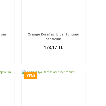
 EKLE
DETAYLAR
SEPETE EKLE
 sarı
Orange Koral acı biber tohumu
capsicum
178,17 TL
YENİ