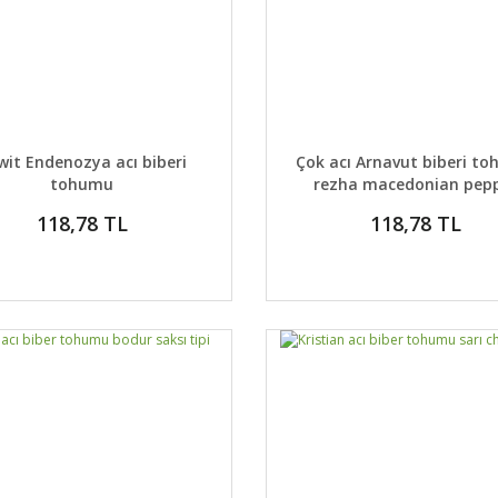
AYLAR
SEPETE EKLE
DETAYLAR
SEPETE
wit Endenozya acı biberi
Çok acı Arnavut biberi t
tohumu
rezha macedonian pep
118,78 TL
118,78 TL