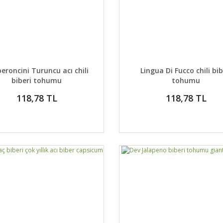
AYLAR
SEPETE EKLE
DETAYLAR
SEPETE
eroncini Turuncu acı chili
Lingua Di Fucco chili bib
biberi tohumu
tohumu
118,78 TL
118,78 TL