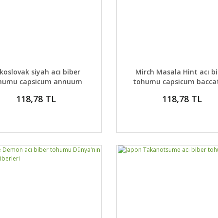
AYLAR
SEPETE EKLE
DETAYLAR
SEPETE
koslovak siyah acı biber
Mirch Masala Hint acı b
humu capsicum annuum
tohumu capsicum bacc
118,78 TL
118,78 TL