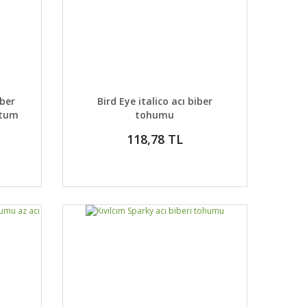
 EKLE
DETAYLAR
SEPETE EKLE
iber
Bird Eye italico acı biber
atum
tohumu
118,78 TL