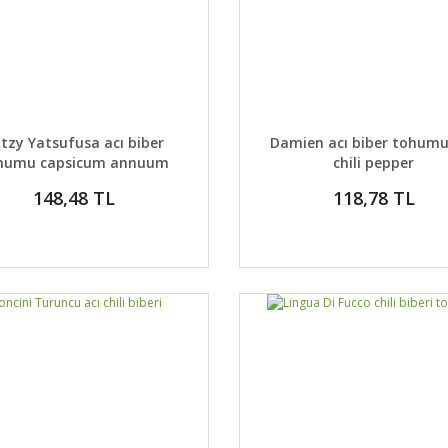
AYLAR
SEPETE EKLE
DETAYLAR
SEPETE
tzy Yatsufusa acı biber
Damien acı biber tohumu
humu capsicum annuum
chili pepper
148,48 TL
118,78 TL