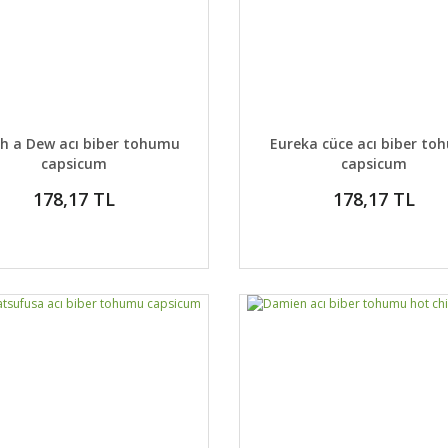
AYLAR
SEPETE EKLE
DETAYLAR
SEPETE
h a Dew acı biber tohumu
Eureka cüce acı biber t
capsicum
capsicum
178,17 TL
178,17 TL