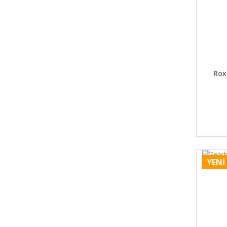
DET
Rox
YENİ