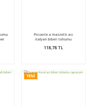
 EKLE
DETAYLAR
SEPETE EKLE
ohumu
Piccante a mazzetti acı
per
italyan biberi tohumu
118,78 TL
YENİ