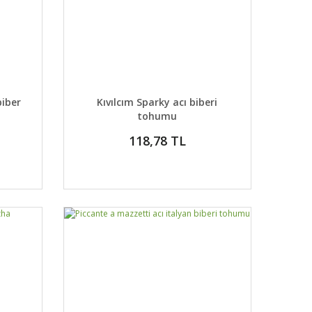
 EKLE
DETAYLAR
SEPETE EKLE
iber
Kıvılcım Sparky acı biberi
tohumu
118,78 TL