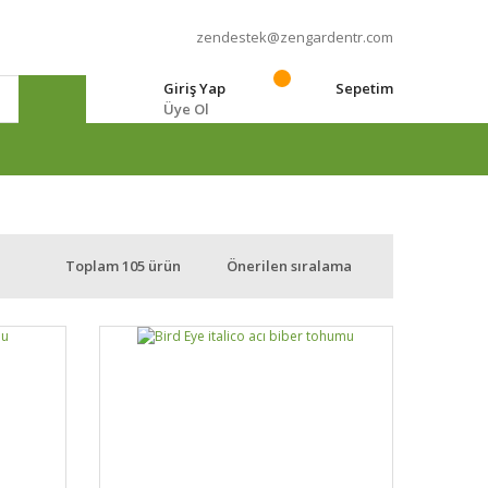
zendestek@zengardentr.com
Giriş Yap
Sepetim
Üye Ol
e
Toplam 105 ürün