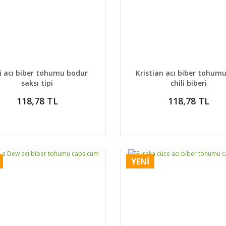
AYLAR
SEPETE EKLE
DETAYLAR
SEPETE
i acı biber tohumu bodur
Kristian acı biber tohumu
saksı tipi
chili biberi
118,78 TL
118,78 TL
YENİ