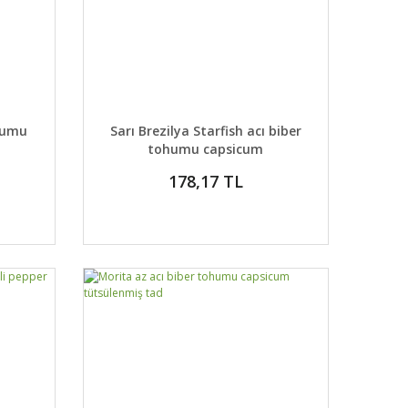
 EKLE
DETAYLAR
SEPETE EKLE
ohumu
Sarı Brezilya Starfish acı biber
tohumu capsicum
178,17 TL