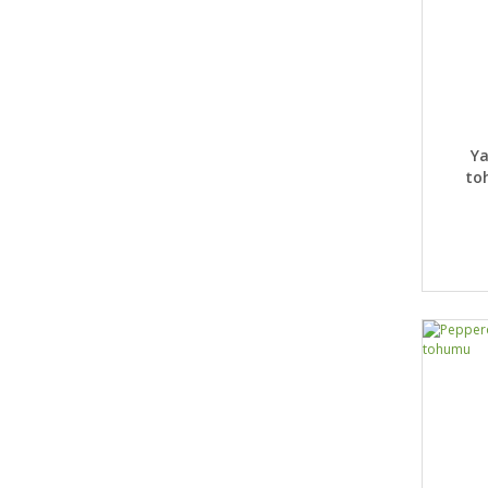
DET
Ya
to