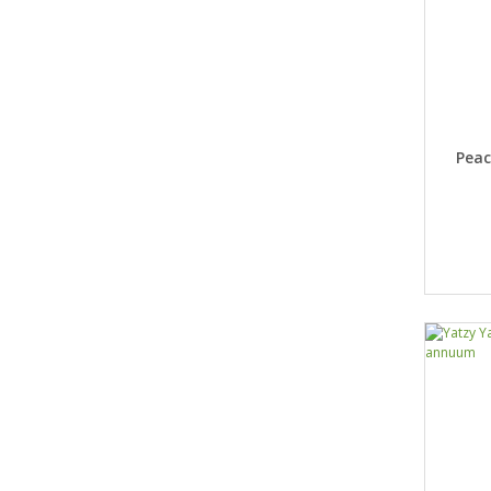
DET
Peac