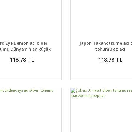
AYLAR
SEPETE EKLE
DETAYLAR
SEPETE
ird Eye Demon acı biber
Japon Takanotsume acı b
umu Dünya'nın en küçük
tohumu az acı
biberleri
118,78 TL
118,78 TL