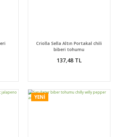
 EKLE
DETAYLAR
SEPETE EKLE
eri
Criolla Sella Altın Portakal chili
biberi tohumu
137,48 TL
YENİ