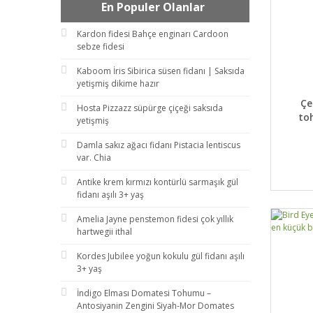
En Populer Olanlar
Kardon fidesi Bahçe enginarı Cardoon
sebze fidesi
Kaboom İris Sibirica süsen fidanı | Saksıda
yetişmiş dikime hazır
DET
Çe
Hosta Pizzazz süpürge çiçeği saksıda
to
yetişmiş
Damla sakız ağacı fidanı Pistacia lentiscus
var. Chia
Antike krem kırmızı kontürlü sarmaşık gül
fidanı aşılı 3+ yaş
Amelia Jayne penstemon fidesi çok yıllık
hartwegii ithal
Kordes Jubilee yoğun kokulu gül fidanı aşılı
3+ yaş
İndigo Elması Domatesi Tohumu –
Antosiyanin Zengini Siyah-Mor Domates