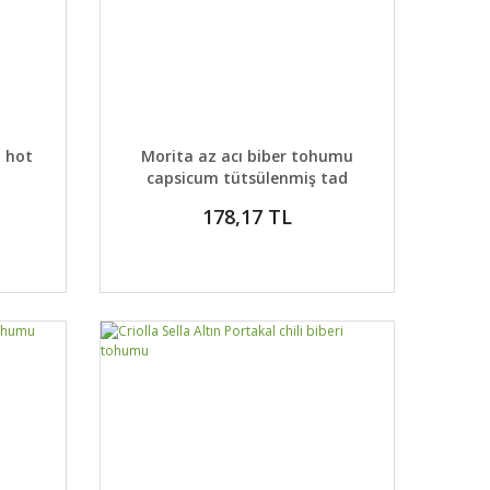
 EKLE
DETAYLAR
GELİNCE HABER VER
 hot
Morita az acı biber tohumu
capsicum tütsülenmiş tad
178,17 TL