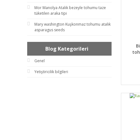
Mor Manolya Atalık bezeyle tohumu taze
tüketilen araka tipi
Mary washington Kuşkonmaz tohumu atalık
asparagus seeds
DET
B
Blog Kategorileri
toh
Genel
Yetiştiricilik bilgileri