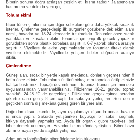
Biberin sonuna doğru acılaşan çeşidin etli kısmı tatlıdır. Jalapenolara
has aroma ve dokuda yeni çeşit.
Tohum ekimi
Biber türleri çimlenme için diğer sebzelere göre daha yüksek sıcaklık
isterler. Çimlenme gerçekleşip ilk sürgünler gözükene dek ekim alanı
nemli, havadar ve 18-24 derecede tutulmalıdır. Tohumlar önce sıcak
yastıklara ve kasalara ekilir. Tohumlar çimlenip ilk gerçek yapraklar
görüldükten sonra plastik torbalara şaşırtılır. 6-7 yaprak olunca araziye
şaşırtılır. Viyollere de ekim yapılmaktadır ve tohumlar direkt olarak
viyollere ekilmektedir. Viyollerde yetişen fideler doğrudan araziye
dikilir.
Çimlendirme
Güneş alan, sıcak bir yerde kapalı mekânda, donların geçmesinden 8
hafta önce ekiniz. Tohumların üstünü birkaç mm toprakla örtüp elinizle
hafifçe bastırınız. Toprağı devamlı nemli tutunuz. Bunun için mini sera
uygulamasından yararlanabilirsiniz. Filizlenme 10-21 günde, toprak
sıcaklığı 24-28 °C de gerçekleşir. Filizlenme gerçekleşince seradan
çıkartıp daha geniş 8 cm çaplı bir saksıya yerleştirin. Son donlar
geçtikten sonra dış mekâna güneş gören bir yere alın.
Doğrudan dışarı ekimlerde, aynı uygulamayı dışarıda ancak havalar
ısınınca yapın. Saksıda yetiştirirken büyükçe bir saksı seçmeli,
bitkiye dayanak yapmalısınız. Ayda bir organik gübre takviyesi bol
biber demek unutmayın. Havadar bir mekânda yetiştirin. Biber hava
akımı olmayan yerde sağlıklı yetişmez.
Adım adım fotoğraflarla biber fideleme için tıklayınız.