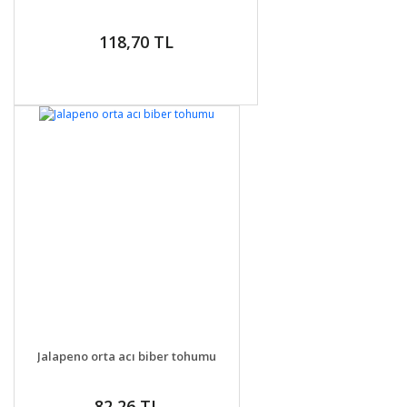
118,70 TL
DETAYLAR
GELİNCE HABER VER
Jalapeno orta acı biber tohumu
82,26 TL