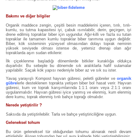
Bakımı ve diğer bilgiler
Organik maddece zengin, çeşitli besin maddelerini içeren, tınlı, tınlı-
kumlu, su tutma kapasitesi iyi, çabuk ısınılabilir, derin, geçirgen, iyi
drene edilmiş topraklar biber için uygundur. Ağır-killi ve fazla su tutan
topraklar ile tamamen kumlu topraklar biber tarımına uygun değildir.
Biber, kök sisteminin yüzeysel olmasından dolayı toprak neminin
yüksek seviyede olması istense de, yetersiz drenajı olan ağır
topraklarda aşırı sudan etkilenir.
İlk çiçeklenme başladığı dönemlerde bitkiler kuraklığa oldukça
duyarlıdır. Bu sebeple bu dönemde sık aralıklarla hafif sulamalar
yapılabilir. Saçak kök yapısı nedeniyle biber az ve sık su ister.
Yavaş yarayışlı Kompost hayvan gübresi, peletli gübreler ve
organik
gübre
lerle desteklenen toprakta yetişen biber bol hasat verir. Hayvan
gübresi, kum ve toprak karışımlarında 1:1:1 oranı veya 2:1:1 oranı
uygulanmalıdır. Hayvan gübresi iyice yanmış ve elenmiş, kum elenmiş
dere kumu, toprak elenmiş tınlı bahçe toprağı olmalıdır.
Nerede yetiştirilir ?
Saksıda da yetiştirilebilir. Tarla ve bahçe yetiştiriciliğine uygun.
Geleneksel tohum
Bu ürün geleneksel tür olduğundan tohumu alınarak nesli devam
ettirilebilir. Alınan tohumdan her yıl aynı kalitede bitki yetiştirebilirsiniz.