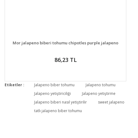
DETAYLAR
GELİNCE HABER VER
Mor jalapeno biberi tohumu chipotles purple jalapeno
86,23 TL
Etiketler :
Jalapeno biber tohumu
Jalapeno tohumu
Jalapeno yetiştiriciliği
Jalapeno yetiştirme
Jalapeno biberi nasıl yetiştirilir
sweet jalapeno
tatlı jalapeno biber tohumu