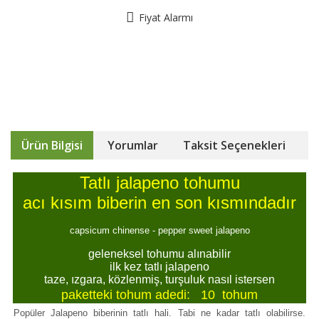
Fiyat Alarmı
Ürün Bilgisi
Yorumlar
Taksit Seçenekleri
Tatlı jalapeno tohumu
acı kısım biberin en son kısmındadır
capsicum chinense - pepper sweet jalapeno
geleneksel tohumu alınabilir
ilk kez tatlı jalapeno
taze, ızgara, közlenmiş, turşuluk nasıl istersen
paketteki tohum adedi: 10 tohum
Popüler Jalapeno biberinin tatlı hali. Tabi ne kadar tatlı olabilirse.