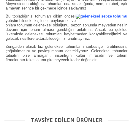
Meyvesinden aldığınız tohumları oda sıcaklığında, nem, rutubet, ışık
almayan serince bir çekmece içinde saklayınız.
Bu topladığınız tohumları dikim öncesi
yetiştirebilecek kişilerle paylaşınız ve
onlara tohumun geleneksel olduğunu, sezon sonunda meyveden neslin
devamı için tohum alması gerektiğini anlatınız. Ancak bu şekilde
ülkemizde geleneksel tohumları kaybetmeden koruyabileceğimizi ve
gelecek nesillere aktarabileceğimizi unutmayınız.
Zengarden olarak biz geleneksel tohumların serbestçe üretilmesini,
çoğaltılmasını ve paylaşılmasını destekliyoruz. Geleneksel tohumlar
tabiatın bize armağanı, insanlığın kültür mirasıdır ve tohum
firmalarının tekeli altına giremeyecek kadar değerlidir.
TAVSİYE EDİLEN ÜRÜNLER
Bu ürüne ilk yorumu siz yapın!