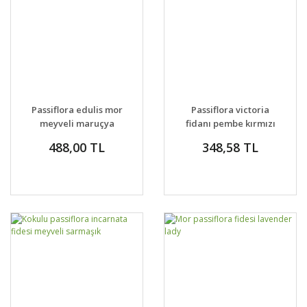
Passiflora edulis mor
Passiflora victoria
meyveli maruçya
fidanı pembe kırmızı
fidanı
çiçekli
488,00 TL
348,58 TL