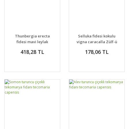
Thunbergia erecta
Selluka fidesi kokulu
fidesi mavi leylak
vigna caracalla Zülf-ü
renkli çiçekler
Aruz
418,28 TL
178,06 TL