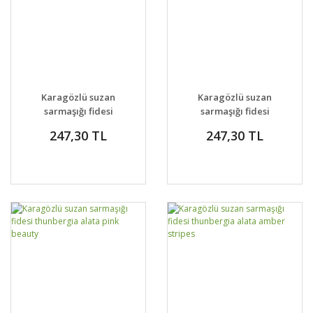
Karagözlü suzan
Karagözlü suzan
sarmaşığı fidesi
sarmaşığı fidesi
thunbergia sunny susy
thunbergia alata
247,30 TL
247,30 TL
new orange
cherry