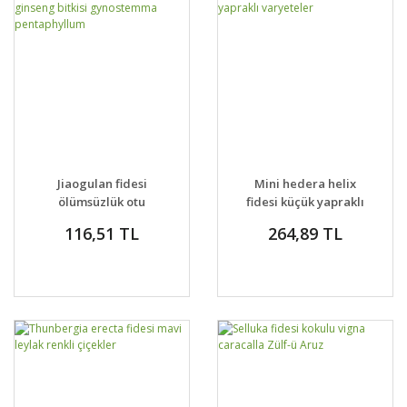
Jiaogulan fidesi
Mini hedera helix
ölümsüzlük otu
fidesi küçük yapraklı
ginseng bitkisi
varyeteler
116,51 TL
264,89 TL
gynostemma
pentaphyllum