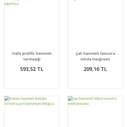
Halls prolific hanımeli
Çalı hanımeli lonicera
sarmaşığı
nitida maigruen
honeysuckle lonicera
593,52 TL
209,16 TL
japonica