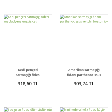
Kedi pençesi
Amerikan sarmaşığı
sarmaşığı fidesi
fidanı parthenocissus
macfadyena unguis
veitchii boston ivy
318,60 TL
303,74 TL
cati