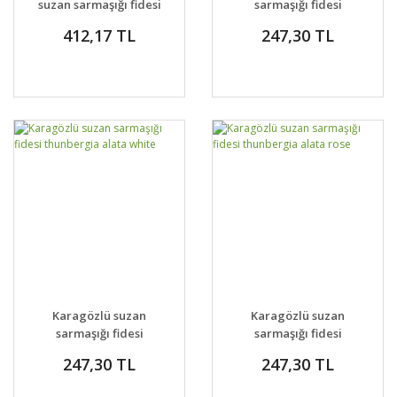
suzan sarmaşığı fidesi
sarmaşığı fidesi
3 farklı renk
thunbergia alata
412,17 TL
247,30 TL
terracotta
Karagözlü suzan
Karagözlü suzan
sarmaşığı fidesi
sarmaşığı fidesi
thunbergia alata
thunbergia alata rose
247,30 TL
247,30 TL
white