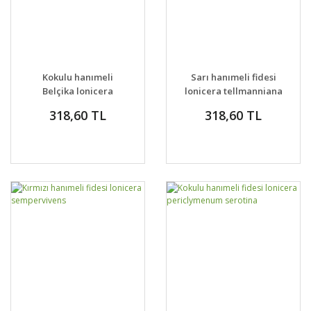
Kokulu hanımeli
Sarı hanımeli fidesi
Belçika lonicera
lonicera tellmanniana
periclymenum
318,60 TL
318,60 TL
Belgica