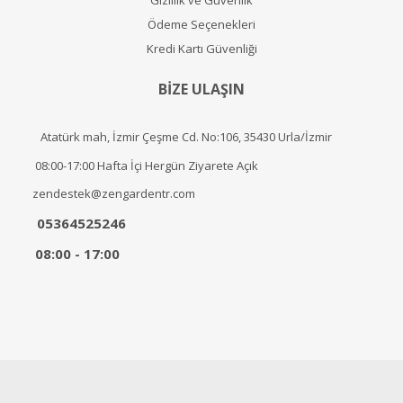
Gizlilik ve Güvenlik
Ödeme Seçenekleri
Kredi Kartı Güvenliği
BİZE ULAŞIN
Atatürk mah, İzmir Çeşme Cd. No:106, 35430 Urla/İzmir
08:00-17:00 Hafta İçi Hergün Ziyarete Açık
zendestek@zengardentr.com
05364525246
08:00 - 17:00