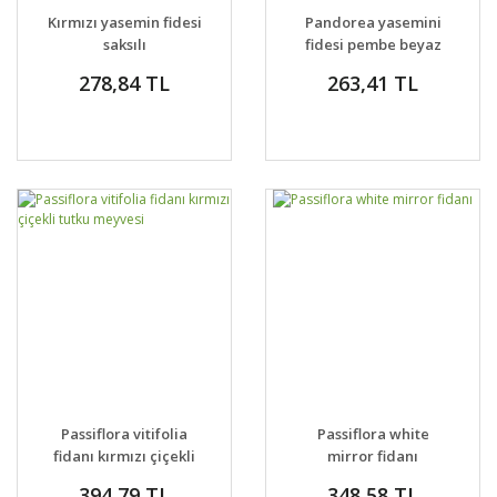
Kırmızı yasemin fidesi
Pandorea yasemini
saksılı
fidesi pembe beyaz
çiçekli saksılı
278,84 TL
263,41 TL
Passiflora vitifolia
Passiflora white
fidanı kırmızı çiçekli
mirror fidanı
tutku meyvesi
394,79 TL
348,58 TL