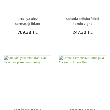
Brezilya alev
Saksıda selluka fidesi
sarmaşığı fidanı
kokulu vigna
Bignonia Pyrostegia
caracalla zülf-ü aruz
769,38 TL
247,30 TL
venusta
Sarı katlı yasemin
Kırmızı clematis