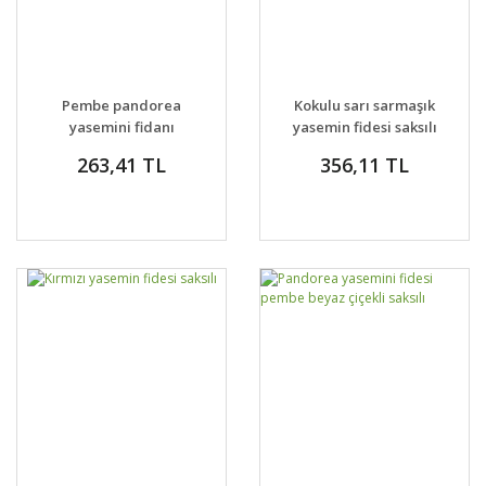
Pembe pandorea
Kokulu sarı sarmaşık
yasemini fidanı
yasemin fidesi saksılı
saksıda pandorea
263,41 TL
356,11 TL
jasminoides