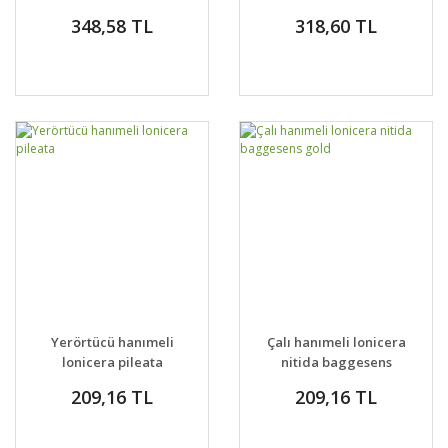
goldflame
lonicera
348,58 TL
318,60 TL
honeysuckle
fragrantissima
Yerörtücü hanımeli
Çalı hanımeli lonicera
lonicera pileata
nitida baggesens
gold
209,16 TL
209,16 TL