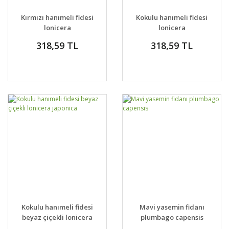
Kırmızı hanımeli fidesi
Kokulu hanımeli fidesi
lonicera
lonicera
sempervivens
periclymenum
318,59 TL
318,59 TL
serotina
Kokulu hanımeli fidesi
Mavi yasemin fidanı
beyaz çiçekli lonicera
plumbago capensis
japonica