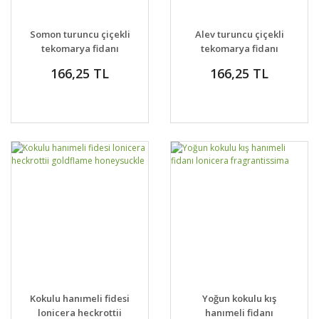
Somon turuncu çiçekli
Alev turuncu çiçekli
tekomarya fidanı
tekomarya fidanı
tecomaria capensis
tecomaria capensis
166,25 TL
166,25 TL
Kokulu hanımeli fidesi
Yoğun kokulu kış
lonicera heckrottii
hanımeli fidanı