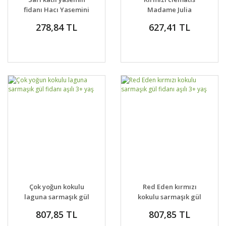
fidanı Hacı Yasemini
Madame Julia
jasminum mesnyi
Correvon fidanı ithal
278,84 TL
627,41 TL
Çok yoğun kokulu
Red Eden kırmızı
laguna sarmaşık gül
kokulu sarmaşık gül
fidanı aşılı 3+ yaş
fidanı aşılı 3+ yaş
807,85 TL
807,85 TL