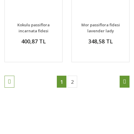
Kokulu passiflora
Mor passiflora fidesi
incarnata fidesi
lavender lady
meyveli sarmaşık
400,87 TL
348,58 TL
1
2