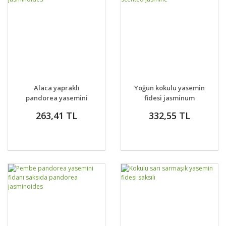
Alaca yapraklı
Yoğun kokulu yasemin
pandorea yasemini
fidesi jasminum
fidanı saksıda
azoricum lemon
263,41 TL
332,55 TL
pandorea
scented jasmine
jasminoides