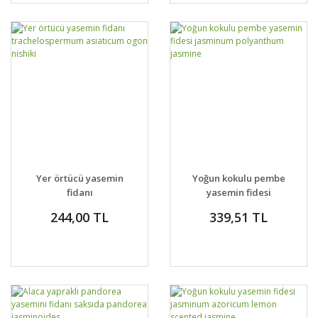
Yer örtücü yasemin
Yoğun kokulu pembe
fidanı
yasemin fidesi
trachelospermum
jasminum polyanthum
244,00 TL
339,51 TL
asiaticum ogon nishiki
jasmine