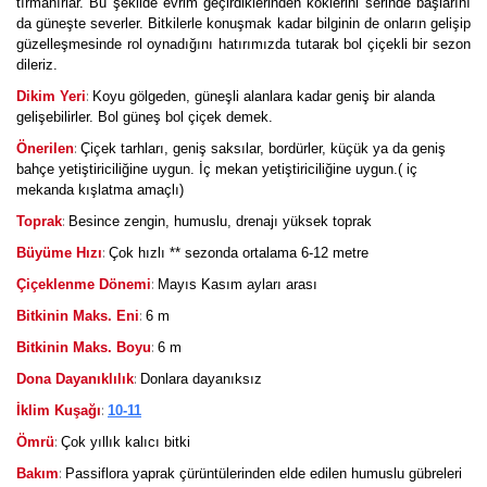
tırmanırlar. Bu şekilde evrim geçirdiklerinden köklerini serinde başlarını
da güneşte severler. Bitkilerle konuşmak kadar bilginin de onların gelişip
güzelleşmesinde rol oynadığını hatırımızda tutarak bol çiçekli bir sezon
dileriz.
:
Dikim Yeri
Koyu gölgeden, güneşli alanlara kadar geniş bir alanda
gelişebilirler. Bol güneş bol çiçek demek.
:
Önerilen
Çiçek tarhları, geniş saksılar, bordürler, küçük ya da geniş
bahçe yetiştiriciliğine uygun. İç mekan yetiştiriciliğine uygun.( iç
mekanda kışlatma amaçlı)
:
Toprak
Besince zengin, humuslu, drenajı yüksek toprak
:
Büyüme Hızı
Çok hızlı ** sezonda ortalama 6-12 metre
:
Çiçeklenme Dönemi
Mayıs Kasım ayları arası
:
Bitkinin Maks. Eni
6 m
:
Bitkinin Maks. Boyu
6 m
:
Dona Dayanıklılık
Donlara dayanıksız
:
İklim Kuşağı
10-11
:
Ömrü
Çok yıllık kalıcı bitki
:
Bakım
Passiflora yaprak çürüntülerinden elde edilen humuslu gübreleri