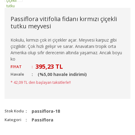
Passiflora vitifolia fidanı kırmızı çiçekli
tutku meyvesi
Kokulu, kırmızı çok iri çiçekler açar. Meyvesi karpuz gibi
çizgilidir. Çok hızlı gelişir ve sarar. Anavatanı tropik orta
Amerika olup sıfır derecenin altında yaşamaz. Ancak boyu
ko
395,23 TL
FIYAT
:
Havale
(%5,00 havale indirimi)
* 42,09 TL den başlayan taksitlerle!!
Stok Kodu
passiflora-18
Kategori
Passiflora