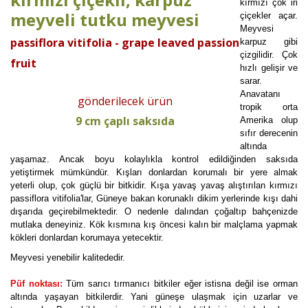
kırmızı çok iri
meyveli tutku meyvesi
çiçekler açar.
Meyvesi
passiflora vitifolia - g
rape leaved passion
karpuz gibi
çizgilidir. Çok
fruit
hızlı gelişir ve
sarar.
Anavatanı
gönderilecek ürün
tropik orta
9 cm çaplı saksıda
Amerika olup
sıfır derecenin
altında
yaşamaz. Ancak boyu kolaylıkla kontrol edildiğinden saksıda
yetiştirmek mümkündür. Kışları donlardan korumalı bir yere almak
yeterli olup, çok güçlü bir bitkidir. Kışa yavaş yavaş alıştırılan kırmızı
passiflora vitifolia'lar, Güneye bakan korunaklı dikim yerlerinde kışı dahi
dışarıda geçirebilmektedir. O nedenle dalından çoğaltıp bahçenizde
mutlaka deneyiniz. Kök kısmına kış öncesi kalın bir malçlama yapmak
kökleri donlardan korumaya yetecektir.
Meyvesi yenebilir kalitededir.
Püf noktası:
Tüm sarıcı tırmanıcı bitkiler eğer istisna değil ise orman
altında yaşayan bitkilerdir. Yani güneşe ulaşmak için uzarlar ve