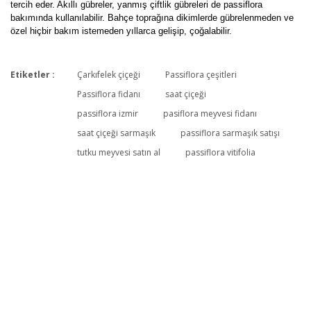
tercih eder. Akıllı gübreler, yanmış çiftlik gübreleri de passiflora
bakımında kullanılabilir. Bahçe toprağına dikimlerde gübrelenmeden ve
özel hiçbir bakım istemeden yıllarca gelişip, çoğalabilir.
Etiketler :
Çarkıfelek çiçeği
Passiflora çeşitleri
Bu ürüne ilk yorumu siz yapın!
Passiflora fidanı
saat çiçeği
passiflora izmir
pasiflora meyvesi fidanı
saat çiçeği sarmaşık
passiflora sarmaşık satışı
Yorum Yaz
tutku meyvesi satın al
passiflora vitifolia