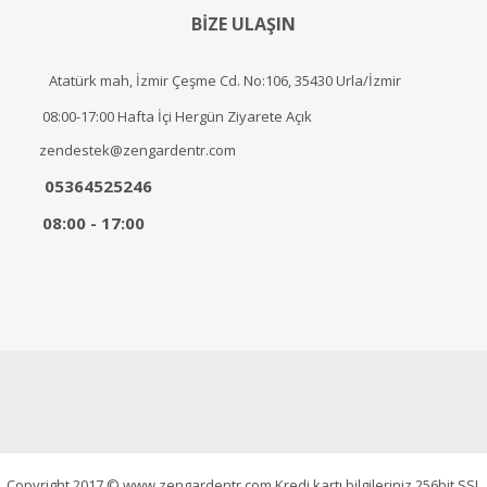
BİZE ULAŞIN
Atatürk mah, İzmir Çeşme Cd. No:106, 35430 Urla/İzmir
08:00-17:00 Hafta İçi Hergün Ziyarete Açık
zendestek@zengardentr.com
05364525246
08:00 - 17:00
Copyright 2017 © www.zengardentr.com Kredi kartı bilgileriniz 256bit SSL