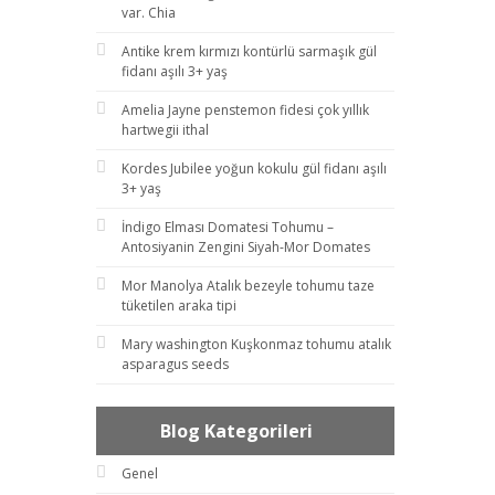
var. Chia
Antike krem kırmızı kontürlü sarmaşık gül
fidanı aşılı 3+ yaş
Amelia Jayne penstemon fidesi çok yıllık
hartwegii ithal
Kordes Jubilee yoğun kokulu gül fidanı aşılı
3+ yaş
İndigo Elması Domatesi Tohumu –
Antosiyanin Zengini Siyah-Mor Domates
Mor Manolya Atalık bezeyle tohumu taze
tüketilen araka tipi
Mary washington Kuşkonmaz tohumu atalık
asparagus seeds
Blog Kategorileri
Genel