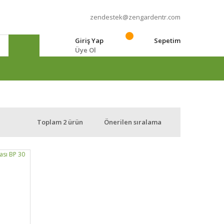
zendestek@zengardentr.com
Giriş Yap
Sepetim
Üye Ol
e
Toplam 2 ürün