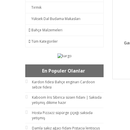
Tırmık
Yüksek Dal Budama Makasları
Bahçe Malzemeleri
DET
Tüm Kategoriler
Ga
En Populer Olanlar
Kardon fidesi Bahçe enginarı Cardoon
sebze fidesi
Kaboom İris Sibirica süsen fidanı | Saksıda
yetişmiş dikime hazır
Hosta Pizzazz süpürge çiçeği saksıda
yetişmiş
Damla sakız ağacı fidanı Pistacia lentiscus