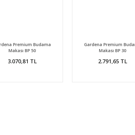
AYLAR
DETAYLAR
GELİNCE HABER VER
GELİNCE H
rdena Premium Budama
Gardena Premium Bud
Makası BP 50
Makası BP 30
3.070,81 TL
2.791,65 TL