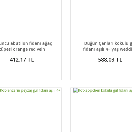
AYLAR
SEPETE EKLE
DETAYLAR
SEPETE
uncu abutilon fidanı ağaç
Düğün Çanları kokulu g
küpesi orange red vein
fidanı aşılı 4+ yaş wedd
bells
412,17 TL
588,03 TL