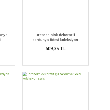
 EKLE
DETAYLAR
SEPETE EKLE
dunya
Dresden pink dekoratif
i
sardunya fidesi koleksiyon
serisi
609,35 TL
L