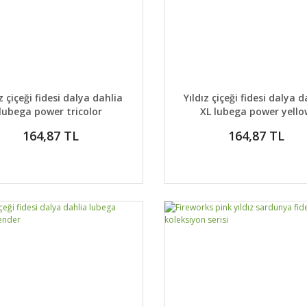
AYLAR
SEPETE EKLE
DETAYLAR
SEPETE
ız çiçeği fidesi dalya dahlia
Yıldız çiçeği fidesi dalya d
lubega power tricolor
XL lubega power yell
164,87 TL
164,87 TL