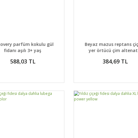
AYLAR
SEPETE EKLE
DETAYLAR
SEPETE
covery parfüm kokulu gül
Beyaz mazus reptans çiç
fidanı aşılı 3+ yaş
yer örtücü çim altenati
588,03 TL
384,69 TL