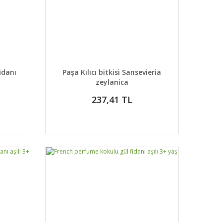
 EKLE
DETAYLAR
SEPETE EKLE
idanı
Paşa Kılıcı bitkisi Sansevieria
zeylanica
237,41 TL