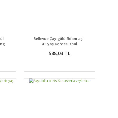
 EKLE
DETAYLAR
SEPETE EKLE
ül
Bellevue Çay gülü fidanı aşılı
ing
4+ yaş Kordes ithal
588,03 TL