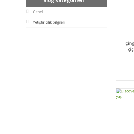
Blog Kategorileri
Genel
Yetiştiricilik bilgileri
DET
Çing
çiç