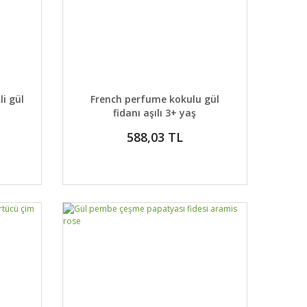
 EKLE
DETAYLAR
SEPETE EKLE
li gül
French perfume kokulu gül
fidanı aşılı 3+ yaş
588,03 TL