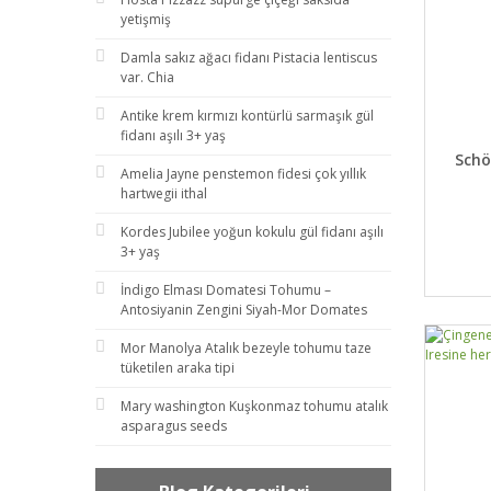
yetişmiş
Damla sakız ağacı fidanı Pistacia lentiscus
var. Chia
Antike krem kırmızı kontürlü sarmaşık gül
fidanı aşılı 3+ yaş
DET
Schö
Amelia Jayne penstemon fidesi çok yıllık
hartwegii ithal
Kordes Jubilee yoğun kokulu gül fidanı aşılı
3+ yaş
İndigo Elması Domatesi Tohumu –
Antosiyanin Zengini Siyah-Mor Domates
Mor Manolya Atalık bezeyle tohumu taze
tüketilen araka tipi
Mary washington Kuşkonmaz tohumu atalık
asparagus seeds