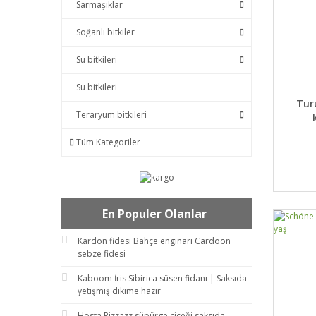
Sarmaşıklar
Soğanlı bitkiler
Su bitkileri
Su bitkileri
DET
Tur
Teraryum bitkileri
Tüm Kategoriler
En Populer Olanlar
Kardon fidesi Bahçe enginarı Cardoon
sebze fidesi
Kaboom İris Sibirica süsen fidanı | Saksıda
yetişmiş dikime hazır
Hosta Pizzazz süpürge çiçeği saksıda