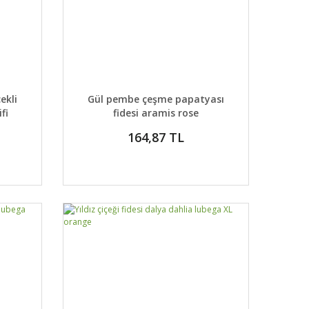
 EKLE
DETAYLAR
SEPETE EKLE
ekli
Gül pembe çeşme papatyası
fi
fidesi aramis rose
164,87 TL