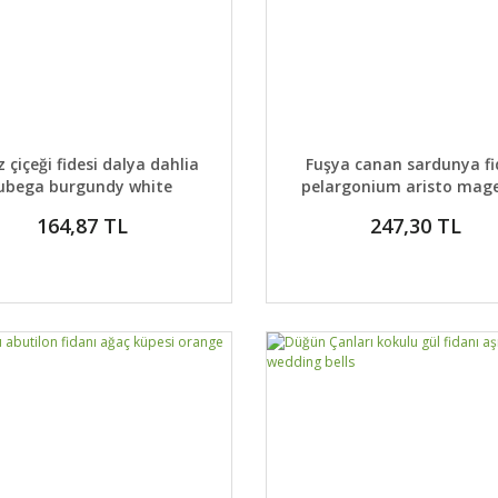
AYLAR
SEPETE EKLE
DETAYLAR
SEPETE
ız çiçeği fidesi dalya dahlia
Fuşya canan sardunya fi
lubega burgundy white
pelargonium aristo mag
164,87 TL
247,30 TL