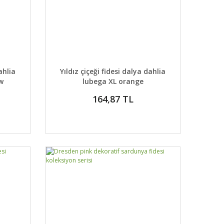
 EKLE
DETAYLAR
SEPETE EKLE
ahlia
Yıldız çiçeği fidesi dalya dahlia
ow
lubega XL orange
164,87 TL