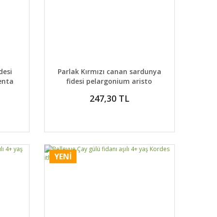
 EKLE
DETAYLAR
SEPETE EKLE
desi
Parlak Kırmızı canan sardunya
enta
fidesi pelargonium aristo
bright red
247,30 TL
YENİ