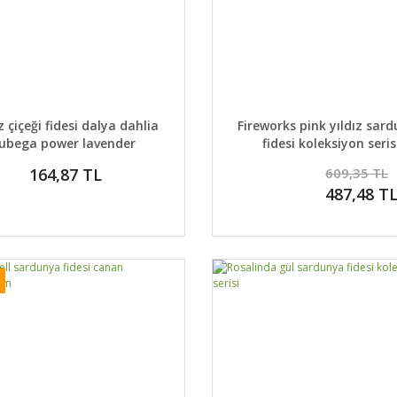
AYLAR
SEPETE EKLE
DETAYLAR
SEPETE
ız çiçeği fidesi dalya dahlia
Fireworks pink yıldız sar
lubega power lavender
fidesi koleksiyon seris
20
164,87 TL
609,35 TL
%
487,48 T
İNDİ