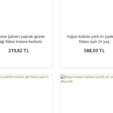
AYLAR
SEPETE EKLE
DETAYLAR
SEPETE
ene Şalvarı yaprak güzeli
Yoğun kokulu yerli iri çiçek
eği fidesi Iresine herbstii
fidanı aşılı 3+ yaş
219,82 TL
588,03 TL