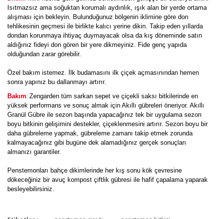
Isıtmazsız ama soğuktan korumalı aydınlık, ışık alan bir yerde ortama
alışması için bekleyin. Bulunduğunuz bölgenin iklimine göre don
tehlikesinin geçmesi ile birlikte kalıcı yerine dikin. Takip eden yıllarda
dondan korunmaya ihtiyaç duymayacak olsa da kış döneminde satın
aldığınız fideyi don gören bir yere dikmeyiniz. Fide genç yapıda
olduğundan zarar görebilir.
Özel bakım istemez. İlk budamasını ilk çiçek açmasınından hemen
sonra yapınız bu dallanmayı artırır.
:
Bakım
Zengarden tüm sarkan sepet ve çiçekli saksı bitkilerinde en
yüksek performans ve sonuç almak için Akıllı gübreleri öneriyor. Akıllı
Granül Gübre ile sezon başında yapacağınız tek bir uygulama sezon
boyu bitkinin gelişimini destekler, çiçeklenmesini artırır. Sezon boyu bir
daha gübreleme yapmak, gübreleme zamanı takip etmek zorunda
kalmayacağınız gibi bugüne dek alamadığınız gerçek sonuçları
almanızı garantiler.
Penstemonları bahçe dikimlerinde her kış sonu kök çevresine
dökeceğiniz bir avuç kompost çiftlik gübresi ile hafif çapalama yaparak
besleyebilirsiniz.