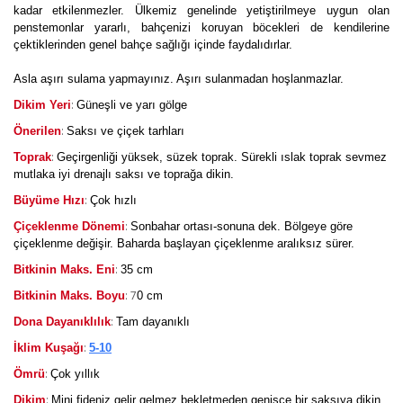
kadar etkilenmezler. Ülkemiz genelinde yetiştirilmeye uygun olan
penstemonlar yararlı, bahçenizi koruyan böcekleri de kendilerine
çektiklerinden genel bahçe sağlığı içinde faydalıdırlar.
Asla aşırı sulama yapmayınız. Aşırı sulanmadan hoşlanmazlar.
:
Dikim Yeri
Güneşli ve yarı gölge
:
Önerilen
Saksı ve çiçek tarhları
:
Toprak
Geçirgenliği yüksek, süzek toprak. Sürekli ıslak toprak sevmez
mutlaka iyi drenajlı saksı ve toprağa dikin.
:
Büyüme Hızı
Çok hızlı
:
Çiçeklenme Dönemi
Sonbahar ortası-sonuna dek. Bölgeye göre
çiçeklenme değişir. Baharda başlayan çiçeklenme aralıksız sürer.
:
Bitkinin Maks. Eni
35 cm
: 7
Bitkinin Maks. Boyu
0 cm
:
Dona Dayanıklılık
Tam dayanıklı
:
İklim Kuşağı
5-10
:
Ömrü
Çok yıllık
:
Dikim
Mini fideniz gelir gelmez bekletmeden genişçe bir saksıya dikin.