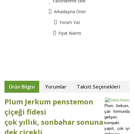
Favorilerime Ekle
Arkadaşına Öner
Yorum Yaz
Fiyat Alarmı
Ürün Bilgisi
Yorumlar
Taksit Seçenekleri
Plum Jerkum
penstemon
Plum Jerkum,
çiçeği fidesi
çalı formunda
gelişen,
çok yıllık, sonbahar sonuna
kompakt
yapılı, çok iyi
dek çiçekli