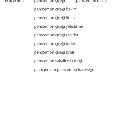
Etiketler :
penstemon çiçeği
penstemon bitkisi
Bu ürüne ilk yorumu siz yapın!
penstemon çiçeği bakımı
penstemon çiçeği fidesi
penstemon çiçeği yetiştirme
Yorum Yaz
penstemon çiçeği çeşitleri
penstemon çiçeği türleri
penstemon çiçeği izmir
penstemon sakallı dil çiçeği
plum jerkum penstemon hartwegi