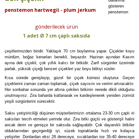
dallanma
gösteren
penstemon hartwegii - plum jerkum
penstemon
gönderilecek ürün
1 adet Ø 7 cm çaplı saksıda
çeşitlerimizden biridir. Yaklaşık 70 cm boylanma yapar. Çiçekler koyu
mürdüm, boğaz kenarları benekli, beyazdır. Haziran ayından Kasım
ayına dek çiçekli, çok yıllık kalıcı bir bitkidir. Zarif sürgünler üzerinde
parlak, yüksük çiçeği benzeri çiçekleri yaz boyu bitkiyi süsler.
Kısa sürede genişleyip, güzel bir çiçek kümesi oluşturur. Geçen
çiçeklerini zaman zaman toplamak, çiçek sayısını ve verimi artıracaktır.
Her sonbahar sonunda yer altına çekilen bitkinin nerede dikili olduğunu
unutmayınız. Zira baharda katlanarak ve kardeşlenerek yeniden zümrüt
yeşili sürgünlerini sürecektir.
Saksı yetiştiriciliği düşünen müşterilerimizin ortalama 23-30 cm çaplı iri
saksıları tercih etmeleri yerinde olur. Zira bitki güçlü ve gösterişli halini
ancak derin ve genişçe bir saksıda sağlayabilir. Çok dayanıklı bitkiler
olduklarından geçirgenliği iyi, süzek topraklarda hızlı ve kolayca
yetişirler. Donlardan eksi 28 dereceye, sıcaklardan ise 35-40 dereceye