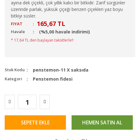
ayına dek çiçekli, çok yıllık kalıcı bir bitkidir. Zarif sürgünler
üzerinde parlak, yüksük çiçeği benzeri çiçekleri yaz boyu
bitkiyi süsler.
165,67 TL
FIYAT
:
Havale
(%5,00 havale indirimi)
* 17,64 TL den başlayan taksitlerle!!
Stok Kodu
penstemon-11 X saksıda
Kategori
Penstemon fidesi
SEPETE EKLE
HEMEN SATIN AL