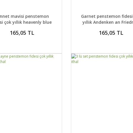
AYLAR
SEPETE EKLE
DETAYLAR
SEPETE
nnet mavisi penstemon
Garnet penstemon fidesi
si çok yıllık heavenly blue
yıllık Andenken an Fried
Hahn
165,05 TL
165,05 TL