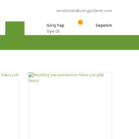
zendestek@zengardentr.com
Giriş Yap
Sepetim
Üye Ol
e