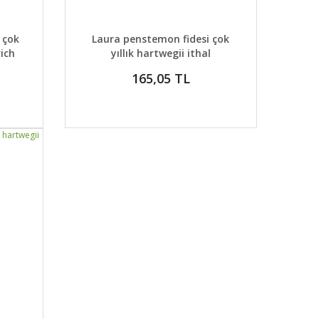
 EKLE
DETAYLAR
SEPETE EKLE
 çok
Laura penstemon fidesi çok
rich
yıllık hartwegii ithal
165,05 TL