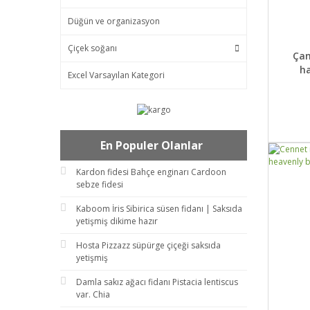
Düğün ve organizasyon
Çiçek soğanı
DET
Çan
h
Excel Varsayılan Kategori
En Populer Olanlar
Kardon fidesi Bahçe enginarı Cardoon
sebze fidesi
Kaboom İris Sibirica süsen fidanı | Saksıda
yetişmiş dikime hazır
Hosta Pizzazz süpürge çiçeği saksıda
yetişmiş
Damla sakız ağacı fidanı Pistacia lentiscus
var. Chia