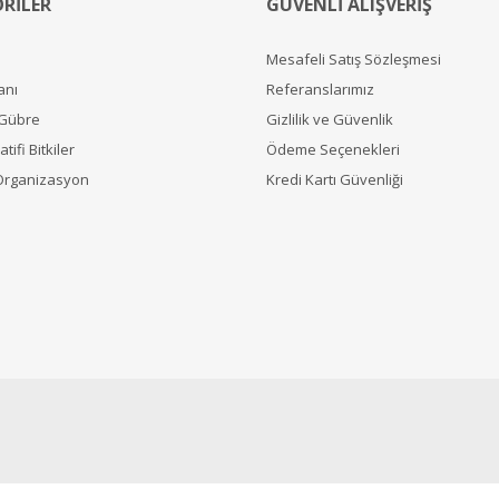
RİLER
GÜVENLİ ALIŞVERİŞ
Mesafeli Satış Sözleşmesi
anı
Referanslarımız
 Gübre
Gizlilik ve Güvenlik
tifi Bitkiler
Ödeme Seçenekleri
Organizasyon
Kredi Kartı Güvenliği