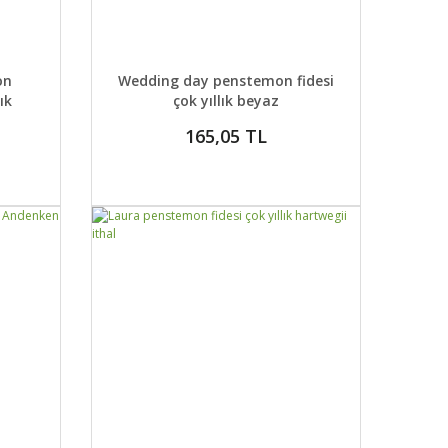
 EKLE
DETAYLAR
SEPETE EKLE
on
Wedding day penstemon fidesi
ık
çok yıllık beyaz
165,05 TL