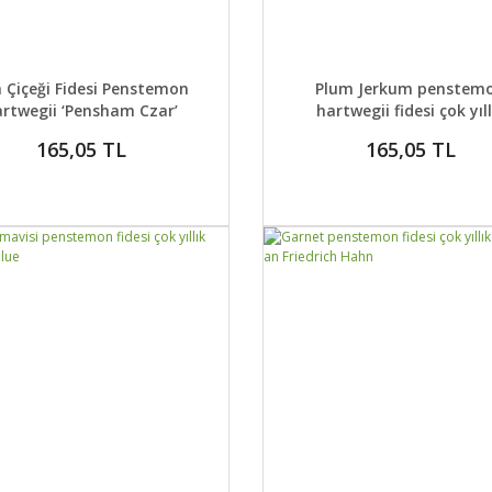
AYLAR
SEPETE EKLE
DETAYLAR
SEPETE
 Çiçeği Fidesi Penstemon
Plum Jerkum penstem
artwegii ‘Pensham Czar’
hartwegii fidesi çok yıll
165,05 TL
165,05 TL