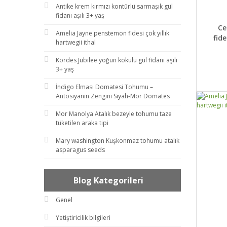
Antike krem kırmızı kontürlü sarmaşık gül
fidanı aşılı 3+ yaş
DET
Ce
Amelia Jayne penstemon fidesi çok yıllık
fide
hartwegii ithal
Kordes Jubilee yoğun kokulu gül fidanı aşılı
3+ yaş
İndigo Elması Domatesi Tohumu –
Antosiyanin Zengini Siyah-Mor Domates
Mor Manolya Atalık bezeyle tohumu taze
tüketilen araka tipi
Mary washington Kuşkonmaz tohumu atalık
asparagus seeds
Blog Kategorileri
Genel
Yetiştiricilik bilgileri