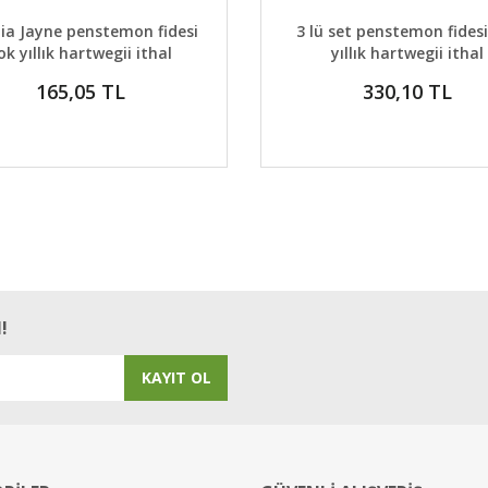
AYLAR
SEPETE EKLE
DETAYLAR
GELİNCE H
ia Jayne penstemon fidesi
3 lü set penstemon fidesi
ok yıllık hartwegii ithal
yıllık hartwegii ithal
165,05 TL
330,10 TL
!
KAYIT OL