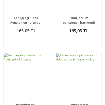
Çan Çiçeği Fidesi
Plum Jerkum
Penstemon hartwegii
penstemon hartwegii
‘Pensham Czar’
fidesi çok yıllık
165,05 TL
165,05 TL
Wedding day
Cennet mavisi