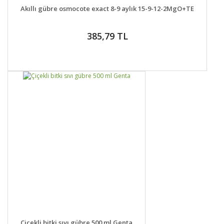
DETAYLAR
SEPETE EKLE
Akıllı gübre osmocote exact 8-9 aylık 15-9-12-2MgO+TE
385,79 TL
DETAYLAR
SEPETE EKLE
Çiçekli bitki sıvı gübre 500 ml Genta