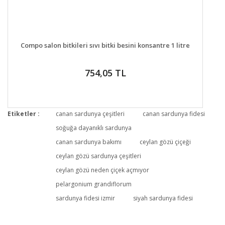
DETAYLAR
GELİNCE HABER VER
Compo salon bitkileri sıvı bitki besini konsantre 1 litre
754,05 TL
Etiketler :
canan sardunya çeşitleri
canan sardunya fidesi
soğuğa dayanıklı sardunya
canan sardunya bakımı
ceylan gözü çiçeği
ceylan gözü sardunya çeşitleri
ceylan gözü neden çiçek açmıyor
pelargonium grandiflorum
sardunya fidesi izmir
siyah sardunya fidesi