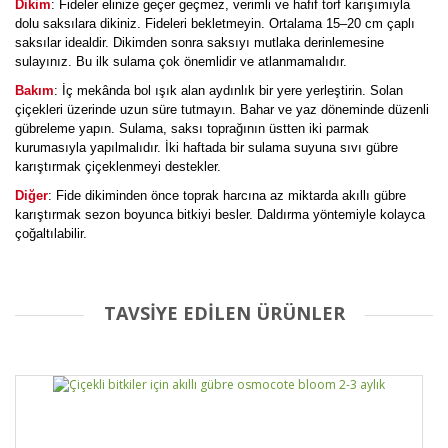
Dikim
: Fideler elinize geçer geçmez, verimli ve hafif torf karışımıyla
dolu saksılara dikiniz. Fideleri bekletmeyin. Ortalama 15–20 cm çaplı
saksılar idealdir. Dikimden sonra saksıyı mutlaka derinlemesine
sulayınız. Bu ilk sulama çok önemlidir ve atlanmamalıdır.
Bakım
: İç mekânda bol ışık alan aydınlık bir yere yerleştirin. Solan
çiçekleri üzerinde uzun süre tutmayın. Bahar ve yaz döneminde düzenli
gübreleme yapın. Sulama, saksı toprağının üstten iki parmak
kurumasıyla yapılmalıdır. İki haftada bir sulama suyuna sıvı gübre
karıştırmak çiçeklenmeyi destekler.
Diğer
: Fide dikiminden önce toprak harcına az miktarda akıllı gübre
karıştırmak sezon boyunca bitkiyi besler. Daldırma yöntemiyle kolayca
çoğaltılabilir.
TAVSİYE EDİLEN ÜRÜNLER
Bu ürüne ilk yorumu siz yapın!
Yorum Yaz