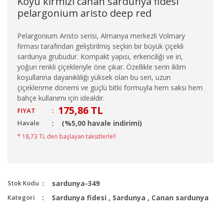
Koyu kırmızı canan sardunya fidesi
pelargonium aristo deep red
Pelargonium Aristo serisi, Almanya merkezli Volmary
firması tarafından geliştirilmiş seçkin bir büyük çiçekli
sardunya grubudur. Kompakt yapısı, erkenciliği ve iri,
yoğun renkli çiçekleriyle öne çıkar. Özellikle serin iklim
koşullarına dayanıklılığı yüksek olan bu seri, uzun
çiçeklenme dönemi ve güçlü bitki formuyla hem saksı hem
bahçe kullanımı için idealdir.
175,86 TL
FIYAT
:
Havale
(%5,00 havale indirimi)
* 18,73 TL den başlayan taksitlerle!!
Stok Kodu
sardunya-349
Kategori
Sardunya fidesi
,
Sardunya
,
Canan sardunya