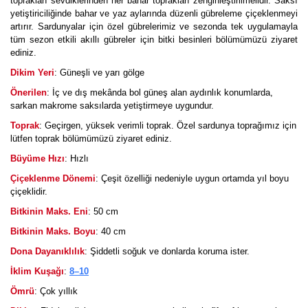
toprakları sevdiklerinden her bahar toprakları zenginleştirilmelidir. Saksı
yetiştiriciliğinde bahar ve yaz aylarında düzenli gübreleme çiçeklenmeyi
artırır. Sardunyalar için özel gübrelerimiz ve sezonda tek uygulamayla
tüm sezon etkili akıllı gübreler için bitki besinleri bölümümüzü ziyaret
ediniz.
Dikim Yeri
: Güneşli ve yarı gölge
Önerilen
: İç ve dış mekânda bol güneş alan aydınlık konumlarda,
sarkan makrome saksılarda yetiştirmeye uygundur.
Toprak
: Geçirgen, yüksek verimli toprak. Özel sardunya toprağımız için
lütfen toprak bölümümüzü ziyaret ediniz.
Büyüme Hızı
: Hızlı
Çiçeklenme Dönemi
: Çeşit özelliği nedeniyle uygun ortamda yıl boyu
çiçeklidir.
Bitkinin Maks. Eni
: 50 cm
Bitkinin Maks. Boyu
: 40 cm
Dona Dayanıklılık
: Şiddetli soğuk ve donlarda koruma ister.
İklim Kuşağı
:
8–10
Ömrü
: Çok yıllık