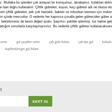
yoruz. Mutlaka bu işlerden çok anlayan bir komşumuz, akrabamız, kulaktan dol
ri doğru kullanalım. Çiftlik gübreleri, koyun, keçi gübresi adı ne olursa ols
üm çiftlik gübreleri; pek çok hastalık, bakteri ve mikrobun üremesi için mükem
rin içinde mevcuttur. O nedenle her kapınıza çuvalla gelen gübreciden gübre al
kletirseniz de besin değeri azalır. Şaşırtıcı şekilde işlenmiş, toz haline getir
ığım sorunlarla karşılaşmazsınız. Bu nedenle çiftlik gübresi kullanacaksanız l
 izmir
gül çeşitleri izmir
çalı gülü fidanı
çalı tipi gül
kokulu 
Bu ürüne ilk yorumu siz yapın!
kupferkönigin gül fidanı
Yorum Yaz
!
KAYIT OL