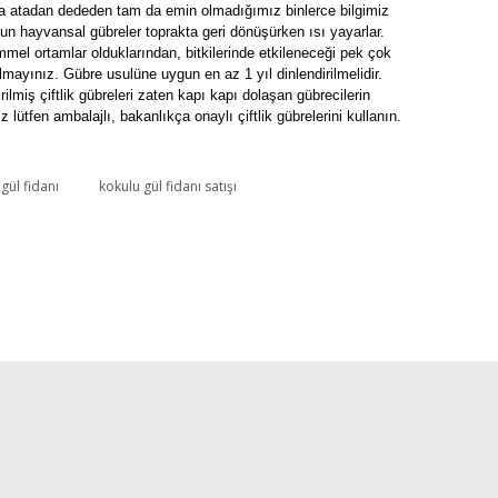
ma atadan dededen tam da emin olmadığımız binlerce bilgimiz
un hayvansal gübreler toprakta geri dönüşürken ısı yayarlar.
mel ortamlar olduklarından, bitkilerinde etkileneceği pek çok
mayınız. Gübre usulüne uygun en az 1 yıl dinlendirilmelidir.
ilmiş çiftlik gübreleri zaten kapı kapı dolaşan gübrecilerin
ütfen ambalajlı, bakanlıkça onaylı çiftlik gübrelerini kullanın.
gül fidanı
kokulu gül fidanı satışı