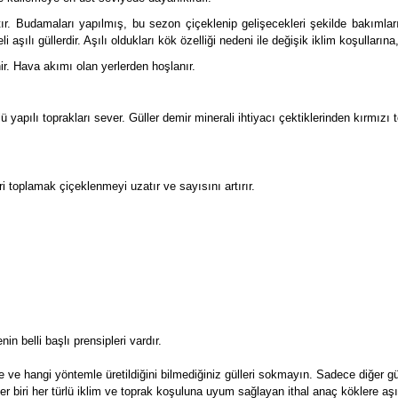
ır. Budamaları yapılmış, bu sezon çiçeklenip gelişecekleri şekilde bakımları 
aşılı güllerdir. Aşılı oldukları kök özelliği nedeni ile değişik iklim koşulları
ir. Hava akımı olan yerlerden hoşlanır.
 yapılı toprakları sever. Güller demir minerali ihtiyacı çektiklerinden kırmızı 
 toplamak çiçeklenmeyi uzatır ve sayısını artırır.
in belli başlı prensipleri vardır.
rede ve hangi yöntemle üretildiğini bilmediğiniz gülleri sokmayın. Sadece diğer g
 Her biri her türlü iklim ve toprak koşuluna uyum sağlayan ithal anaç köklere aşıl