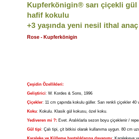
Kupferkönigin
® sarı çiçekli gül
hafif kokulu
+3 yaşında yeni nesil ithal anaç 
Rose -
Kupferkönigin
Çeşidin Özellikleri:
Geliştirici
: W. Kordes & Sons, 1996
Çiçekler
: 11 cm çapında kokulu güller. Sarı renkli çiçekler 40 
Koku
: Kokulu. Klasik gül kokusu, özel koku.
Yediveren mi ?:
Evet. Aralıklarla sezon boyu çiçeklenir / rep
Gül tipi
: Çalı tipi, çit bitkisi olarak kullanıma uygun. 80 cm uz
Karaleke ve Külleme hastalıklarına dayanımı
: Karalekeye v