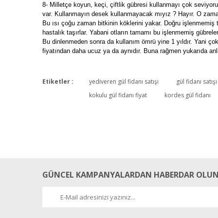
8- Milletçe koyun, keçi, çiftlik gübresi kullanmayı çok sevi
var. Kullanmayın desek kullanmayacak mıyız ? Hayır. O zaman ba
Bu ısı çoğu zaman bitkinin köklerini yakar. Doğru işlenmemiş t
hastalık taşırlar. Yabani otların tamamı bu işlenmemiş gübrele
Bu dinlenmeden sonra da kullanım ömrü yine 1 yıldır. Yani çok be
fiyatından daha ucuz ya da aynıdır. Buna rağmen yukarıda anlatt
Etiketler :
yediveren gül fidanı satışı
gül fidanı satışı
kokulu gül fidanı fiyat
kordes gül fidanı
GÜNCEL KAMPANYALARDAN HABERDAR OLUN