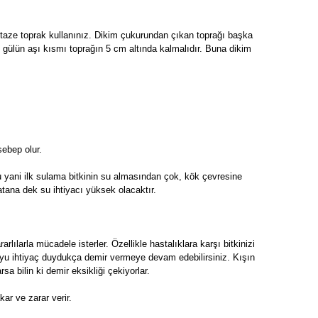
, taze toprak kullanınız. Dikim çukurundan çıkan toprağı başka
e gülün aşı kısmı toprağın 5 cm altında kalmalıdır. Buna dikim
sebep olur.
u yani ilk sulama bitkinin su almasından çok, kök çevresine
atana dek su ihtiyacı yüksek olacaktır.
arlılarla mücadele isterler. Özellikle hastalıklara karşı bitkinizi
boyu ihtiyaç duydukça demir vermeye devam edebilirsiniz. Kışın
sa bilin ki demir eksikliği çekiyorlar.
ar ve zarar verir.