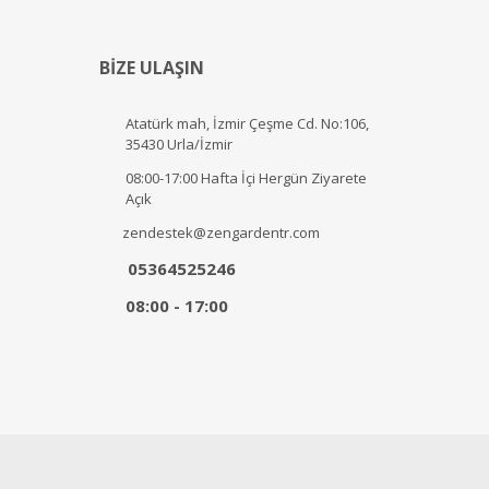
BİZE ULAŞIN
Atatürk mah, İzmir Çeşme Cd. No:106,
35430 Urla/İzmir
08:00-17:00 Hafta İçi Hergün Ziyarete
Açık
zendestek@zengardentr.com
05364525246
08:00 - 17:00