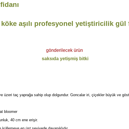
 fidanı
köke aşılı profesyonel yetiştiricilik gül 
gönderilecek ürün
saksıda yetişmiş bitki
ve üzeri taç yaprağa sahip olup dolgundur. Goncalar iri, çiçekler büyük ve göste
eat bloomer
unluk, 40 cm ene erişir.
e küllemeye en üst seviyede dayanıklıdır.