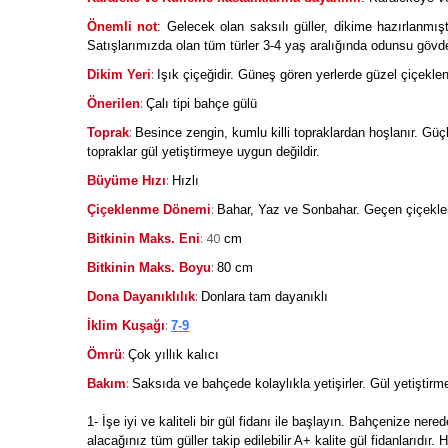
Önemli not
: Gelecek olan saksılı güller, dikime hazırlanmışt
Satışlarımızda olan tüm türler 3-4 yaş aralığında odunsu gövdeli 
:
Dikim Yeri
Işık çiçeğidir. Güneş gören yerlerde güzel çiçeklen
:
Önerilen
Çalı tipi bahçe gülü
:
Toprak
Besince zengin, kumlu killi topraklardan hoşlanır. Güçlü
topraklar gül yetiştirmeye uygun değildir.
:
Büyüme Hızı
Hızlı
:
Çiçeklenme Dönemi
Bahar, Yaz ve Sonbahar. Geçen çiçekleri
: 40
Bitkinin Maks. Eni
cm
:
Bitkinin Maks. Boyu
80 cm
:
Dona Dayanıklılık
Donlara tam dayanıklı
:
İklim Kuşağı
7-9
:
Ömrü
Çok yıllık kalıcı
:
Bakım
Saksıda ve bahçede kolaylıkla yetişirler. Gül yetiştirmen
1- İşe iyi ve kaliteli bir gül fidanı ile başlayın. Bahçenize ne
alacağınız tüm güller takip edilebilir A+ kalite gül fidanlarıdır.