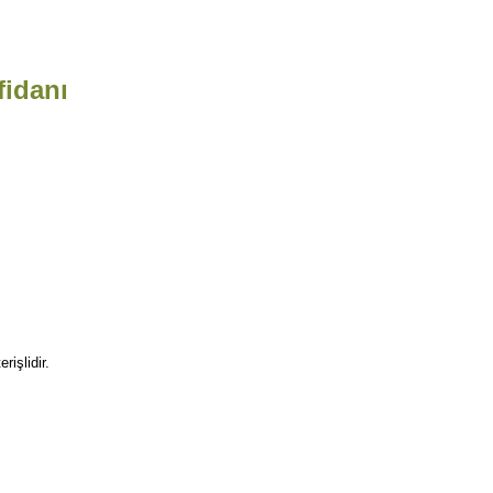
fidanı
rişlidir.