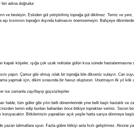
r biri adına doğrudur.
ın ve besleyin. Eskiden gül yetiştirilmiş toprağa gül dikilmez. Temiz ve yeni
aksıda aşı kısmının toprağın dışında kalmasını önemsemeyin. Bahçeye dikimlerd
yan kapalı köşeler, ışığa çok uzak noktalar gülün kısa sürede hastalanmasına 
sını yapın. Çamur gibi olmuş ıslak bir toprağa bile dikseniz sulayın. Can suy
ulama yapmak için, dikim sırasında bir havuz oluşturun. Unutmayın ilk yıl kök 
er ise zamanla zayıflayıp güçsüzleşirler.
rı halde, tüm güller gibi yılın belli dönemlerinde yine belli başlı hastalık ve zar
atcinizden temin edip bunları bahardan önce bitkiye topraktan veriniz. Sezon 
şı koruyacaktır. Bitkilerinizin yaprakları açık yeşile hatta sarıya dönmeye başlar
yazan talimatlara uyun. Fazla gübre bitkiyi asla hızlı geliştirmez. Aksine yak