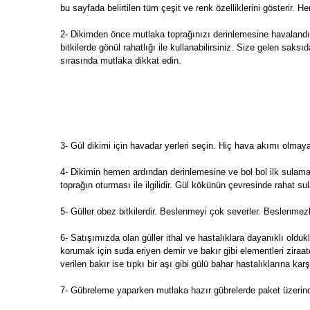
bu sayfada belirtilen tüm çeşit ve renk özelliklerini gösterir. He
2- Dikimden önce mutlaka toprağınızı derinlemesine havalandır
bitkilerde gönül rahatlığı ile kullanabilirsiniz. Size gelen s
sırasında mutlaka dikkat edin.
3- Gül dikimi için havadar yerleri seçin. Hiç hava akımı olma
4- Dikimin hemen ardından derinlemesine ve bol bol ilk sulama
toprağın oturması ile ilgilidir. Gül kökünün çevresinde rahat s
5- Güller obez bitkilerdir. Beslenmeyi çok severler. Beslenmezl
6- Satışımızda olan güller ithal ve hastalıklara dayanıklı oldukla
korumak için suda eriyen demir ve bakır gibi elementleri zira
verilen bakır ise tıpkı bir aşı gibi gülü bahar hastalıklarına kar
7- Gübreleme yaparken mutlaka hazır gübrelerde paket üzerinde 