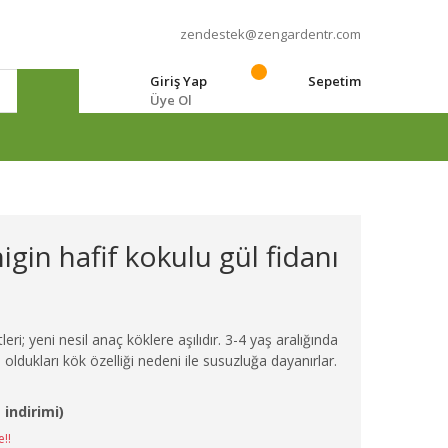
zendestek@zengardentr.com
Giriş Yap
Sepetim
Üye Ol
e
gin hafif kokulu gül fidanı
eri; yeni nesil anaç köklere aşılıdır. 3-4 yaş aralığında
 oldukları kök özelliği nedeni ile susuzluğa dayanırlar.
 indirimi)
e!!