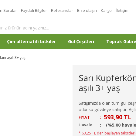
an Sorular
Faydalı Bilgiler
Referanslar
Bize ulaşın
Kargo
İletişim
Çim alternatifi bitkiler
Gül Çeşitleri
Toprak Gübr
anı aşılı 3+ yaş
Sarı Kupferköni
aşılı 3+ yaş
Satışımızda olan tüm gül çeşitl
odunsu gövdeye sahiptir. Aşılı
593,90 TL
FIYAT
:
Havale
(%5,00 havale
* 63,25 TL den başlayan taksitlerl