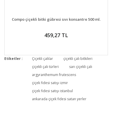
DETAYLAR
GELİNCE HABER VER
Compo çiçekli bitki gübresi sıvı konsantre 500 ml.
459,27 TL
Etiketler :
Çiçekli çalılar
çiçekli çalı bitkileri
çiçekli çalı türleri
sarı çiçekli çalı
argyranthemum frutescens
çiçek fidesi satışı izmir
çiçek fidesi satışı istanbul
ankarada çiçek fidesi satan yerler