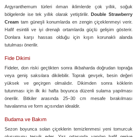
Argyranthemum türleri ılıman iklimlerde çok yıllık, soğuk
bölgelerde ise tek yıllık olarak yetiştirilir.
Double Strawberry
Cream
tam güneşli konumlarda en zengin çiçeklenmeyi verir.
Hafif esintili ve iyi drenajlı ortamlarda güçlü gelişim gösterir.
Donlara karşı hassas olduğu için kışın korunaklı alanda
tutulması önerilir.
Fide Dikimi
Fideler, don riski geçtikten sonra ilkbaharda doğrudan toprağa
veya geniş saksılara dikilebilir. Toprak gevşek, besin değeri
yüksek ve geçirgen olmalıdır. Dikimden sonra köklerin
tutunması için ilk iki hafta boyunca düzenli sulama yapılması
önerilir. Bitkiler arasında 25–30 cm mesafe bırakılması
havalanma ve form açısından idealdir.
Budama ve Bakım
Sezon boyunca solan çiçeklerin temizlenmesi yeni tomurcuk
oluşumunu teşvik eder. Yaz ortasında yapılan hafif geriye