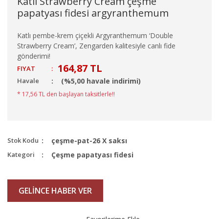
Katlı Strawberry Cream çeşme
papatyası fidesi argyranthemum
Katlı pembe-krem çiçekli Argyranthemum ‘Double
Strawberry Cream’, Zengarden kalitesiyle canlı fide
gönderimi!
164,87 TL
FIYAT
:
Havale
(%5,00 havale indirimi)
* 17,56 TL den başlayan taksitlerle!!
Stok Kodu
çeşme-pat-26 X saksı
Kategori
Çeşme papatyası fidesi
GELİNCE HABER VER