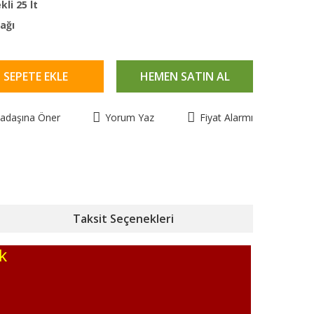
li 25 lt
rağı
SEPETE EKLE
HEMEN SATIN AL
kadaşına Öner
Yorum Yaz
Fiyat Alarmı
Taksit Seçenekleri
k