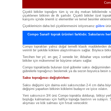
Comp
Çiçekli bitkiler toprağını tüm iç ve dış mekan bitkilerinde 
çiçeklenen bitkinin de ilk şartıdır. Çiçekli bitkiler özel t
karışımı içinde önemli iz elementler ve temel besinler eklenmiş
Çiçeklerinizin daha bol çiçeklenmesini istiyorsanız
gübre
ürün
Compo Sana® toprak ürünleri farklıdır. Saksılarını herha
Compo toprakları yalnız doğal temelli klasik maddelerden de
verimli bir şekilde köklere ulaştırılmasını sağlar. Böylece bitk
Tercihen her yıl; en geç 2 senede bir; ilkbahar veya sonbah
bitkiler için mükemmel bir büyüme ortamı sağlar.
Compo topraklarda bulunan özel gübreler saksı değişiminden son
gübrelerle toprağınızı beslemek ya da sezon boyunca besin sağ
Saksı toprağınızı değiştirirken:
Saksı değişimi için daima eski saksınızdan 2-4 cm daha büyük
değişimi yaparken bitkinin köklerini budayın ve iyice ıslatın.
Yeni saksınızın 3/4 ünü Compo toprakla doldurup, bitkiyi yer
boşluğu kalmaması için hafifçe toprağa bastırın ve sulayın. S
alışması ve kök salması için fırsat verecektir.