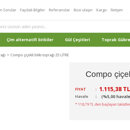
an Sorular
Faydalı Bilgiler
Referanslar
Bize ulaşın
Kargo
İletişim
Çim alternatifi bitkiler
Gül Çeşitleri
Toprak Gübr
rağı
Compo çiçekli bitki toprağı 25 LİTRE
Compo çiçekl
1.115,38 T
FIYAT
:
Havale
(%5,00 havale
* 118,79 TL den başlayan taksitler