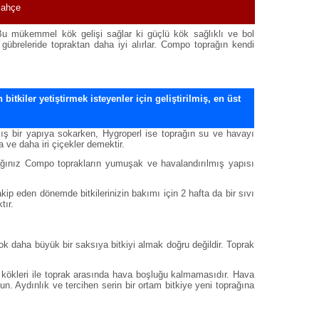
Bahçe
r. Bu mükemmel kök gelişi sağlar ki güçlü kök sağlıklı ve bol
 gübreleride topraktan daha iyi alırlar. Compo toprağın kendi
itkiler yetiştirmek isteyenler için geliştirilmiş, en üst
mış bir yapıya sokarken, Hygroperl ise toprağın su ve havayı
a ve daha iri çiçekler demektir.
acağınız Compo toprakların yumuşak ve havalandırılmış yapısı
kip eden dönemde bitkilerinizin bakımı için 2 hafta da bir sıvı
tır.
k daha büyük bir saksıya bitkiyi almak doğru değildir. Toprak
n kökleri ile toprak arasında hava boşluğu kalmamasıdır. Hava
n. Aydınlık ve tercihen serin bir ortam bitkiye yeni toprağına