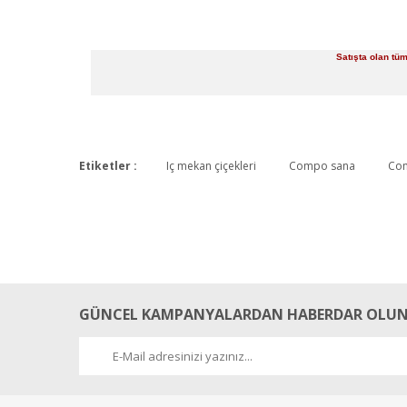
Satışta olan tü
Etiketler :
Iç mekan çiçekleri
Compo sana
Com
GÜNCEL KAMPANYALARDAN HABERDAR OLUN