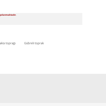
argolanmaktadır.
aksı toprağı
Gübreli toprak