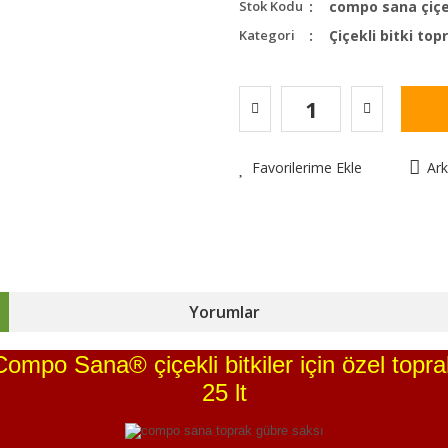
Stok Kodu
compo sana çiçek
Kategori
Çiçekli bitki top
Favorilerime Ekle
Ar
Yorumlar
Compo Sana® çiçekli bitkiler için özel topra
25 lt