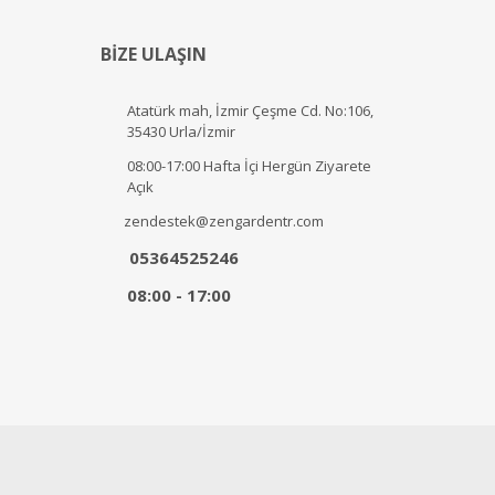
BİZE ULAŞIN
Atatürk mah, İzmir Çeşme Cd. No:106,
35430 Urla/İzmir
08:00-17:00 Hafta İçi Hergün Ziyarete
Açık
zendestek@zengardentr.com
05364525246
08:00 - 17:00