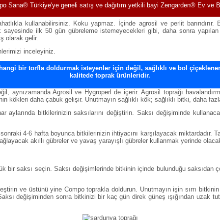
o Sana® Türkiye'ye geneli satış ve dağıtım yetkili bayi Zengarden® Ev ve 
rahatlıkla kullanabilirsiniz. Koku yapmaz. İçinde agrosil ve perlit barındırı
oprak sayesinde ilk 50 gün gübreleme istemeyecekleri gibi, daha sonra yapılan
 olarak gelir.
lerimizi inceleyiniz.
ngi bir torfla doldurmak isteyenler için değil, sağlıklı ve bol çiçeklenen b
kalitede toprak ürünleridir.
ğil, aynı
zamanda
Agrosil ve Hygroperl de içerir. Agrosil toprağı havalandır
inin kökleri daha çabuk gelişir. Unutmayın sağlıklı kök; sağlıklı bitki, daha fazl
ar aylarında bitkilerinizin saksılarını değiştirin. Saksı değişiminde kullan
raki 4-6 hafta boyunca bitkilerinizin ihtiyacını karşılayacak miktardadır. Ta
layacak akıllı gübreler ve yavaş yarayışlı gübreler kullanmak yerinde olacak
 bir saksı seçin. Saksı değişimlerinde bitkinin içinde bulunduğu saksıdan ço
leştirin ve üstünü yine Compo toprakla doldurun. Unutmayın işin sırrı bitkini
aksı değişiminden sonra bitkinizi bir kaç gün direk güneş ışığından uzak tutu