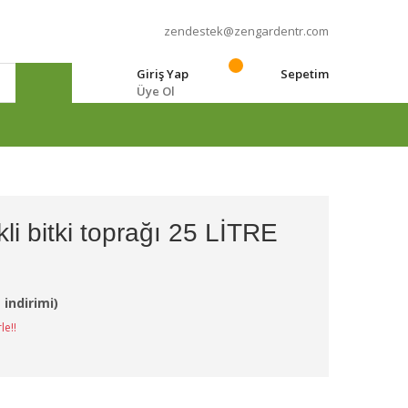
zendestek@zengardentr.com
Giriş Yap
Sepetim
Üye Ol
e
i bitki toprağı 25 LİTRE
L
 indirimi)
le!!