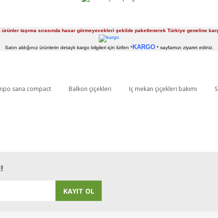
m ürünler taşıma sırasında hasar görmeyecekleri şekilde paketlenerek Türkiye geneline k
KARGO
Satın aldığınız ürünlerin detaylı kargo bilgileri için lütfen *
* sayfamızı ziyaret ediniz.
po sana compact
Balkon çiçekleri
Iç mekan çiçekleri bakımı
S
Bu ürüne ilk yorumu siz yapın!
Yorum Yaz
!
KAYIT OL