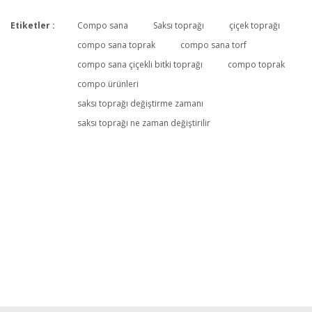
Etiketler :
Compo sana
Saksı toprağı
çiçek toprağı
Bu ürüne ilk yorumu siz yapın!
compo sana toprak
compo sana torf
compo sana çiçekli bitki toprağı
compo toprak
compo ürünleri
Yorum Yaz
saksı toprağı değiştirme zamanı
saksı toprağı ne zaman değiştirilir