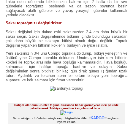
Takip eden dönemde bitkilerinizin bakımı için 2 hafta da bir sıvı
gübrelerle toprağınızı beslemek ya da sezon boyunca besin
sağlayacak akıllı gübreler ve yavaş yarayışlı gübreler kullanmak
yerinde olacaktır.
Saksı toprağınızı değiştirirken:
Saksı değişimi için daima eski saksınızdan 2-4 cm daha büyük bir
saksı seçin. Saksı değişimlerinde bitkinin içinde bulunduğu saksıdan
çok daha büyük bir saksıya bitkiyi almak doğru değildir. Toprak
değişimi yaparken bitkinin köklerini budayın ve iyice ıslatın.
Yeni saksınızın 3/4 ünü Compo toprakla doldurup, bitkiyi yerleştirin ve
üstünü yine Compo toprakla doldurun. Unutmayın işin sırrı bitkinin
kökleri ile toprak arasında hava boşluğu kalmamasıdır. Hava boşluğu
kalmaması için hafifçe toprağa bastırın ve sulayın. Saksı
değişiminden sonra bitkinizi bir kaç gün direk güneş ışığından uzak
tutun. Aydınlık ve tercihen serin bir ortam bitkiye yeni toprağına
alışması ve kök salması için fırsat verecektir.
Satışta olan tüm ürünler taşıma sırasında hasar görmeyecekleri şekilde
paketlenerek Türkiye geneline kargolanmaktadır.
KARGO
Satın aldığınız ürünlerin detaylı kargo bilgileri için lütfen *
* sayfamızı
ziyaret ediniz.