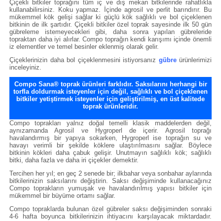
Çiçekli bitkiler toprağını tüm iç ve dış mekan bitkilerinde rahatlıkla
kullanabilirsiniz. Koku yapmaz. İçinde agrosil ve perlit barındırır. Bu
mükemmel kök gelişi sağlar ki güçlü kök sağlıklı ve bol çiçeklenen
bitkinin de ilk şartıdır. Çiçekli bitkiler özel toprak sayesinde ilk 50 gün
gübreleme istemeyecekleri gibi, daha sonra yapılan gübreleride
topraktan daha iyi alırlar. Compo toprağın kendi karışımı içinde önemli
iz elementler ve temel besinler eklenmiş olarak gelir.
Çiçeklerinizin daha bol çiçeklenmesini istiyorsanız
gübre
ürünlerimizi
inceleyiniz.
Compo Sana® toprak ürünleri farklıdır. Saksılarını herhangi bir
torfla doldurmak isteyenler için değil, sağlıklı ve bol çiçeklenen
bitkiler yetiştirmek isteyenler için geliştirilmiş, en üst kalitede
toprak ürünleridir.
Compo toprakları yalnız doğal temelli klasik maddelerden değil,
aynı
zamanda
Agrosil ve Hygroperl de içerir. Agrosil toprağı
havalandırmış bir yapıya sokarken, Hygroperl ise toprağın su ve
havayı verimli bir şekilde köklere ulaştırılmasını sağlar. Böylece
bitkinin kökleri daha çabuk gelişir. Unutmayın sağlıklı kök; sağlıklı
bitki, daha fazla ve daha iri çiçekler demektir.
Tercihen her yıl; en geç 2 senede bir; ilkbahar veya sonbahar aylarında
bitkilerinizin saksılarını değiştirin. Saksı değişiminde kullanacağınız
Compo toprakların yumuşak ve havalandırılmış yapısı bitkiler için
mükemmel bir büyüme ortamı sağlar.
Compo topraklarda bulunan özel gübreler saksı değişiminden sonraki
4-6 hafta boyunca bitkilerinizin ihtiyacını karşılayacak miktardadır.