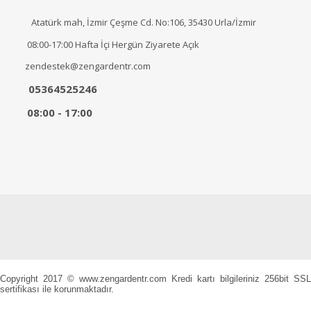
Atatürk mah, İzmir Çeşme Cd. No:106, 35430 Urla/İzmir
08:00-17:00 Hafta İçi Hergün Ziyarete Açık
zendestek@zengardentr.com
05364525246
08:00 - 17:00
Copyright 2017 © www.zengardentr.com Kredi kartı bilgileriniz 256bit SSL
sertifikası ile korunmaktadır.