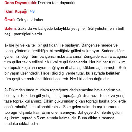
:
Dona Dayanıklılık
Donlara tam dayanıklı
:
İklim Kuşağı
7-9
:
Ömrü
Çok yıllık kalıcı
:
Bakım
Saksıda ve bahçede kolaylıkla yetişirler. Gül yetiştirmenin belli
başlı prensipleri vardır.
1- İşe iyi ve kaliteli bir gül fidanı ile başlayın. Bahçenize nerede ve
hangi yöntemle üretildiğini bilmediğiniz gülleri sokmayın. Sadece diğer
güllerinizi değil, tüm bahçenizi riske atarsınız. Zengarden'dan alacağınız
tüm güller takip edilebilir A+ kalite gül fidanlarıdır. Her biri her türlü iklim
ve toprak koşuluna uyum sağlayan ithal anaç köklere aşılanmıştır. Belli
bir yaşın üzerindedir. Hepsi dikildiği yerde tutar, bu sayfada belirtilen
tüm çeşit ve renk özelliklerini gösterir. Her biri adına doğrudur.
2- Dikimden önce mutlaka toprağınızı derinlemesine havalandırın ve
besleyin. Eskiden gül yetiştirilmiş toprağa gül dikilmez. Temiz ve yeni,
taze toprak kullanınız. Dikim çukurundan çıkan toprağı başka bitkilerde
gönül rahatlığı ile kullanabilirsiniz. Size gelen saksıda aşı kısmının
toprağın dışında kalmasını önemsemeyin. Bahçeye dikimlerde gülün
aşı kısmı toprağın 5 cm altında kalmalıdır. Buna dikim sırasında
mutlaka dikkat edin.