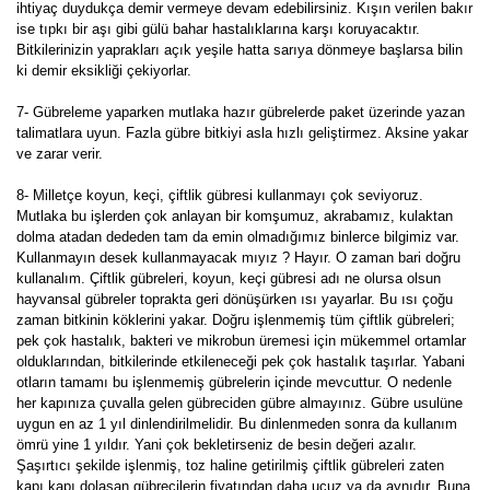
ihtiyaç duydukça demir vermeye devam edebilirsiniz. Kışın verilen bakır
ise tıpkı bir aşı gibi gülü bahar hastalıklarına karşı koruyacaktır.
Bitkilerinizin yaprakları açık yeşile hatta sarıya dönmeye başlarsa bilin
ki demir eksikliği çekiyorlar.
7- Gübreleme yaparken mutlaka hazır gübrelerde paket üzerinde yazan
talimatlara uyun. Fazla gübre bitkiyi asla hızlı geliştirmez. Aksine yakar
ve zarar verir.
8- Milletçe koyun, keçi, çiftlik gübresi kullanmayı çok seviyoruz.
Mutlaka bu işlerden çok anlayan bir komşumuz, akrabamız, kulaktan
dolma atadan dededen tam da emin olmadığımız binlerce bilgimiz var.
Kullanmayın desek kullanmayacak mıyız ? Hayır. O zaman bari doğru
kullanalım. Çiftlik gübreleri, koyun, keçi gübresi adı ne olursa olsun
hayvansal gübreler toprakta geri dönüşürken ısı yayarlar. Bu ısı çoğu
zaman bitkinin köklerini yakar. Doğru işlenmemiş tüm çiftlik gübreleri;
pek çok hastalık, bakteri ve mikrobun üremesi için mükemmel ortamlar
olduklarından, bitkilerinde etkileneceği pek çok hastalık taşırlar. Yabani
otların tamamı bu işlenmemiş gübrelerin içinde mevcuttur. O nedenle
her kapınıza çuvalla gelen gübreciden gübre almayınız. Gübre usulüne
uygun en az 1 yıl dinlendirilmelidir. Bu dinlenmeden sonra da kullanım
ömrü yine 1 yıldır. Yani çok bekletirseniz de besin değeri azalır.
Şaşırtıcı şekilde işlenmiş, toz haline getirilmiş çiftlik gübreleri zaten
kapı kapı dolaşan gübrecilerin fiyatından daha ucuz ya da aynıdır. Buna