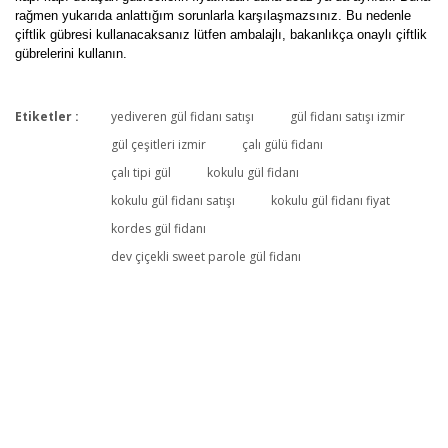
rağmen yukarıda anlattığım sorunlarla karşılaşmazsınız. Bu nedenle
çiftlik gübresi kullanacaksanız lütfen ambalajlı, bakanlıkça onaylı çiftlik
gübrelerini kullanın.
Etiketler :
yediveren gül fidanı satışı
gül fidanı satışı izmir
gül çeşitleri izmir
çalı gülü fidanı
çalı tipi gül
kokulu gül fidanı
Yaklaşık 15 cm
kokulu gül fidanı satışı
kokulu gül fidanı fiyat
Bahçemdeki en büyük gül, kokusu çok yoğun, gülleri hemen
kordes gül fidanı
geçmiyor uzun süre kalıyor çok beğeniyorum
dev çiçekli sweet parole gül fidanı
A... Ö... | 20/06/2023
Yorum Yaz