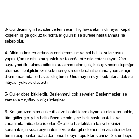
3- Gül dikimi için havadar yerleri seçin. Hiç hava akımı olmayan kapalı
köşeler, ışığa çok uzak noktalar gülün kısa sürede hastalanmasına
sebep olur.
4- Dikimin hemen ardından derinlemesine ve bol bol ilk sulamasını
yapın. Çamur gibi olmuş ıslak bir toprağa bile dikseniz sulayın. Can
suyu yani ilk sulama bitkinin su almasından çok, kök çevresine toprağın
oturması ile ilgilidir. Gül kökünün çevresinde rahat sulama yapmak için,
dikim sırasında bir havuz oluşturun. Unutmayın ilk yıl kök atana dek su
ihtiyacı yüksek olacaktır.
5- Güller obez bitkilerdir. Beslenmeyi çok severler. Beslenmezler ise
zamanla zayıflayıp güçsüzleşirler.
6- Satışımızda olan güller ithal ve hastalıklara dayanıklı oldukları halde,
tüm güller gibi yılın belli dönemlerinde yine belli başlı hastalık ve
zararlılarla mücadele isterler. Özellikle hastalıklara karşı bitkinizi
korumak için suda eriyen demir ve bakır gibi elementleri ziraatcinizden
temin edip bunları bahardan önce bitkiye topraktan veriniz. Sezon boyu