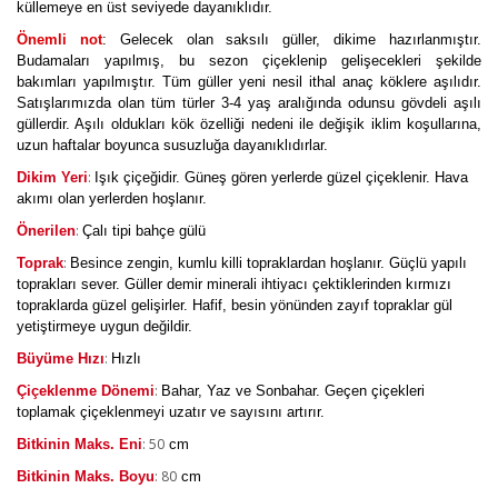
küllemeye en üst seviyede dayanıklıdır.
Önemli not
: Gelecek olan saksılı güller, dikime hazırlanmıştır.
Budamaları yapılmış, bu sezon çiçeklenip gelişecekleri şekilde
bakımları yapılmıştır. Tüm güller yeni nesil ithal anaç köklere aşılıdır.
Satışlarımızda olan tüm türler 3-4 yaş aralığında odunsu gövdeli aşılı
güllerdir. Aşılı oldukları kök özelliği nedeni ile değişik iklim koşullarına,
uzun haftalar boyunca susuzluğa dayanıklıdırlar.
:
Dikim Yeri
Işık çiçeğidir. Güneş gören yerlerde güzel çiçeklenir. Hava
akımı olan yerlerden hoşlanır.
:
Önerilen
Çalı tipi bahçe gülü
:
Toprak
Besince zengin, kumlu killi topraklardan hoşlanır. Güçlü yapılı
toprakları sever. Güller demir minerali ihtiyacı çektiklerinden kırmızı
topraklarda güzel gelişirler. Hafif, besin yönünden zayıf topraklar gül
yetiştirmeye uygun değildir.
:
Büyüme Hızı
Hızlı
:
Çiçeklenme Dönemi
Bahar, Yaz ve Sonbahar. Geçen çiçekleri
toplamak çiçeklenmeyi uzatır ve sayısını artırır.
: 50
Bitkinin Maks. Eni
cm
: 80
Bitkinin Maks. Boyu
cm