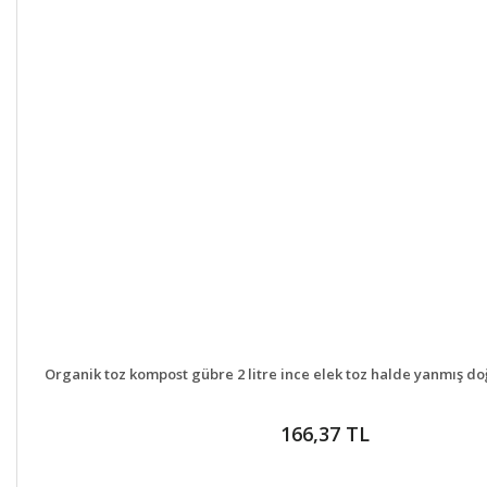
DETAYLAR
GELİNCE H
Organik toz kompost gübre 2 litre ince elek toz halde yanmış doğ
166,37 TL