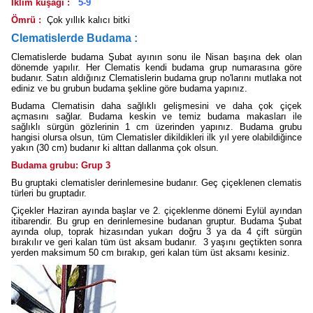
İklim kuşağı :
5-9
Ömrü :
Çok yıllık kalıcı bitki
Clematislerde Budama :
Clematislerde budama Şubat ayının sonu ile Nisan başına dek olan
dönemde yapılır. Her Clematis kendi budama grup numarasına göre
budanır. Satın aldığınız Clematislerin budama grup no'larını mutlaka not
ediniz ve bu grubun budama şekline göre budama yapınız.
Budama Clematisin daha sağlıklı gelişmesini ve daha çok çiçek
açmasını sağlar. Budama keskin ve temiz budama makasları ile
sağlıklı sürgün gözlerinin 1 cm üzerinden yapınız. Budama grubu
hangisi olursa olsun, tüm Clematisler dikildikleri ilk yıl yere olabildiğince
yakın (30 cm) budanır ki alttan dallanma çok olsun.
Budama grubu: Grup 3
Bu gruptaki clematisler derinlemesine budanır. Geç çiçeklenen clematis
türleri bu gruptadır.
Çiçekler Haziran ayında başlar ve 2. çiçeklenme dönemi Eylül ayından
itibarendir. Bu grup en derinlemesine budanan gruptur. Budama Şubat
ayında olup, toprak hizasından yukarı doğru 3 ya da 4 çift sürgün
bırakılır ve geri kalan tüm üst aksam budanır. 3 yaşını geçtikten sonra
yerden maksimum 50 cm bırakıp, geri kalan tüm üst aksamı kesiniz.