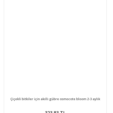
DETAYLAR
SEPETE EKLE
Çiçekli bitkiler için akıllı gübre osmocote bloom 2-3 aylık
323,83 TL