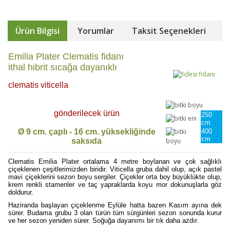
Ürün Bilgisi
Yorumlar
Taksit Seçenekleri
Emilia Plater Clematis fidanı
ithal hibrit sıcağa dayanıklı
clematis viticella
gönderilecek ürün
250
cm
Ø 9 cm. çaplı - 16 cm. yüksekliğinde
400
cm
saksıda
Clematis Emilia Plater ortalama 4 metre boylanan ve çok sağlıklı
çiçeklenen çeşitlerimizden biridir. Viticella gruba dahil olup, açık pastel
mavi çiçeklerini sezon boyu sergiler. Çiçekler orta boy büyüklükte olup,
krem renkli stamenler ve taç yapraklarda koyu mor dokunuşlarla göz
doldurur.
Haziranda başlayan çiçeklenme Eylüle hatta bazen Kasım ayına dek
sürer. Budama grubu 3 olan türün tüm sürgünleri sezon sonunda kurur
ve her sezon yeniden sürer. Soğuğa dayanımı bir tık daha azdır.