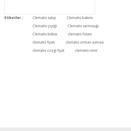
Etiketler :
Clematis satışı
Clematis bakımı
Clematis çiçeği
Clematis sarmaşığı
Clematis bitkisi
clematis fidanı
clematis fiyatı
clematis orman asması
clematis cicegi fiyat
clematis izmir