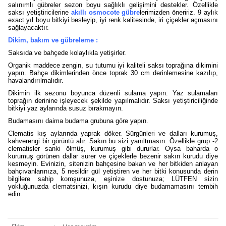
salınımlı gübreler sezon boyu sağlıklı gelişimini destekler. Özellikle
saksı yetiştiricilerine
akıllı osmocote gübre
lerimizden öneririz. 9 aylık
exact yıl boyu bitkiyi besleyip, iyi renk kalitesinde, iri çiçekler açmasını
sağlayacaktır.
Dikim, bakım ve gübreleme :
Saksıda ve bahçede kolaylıkla yetişirler.
Organik maddece zengin, su tutumu iyi kaliteli saksı toprağına dikimini
yapın. Bahçe dikimlerinden önce toprak 30 cm derinlemesine kazılıp,
havalandırılmalıdır.
Dikimin ilk sezonu boyunca düzenli sulama yapın. Yaz sulamaları
toprağın derinine işleyecek şekilde yapılmalıdır. Saksı yetiştiriciliğinde
bitkiyi yaz aylarında susuz bırakmayın.
Budamasını daima budama grubuna göre yapın.
Clematis kış aylarında yaprak döker. Sürgünleri ve dalları kurumuş,
kahverengi bir görüntü alır. Sakın bu sizi yanıltmasın. Özellikle grup -2
clematisler sanki ölmüş, kurumuş gibi dururlar. Oysa baharda o
kurumuş görünen dallar sürer ve çiçeklerle bezenir sakın kurudu diye
kesmeyin. Evinizin, sitenizin bahçesine bakan ve her bitkiden anlayan
bahçıvanlarınıza, 5 nesildir gül yetiştiren ve her bitki konusunda derin
bilgilere sahip komşunuza, eşinize dostunuza; LÜTFEN sizin
yokluğunuzda clematsinizi, kışın kurudu diye budamamasını tembih
edin.