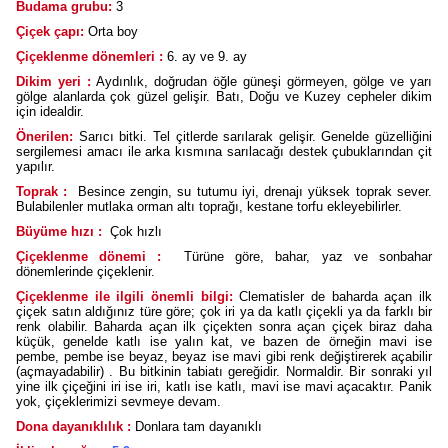
Budama grubu:
3
Çiçek çapı:
Orta boy
Çiçeklenme dönemleri :
6. ay ve 9. ay
Dikim yeri :
Aydınlık, doğrudan öğle güneşi görmeyen, gölge ve yarı
gölge alanlarda çok güzel gelişir. Batı, Doğu ve Kuzey cepheler dikim
için idealdir.
Önerilen:
Sarıcı bitki. Tel çitlerde sarılarak gelişir. Genelde güzelliğini
sergilemesi amacı ile arka kısmına sarılacağı destek çubuklarından çit
yapılır.
Toprak :
Besince zengin, su tutumu iyi, drenajı yüksek toprak sever.
Bulabilenler mutlaka orman altı toprağı, kestane torfu ekleyebilirler.
Büyüme hızı :
Çok hızlı
Çiçeklenme dönemi :
Türüne göre, bahar, yaz ve sonbahar
dönemlerinde çiçeklenir.
Çiçeklenme ile ilgili önemli bilgi:
Clematisler de baharda açan ilk
çiçek satın aldığınız türe göre; çok iri ya da katlı çiçekli ya da farklı bir
renk olabilir. Baharda açan ilk çiçekten sonra açan çiçek biraz daha
küçük, genelde katlı ise yalın kat, ve bazen de örneğin mavi ise
pembe, pembe ise beyaz, beyaz ise mavi gibi renk değiştirerek açabilir
(açmayadabilir) . Bu bitkinin tabiatı gereğidir. Normaldir. Bir sonraki yıl
yine ilk çiçeğini iri ise iri, katlı ise katlı, mavi ise mavi açacaktır. Panik
yok, çiçeklerimizi sevmeye devam.
Dona dayanıklılık :
Donlara tam dayanıklı