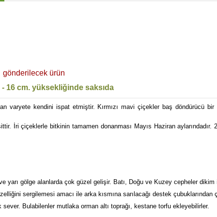
gönderilecek ürün
ı - 16 cm. yüksekliğinde saksıda
 olan varyete kendini ispat etmiştir. Kırmızı mavi çiçekler baş döndürücü bi
 çeşittir. İri çiçeklerle bitkinin tamamen donanması Mayıs Haziran aylarındadı
 yarı gölge alanlarda çok güzel gelişir. Batı, Doğu ve Kuzey cepheler dikim iç
güzelliğini sergilemesi amacı ile arka kısmına sarılacağı destek çubuklarından çi
sever. Bulabilenler mutlaka orman altı toprağı, kestane torfu ekleyebilirler.