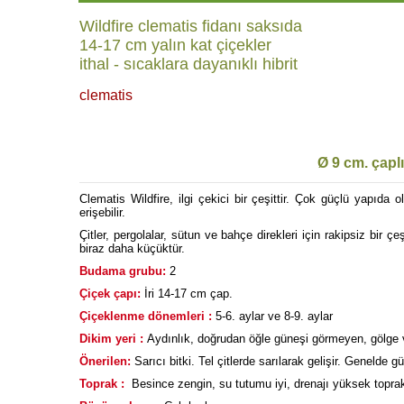
Wildfire clematis fidanı saksıda
14-17 cm yalın kat çiçekler
ithal - sıcaklara dayanıklı hibrit
clematis
Ø 9 cm. çapl
Clematis Wildfire, ilgi çekici bir çeşittir. Çok güçlü yapıda
erişebilir.
Çitler, pergolalar, sütun ve bahçe direkleri için rakipsiz bir
biraz daha küçüktür.
Budama grubu:
2
Çiçek çapı:
İri 14-17 cm çap.
Çiçeklenme dönemleri :
5-6. aylar ve 8-9. aylar
Dikim yeri :
Aydınlık, doğrudan öğle güneşi görmeyen, gölge ve
Önerilen:
Sarıcı bitki. Tel çitlerde sarılarak gelişir. Genelde 
Toprak :
Besince zengin, su tutumu iyi, drenajı yüksek toprak 