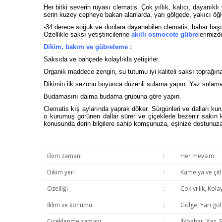
Her bitki severin rüyası clematis. Çok yıllık, kalıcı, dayanıkl
serin kuzey cepheye bakan alanlarda, yarı gölgede, yakıcı öğle
-34 derece soğuk ve donlara dayanabilen clematis, bahar başı
Özellikle saksı yetiştiricilerine
akıllı osmocote gübre
lerimizd
Dikim, bakım ve gübreleme :
Saksıda ve bahçede kolaylıkla yetişirler.
Organik maddece zengin, su tutumu iyi kaliteli saksı toprağına
Dikimin ilk sezonu boyunca düzenli sulama yapın. Yaz sulamalar
Budamasını daima budama grubuna göre yapın.
Clematis kış aylarında yaprak döker. Sürgünleri ve dalları kur
o kurumuş görünen dallar sürer ve çiçeklerle bezenir sakın k
konusunda derin bilgilere sahip komşunuza, eşinize dostunuz
Ekim zamanı
:
Her mevsim
Dikim yeri
:
Kamelya ve çitl
Özelliği
:
Çok yıllık, Kol
İklim ve konumu
:
Gölge, Yarı göl
Çiçeklenme zamanı
:
İlkbahar, Yaz,