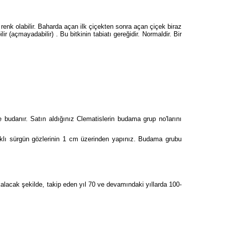
r renk olabilir. Baharda açan ilk çiçekten sonra açan çiçek biraz
(açmayadabilir) . Bu bitkinin tabiatı gereğidir. Normaldir. Bir
udanır. Satın aldığınız Clematislerin budama grup no'larını
klı sürgün gözlerinin 1 cm üzerinden yapınız. Budama grubu
alacak şekilde, takip eden yıl 70 ve devamındaki yıllarda 100-