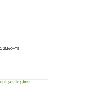
E EKLE
9-12-2MgO+TE