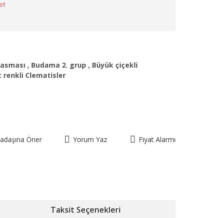
e!!
 asması
,
Budama 2. grup
,
Büyük çiçekli
t renkli Clematisler
kadaşına Öner
Yorum Yaz
Fiyat Alarmı
Taksit Seçenekleri