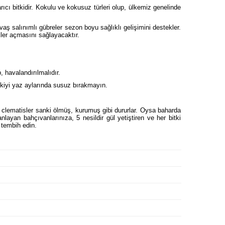
rıcı bitkidir. Kokulu ve kokusuz türleri olup, ülkemiz genelinde
 salınımlı gübreler sezon boyu sağlıklı gelişimini destekler.
çekler açmasını sağlayacaktır.
 havalandırılmalıdır.
itkiyi yaz aylarında susuz bırakmayın.
-2 clematisler sanki ölmüş, kurumuş gibi dururlar. Oysa baharda
ayan bahçıvanlarınıza, 5 nesildir gül yetiştiren ve her bitki
 tembih edin.