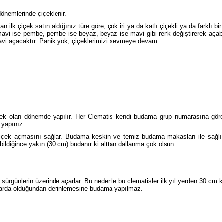
önemlerinde çiçeklenir.
 ilk çiçek satın aldığınız türe göre; çok iri ya da katlı çiçekli ya da farklı bi
vi ise pembe, pembe ise beyaz, beyaz ise mavi gibi renk değiştirerek açabilir 
ise mavi açacaktır. Panik yok, çiçeklerimizi sevmeye devam.
k olan dönemde yapılır. Her Clematis kendi budama grup numarasına göre b
 yapınız.
içek açmasını sağlar. Budama keskin ve temiz budama makasları ile sağlı
olabildiğince yakın (30 cm) budanır ki alttan dallanma çok olsun.
sürgünlerin üzerinde açarlar. Bu nedenle bu clematisler ilk yıl yerden 30 cm k
llarda olduğundan derinlemesine budama yapılmaz.