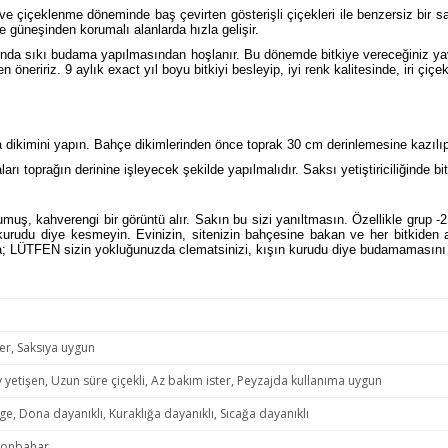
ı ve çiçeklenme döneminde baş çevirten gösterişli çiçekleri ile benzersiz bir sa
 güneşinden korumalı alanlarda hızla gelişir.
nda sıkı budama yapılmasından hoşlanır. Bu dönemde bitkiye vereceğiniz yavaş
en öneririz. 9 aylık exact yıl boyu bitkiyi besleyip, iyi renk kalitesinde, iri çi
 dikimini yapın. Bahçe dikimlerinden önce toprak 30 cm derinlemesine kazılıp,
ı toprağın derinine işleyecek şekilde yapılmalıdır. Saksı yetiştiriciliğinde b
umuş, kahverengi bir görüntü alır. Sakın bu sizi yanıltmasın. Özellikle grup 
urudu diye kesmeyin. Evinizin, sitenizin bahçesine bakan ve her bitkiden anl
a; LÜTFEN sizin yokluğunuzda clematsinizi, kışın kurudu diye budamamasını
er, Saksıya uygun
ay yetişen, Uzun süre çiçekli, Az bakım ister, Peyzajda kullanıma uygun
ge, Dona dayanıklı, Kuraklığa dayanıklı, Sıcağa dayanıklı
 Sonbahar