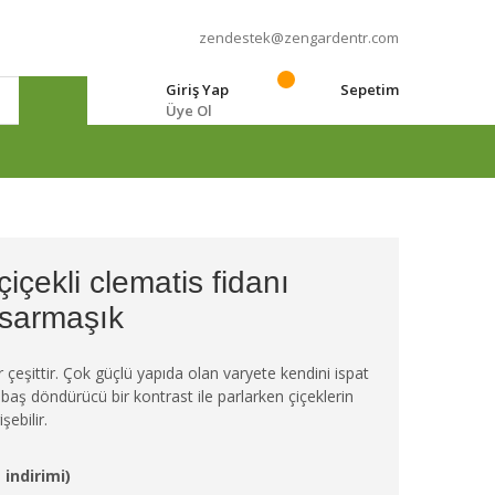
zendestek@zengardentr.com
Giriş Yap
Sepetim
Üye Ol
e
çiçekli clematis fidanı
sarmaşık
bir çeşittir. Çok güçlü yapıda olan varyete kendini ispat
r baş döndürücü bir kontrast ile parlarken çiçeklerin
şebilir.
 indirimi)