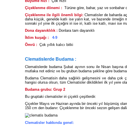
Büyüme hızı :
Çok hızlı
Çiçeklenme dönemi :
Türüne göre, bahar, yaz ve sonbahar d
Çiçeklenme ile ilgili önemli bilgi:
Clematisler de baharda açan
daha küçük, genelde katlı ise yalın kat, ve bazende örneğin ma
sonraki yıl yine ilk çiçeğini iri ise iri, katlı ise katlı, mavi 
Dona dayanıklılık :
Donlara tam dayanıklı
İklim kuşağı :
4-9
Ömrü :
Çok yıllık kalıcı bitki
Clematislerde Budama :
Clematislerde budama Şubat ayının sonu ile Nisan başına de
mutlaka not ediniz ve bu grubun budama şekline göre budama
Budama Clematisin daha sağlıklı gelişmesini ve daha çok ç
hangisi olursa olsun, tüm Clematisler dikildikleri ilk yıl yere 
Budama grubu: Grup 2
Bu gruptaki clematisler iri çiçekli çeşitlerdir.
Çiçekler Mayıs ve Haziran ayında bir önceki yıl büyümüş olan 
150 cm den budanır. Çiçeklenme bir önceki sezon gelişen da
Clematisler hakkında genel: