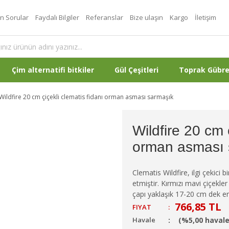
an Sorular
Faydalı Bilgiler
Referanslar
Bize ulaşın
Kargo
İletişim
Çim alternatifi bitkiler
Gül Çeşitleri
Toprak Gübr
Wildfire 20 cm çiçekli clematis fidanı orman asması sarmaşık
Wildfire 20 cm 
orman asması 
Clematis Wildfire, ilgi çekici 
etmiştir. Kırmızı mavi çiçekle
çapı yaklaşık 17-20 cm dek eri
766,85 TL
FIYAT
:
Havale
(%5,00 havale