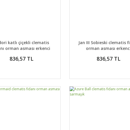
AYLAR
DETAYLAR
GELİNCE HABER VER
GELİNCE H
ori katlı çiçekli clematis
Jan III Sobieski clematis f
anı orman asması erkenci
orman asması erkenc
836,57 TL
836,57 TL