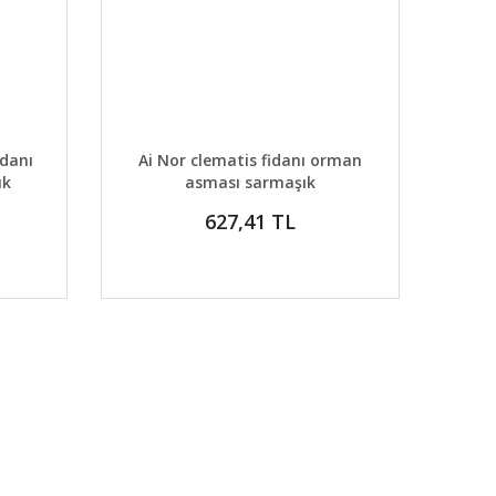
DETAYLAR
ABER VER
GELİNCE HABER VER
idanı
Ai Nor clematis fidanı orman
ık
asması sarmaşık
627,41 TL