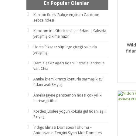
En Populer Olanlar
Kardon fidesi Bahçe enginarı Cardoon
sebze fidesi
Kaboom İris Sibirica süsen fidanı | Saksıda
yetişmiş dikime hazır
DET
Wild
Hosta Pizzazz süpürge çiçeği saksıda
fida
yetişmiş
Damla sakız ağacı fidanı Pistacia lentiscus
var. Chia
Antike krem kırmızı kontürlü sarmaşık gül
fidanı aşılı 3+ yaş
Amelia Jayne penstemon fidesi çok yıllık
hartwegii ithal
Kordes Jubilee yoğun kokulu gül fidanı aşılı
3+ yaş
İndigo Elması Domatesi Tohumu –
Antosiyanin Zengini Siyah-Mor Domates