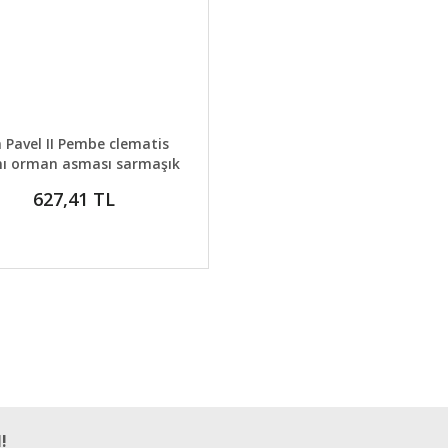
AYLAR
GELİNCE HABER VER
n Pavel II Pembe clematis
nı orman asması sarmaşık
627,41 TL
!