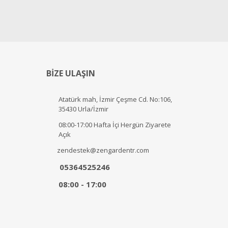
BİZE ULAŞIN
Atatürk mah, İzmir Çeşme Cd. No:106,
35430 Urla/İzmir
08:00-17:00 Hafta İçi Hergün Ziyarete
Açık
zendestek@zengardentr.com
05364525246
08:00 - 17:00