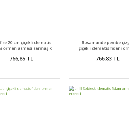
AYLAR
DETAYLAR
GELİNCE HABER VER
GELİNCE H
fire 20 cm çiçekli clematis
Rosamunde pembe çizgi
nı orman asması sarmaşık
çiçekli clematis fidanı o
asması
766,85 TL
766,83 TL