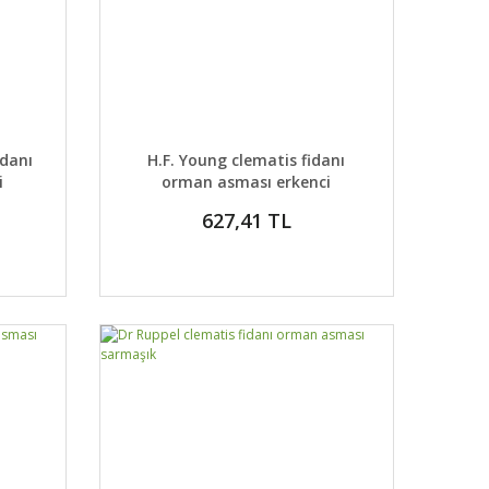
DETAYLAR
ABER VER
GELİNCE HABER VER
idanı
H.F. Young clematis fidanı
i
orman asması erkenci
627,41 TL