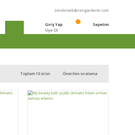
zendestek@zengardentr.com
Giriş Yap
Sepetim
Üye Ol
e
Toplam 13 ürün