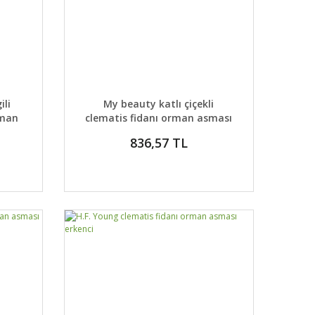
DETAYLAR
ABER VER
GELİNCE HABER VER
li
My beauty katlı çiçekli
rman
clematis fidanı orman asması
erkenci
836,57 TL