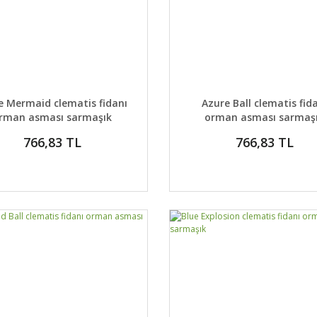
AYLAR
DETAYLAR
GELİNCE HABER VER
GELİNCE H
le Mermaid clematis fidanı
Azure Ball clematis fid
rman asması sarmaşık
orman asması sarmaş
766,83 TL
766,83 TL