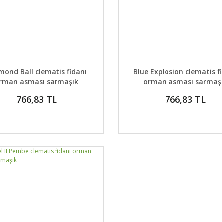
AYLAR
DETAYLAR
GELİNCE HABER VER
GELİNCE H
mond Ball clematis fidanı
Blue Explosion clematis f
rman asması sarmaşık
orman asması sarmaş
766,83 TL
766,83 TL