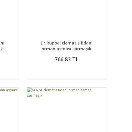
DETAYLAR
ABER VER
GELİNCE HABER VER
anı
Dr Ruppel clematis fidanı
ık
orman asması sarmaşık
766,83 TL