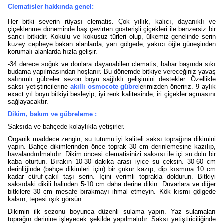
Clematisler hakkında genel:
Her bitki severin rüyası clematis. Çok yıllık, kalıcı, dayanıklı ve
çiçeklenme döneminde baş çevirten gösterişli çiçekleri ile benzersiz bir
sarıcı bitkidir. Kokulu ve kokusuz türleri olup, ülkemiz genelinde serin
kuzey cepheye bakan alanlarda, yarı gölgede, yakıcı öğle güneşinden
korumalı alanlarda hızla gelişir.
-34 derece soğuk ve donlara dayanabilen clematis, bahar başında sıkı
budama yapılmasından hoşlanır. Bu dönemde bitkiye vereceğiniz yavaş
salınımlı gübreler sezon boyu sağlıklı gelişimini destekler. Özellikle
saksı yetiştiricilerine
akıllı osmocote gübre
lerimizden öneririz. 9 aylık
exact yıl boyu bitkiyi besleyip, iyi renk kalitesinde, iri çiçekler açmasını
sağlayacaktır.
Dikim, bakım ve gübreleme :
Saksıda ve bahçede kolaylıkla yetişirler.
Organik maddece zengin, su tutumu iyi kaliteli saksı toprağına dikimini
yapın. Bahçe dikimlerinden önce toprak 30 cm derinlemesine kazılıp,
havalandırılmalıdır. Dikim öncesi clematisinizi saksısı ile içi su dolu bir
kaba oturtun. Bırakın 10-30 dakika arası iyice su çeksin. 30-60 cm
derinliğinde (bahçe dikimleri için) bir çukur kazıp, dip kısmına 10 cm
kadar cüruf-çakıl taşı serin. İçini verimli toprakla doldurun. Bitkiyi
saksıdaki dikili halinden 5-10 cm daha derine dikin. Duvarlara ve diğer
bitkilere 30 cm mesafe bırakmayı ihmal etmeyin. Kök kısmı gölgede
kalsın, tepesi ışık görsün.
Dikimin ilk sezonu boyunca düzenli sulama yapın. Yaz sulamaları
toprağın derinine işleyecek şekilde yapılmalıdır. Saksı yetiştiriciliğinde