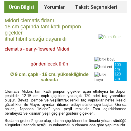
Ürün Bilgisi
Yorumlar
Taksit Seçenekleri
Midori clematis fidanı
15 cm çapında tam katlı pompon
çiçekler
ithal hibrit sıcağa dayanıklı
clematis - early-flowered Midori
gönderilecek ürün
100
cm
Ø 9 cm. çaplı - 16 cm. yüksekliğinde
120
cm
saksıda
Clematis Midori, tam katlı ponpon çiçekler açan etkileyici bir Japon
çeşididir. 12-15 cm çaplı çiçekleri yaklaşık 120 adet taç yapraktan
oluşur. Beyaz, pembe ve yeşilimtrak renkli taç yapraklar nefes kesici
güzellikleri ile Mayıs ayından itibaren bitkiyi süslemeye başlar. Gonca
halleri, Japonca "Midori" yani yeşil renklidir. Tam açıldıklarında
bembeyaz ve kısman yeşil geçişler gösterir çiçekleri.
Budama grubu 2. grup olup, daima çiçeklerini bir önceki yıldan sürdüğü
sürgünler üzerinde açtığı unutulmamalı budaması ona göre yapılmalıdır.