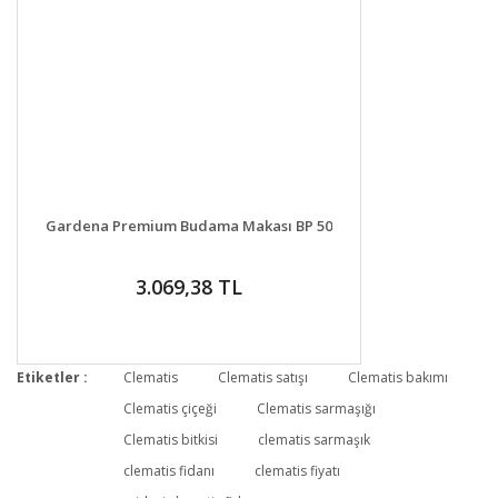
DETAYLAR
GELİNCE HABER VER
Gardena Premium Budama Makası BP 50
3.069,38 TL
Etiketler :
Clematis
Clematis satışı
Clematis bakımı
Clematis çiçeği
Clematis sarmaşığı
Clematis bitkisi
clematis sarmaşık
clematis fidanı
clematis fiyatı