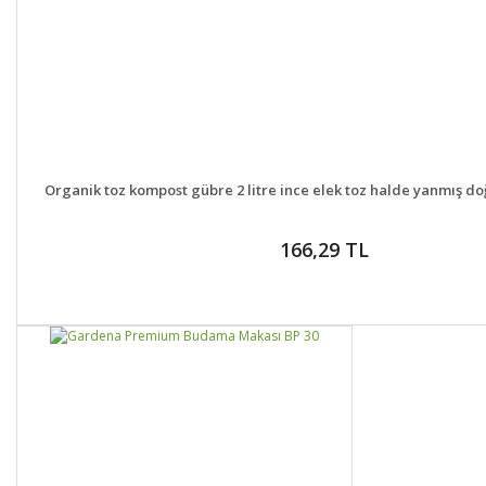
DETAYLAR
GELİNCE H
Organik toz kompost gübre 2 litre ince elek toz halde yanmış doğ
166,29 TL