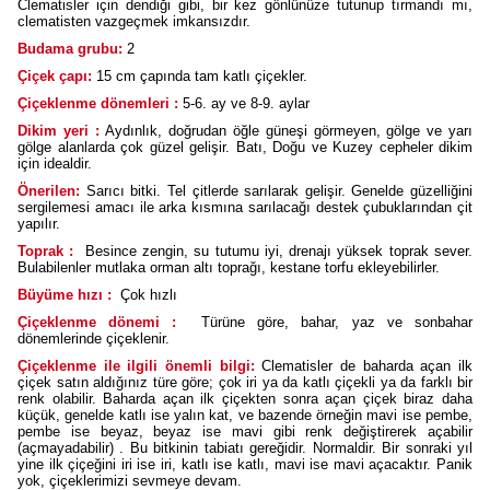
Clematisler için dendiği gibi, bir kez gönlünüze tutunup tırmandı mı,
clematisten vazgeçmek imkansızdır.
Budama grubu:
2
Çiçek çapı:
15 cm çapında tam katlı çiçekler.
Çiçeklenme dönemleri :
5-6. ay ve 8-9. aylar
Dikim yeri :
Aydınlık, doğrudan öğle güneşi görmeyen, gölge ve yarı
gölge alanlarda çok güzel gelişir. Batı, Doğu ve Kuzey cepheler dikim
için idealdir.
Önerilen:
Sarıcı bitki. Tel çitlerde sarılarak gelişir. Genelde güzelliğini
sergilemesi amacı ile arka kısmına sarılacağı destek çubuklarından çit
yapılır.
Toprak :
Besince zengin, su tutumu iyi, drenajı yüksek toprak sever.
Bulabilenler mutlaka orman altı toprağı, kestane torfu ekleyebilirler.
Büyüme hızı :
Çok hızlı
Çiçeklenme dönemi :
Türüne göre, bahar, yaz ve sonbahar
dönemlerinde çiçeklenir.
Çiçeklenme ile ilgili önemli bilgi:
Clematisler de baharda açan ilk
çiçek satın aldığınız türe göre; çok iri ya da katlı çiçekli ya da farklı bir
renk olabilir. Baharda açan ilk çiçekten sonra açan çiçek biraz daha
küçük, genelde katlı ise yalın kat, ve bazende örneğin mavi ise pembe,
pembe ise beyaz, beyaz ise mavi gibi renk değiştirerek açabilir
(açmayadabilir) . Bu bitkinin tabiatı gereğidir. Normaldir. Bir sonraki yıl
yine ilk çiçeğini iri ise iri, katlı ise katlı, mavi ise mavi açacaktır. Panik
yok, çiçeklerimizi sevmeye devam.