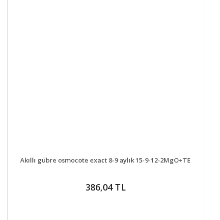
DETAYLAR
SEPETE EKLE
Akıllı gübre osmocote exact 8-9 aylık 15-9-12-2MgO+TE
386,04 TL