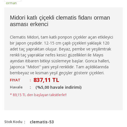
Midori katlı çiçekli clematis fidanı orman
asması erkenci
Clematis Midori, tam katlı ponpon çiçekler açan etkileyici
bir Japon çeşididir. 12-15 cm çaplı çiçekleri yaklaşık 120
adet taç yapraktan oluşur. Beyaz, pembe ve yeşilimtrak
renkli taç yapraklar nefes kesici güzellikleri ile Mayıs
ayından itibaren bitkiyi süslemeye başlar. Gonca halleri,
Japonca "Midori" yani yeşil renklidir. Tam açıldıklarında
bembeyaz ve kısman yeşil geçişler gösterir çiçekleri.
837,11 TL
FIYAT
:
Havale
(%5,00 havale indirimi)
* 89,15 TL den başlayan taksitlerle!!
Stok Kodu
clematis-53