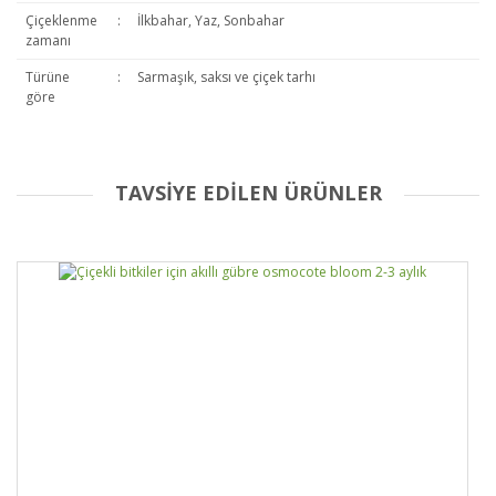
Çiçeklenme
:
İlkbahar, Yaz, Sonbahar
zamanı
Türüne
:
Sarmaşık, saksı ve çiçek tarhı
göre
TAVSİYE EDİLEN ÜRÜNLER
Bu ürüne ilk yorumu siz yapın!
Yorum Yaz