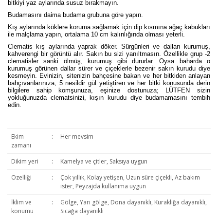
bitkiyi yaz aylarında susuz bırakmayın.
Budamasını daima budama grubuna göre yapın.
Kış aylarında köklere koruma sağlamak için dip kısmına ağaç kabukları
ile malçlama yapın, ortalama 10 cm kalınlığında olması yeterli.
Clematis kış aylarında yaprak döker. Sürgünleri ve dalları kurumuş,
kahverengi bir görüntü alır. Sakın bu sizi yanıltmasın. Özellikle grup -2
clematisler sanki ölmüş, kurumuş gibi dururlar. Oysa baharda o
kurumuş görünen dallar sürer ve çiçeklerle bezenir sakın kurudu diye
kesmeyin. Evinizin, sitenizin bahçesine bakan ve her bitkiden anlayan
bahçıvanlarınıza, 5 nesildir gül yetiştiren ve her bitki konusunda derin
bilgilere sahip komşunuza, eşinize dostunuza; LÜTFEN sizin
yokluğunuzda clematsinizi, kışın kurudu diye budamamasını tembih
edin.
Ekim
:
Her mevsim
zamanı
Dikim yeri
:
Kamelya ve çitler, Saksıya uygun
Özelliği
:
Çok yıllık, Kolay yetişen, Uzun süre çiçekli, Az bakım
ister, Peyzajda kullanıma uygun
İklim ve
:
Gölge, Yarı gölge, Dona dayanıklı, Kuraklığa dayanıklı,
konumu
Sıcağa dayanıklı