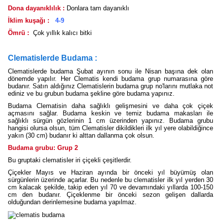
Dona dayanıklılık :
Donlara tam dayanıklı
İklim kuşağı :
4-9
Ömrü :
Çok yıllık kalıcı bitki
Clematislerde Budama :
Clematislerde budama Şubat ayının sonu ile Nisan başına dek olan
dönemde yapılır. Her Clematis kendi budama grup numarasına göre
budanır. Satın aldığınız Clematislerin budama grup no'larını mutlaka not
ediniz ve bu grubun budama şekline göre budama yapınız.
Budama Clematisin daha sağlıklı gelişmesini ve daha çok çiçek
açmasını sağlar. Budama keskin ve temiz budama makasları ile
sağlıklı sürgün gözlerinin 1 cm üzerinden yapınız. Budama grubu
hangisi olursa olsun, tüm Clematisler dikildikleri ilk yıl yere olabildiğince
yakın (30 cm) budanır ki alttan dallanma çok olsun.
Budama grubu: Grup 2
Bu gruptaki clematisler iri çiçekli çeşitlerdir.
Çiçekler Mayıs ve Haziran ayında bir önceki yıl büyümüş olan
sürgünlerin üzerinde açarlar. Bu nedenle bu clematisler ilk yıl yerden 30
cm kalacak şekilde, takip eden yıl 70 ve devamındaki yıllarda 100-150
cm den budanır. Çiçeklenme bir önceki sezon gelişen dallarda
olduğundan derinlemesine budama yapılmaz.