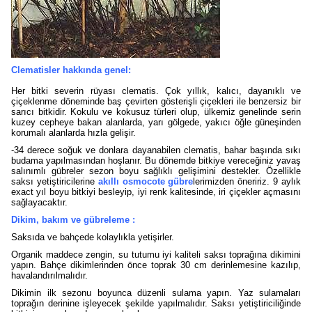
Clematisler hakkında genel:
Her bitki severin rüyası clematis. Çok yıllık, kalıcı, dayanıklı ve
çiçeklenme döneminde baş çevirten gösterişli çiçekleri ile benzersiz bir
sarıcı bitkidir. Kokulu ve kokusuz türleri olup, ülkemiz genelinde serin
kuzey cepheye bakan alanlarda, yarı gölgede, yakıcı öğle güneşinden
korumalı alanlarda hızla gelişir.
-34 derece soğuk ve donlara dayanabilen clematis, bahar başında sıkı
budama yapılmasından hoşlanır. Bu dönemde bitkiye vereceğiniz yavaş
salınımlı gübreler sezon boyu sağlıklı gelişimini destekler. Özellikle
saksı yetiştiricilerine
akıllı osmocote gübre
lerimizden öneririz. 9 aylık
exact yıl boyu bitkiyi besleyip, iyi renk kalitesinde, iri çiçekler açmasını
sağlayacaktır.
Dikim, bakım ve gübreleme :
Saksıda ve bahçede kolaylıkla yetişirler.
Organik maddece zengin, su tutumu iyi kaliteli saksı toprağına dikimini
yapın. Bahçe dikimlerinden önce toprak 30 cm derinlemesine kazılıp,
havalandırılmalıdır.
Dikimin ilk sezonu boyunca düzenli sulama yapın. Yaz sulamaları
toprağın derinine işleyecek şekilde yapılmalıdır. Saksı yetiştiriciliğinde