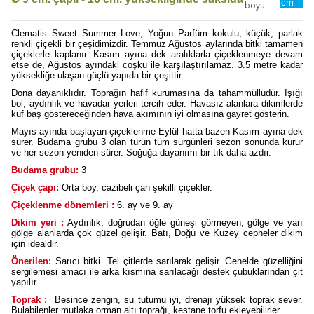
cm
Clematis Sweet Summer Love, Yoğun Parfüm kokulu, küçük, parlak
renkli çiçekli bir çeşidimizdir. Temmuz Ağustos aylarında bitki tamamen
çiçeklerle kaplanır. Kasım ayına dek aralıklarla çiçeklenmeye devam
etse de, Ağustos ayındaki coşku ile karşılaştırılamaz. 3.5 metre kadar
yüksekliğe ulaşan güçlü yapıda bir çeşittir.
Dona dayanıklıdır. Toprağın hafif kurumasına da tahammüllüdür. Işığı
bol, aydınlık ve havadar yerleri tercih eder. Havasız alanlara dikimlerde
küf baş göstereceğinden hava akımının iyi olmasına gayret gösterin.
Mayıs ayında başlayan çiçeklenme Eylül hatta bazen Kasım ayına dek
sürer. Budama grubu 3 olan türün tüm sürgünleri sezon sonunda kurur
ve her sezon yeniden sürer. Soğuğa dayanımı bir tık daha azdır.
Budama grubu:
3
Çiçek çapı:
Orta boy, cazibeli çan şekilli çiçekler.
Çiçeklenme dönemleri :
6. ay ve 9. ay
Dikim yeri :
Aydınlık, doğrudan öğle güneşi görmeyen, gölge ve yarı
gölge alanlarda çok güzel gelişir. Batı, Doğu ve Kuzey cepheler dikim
için idealdir.
Önerilen:
Sarıcı bitki. Tel çitlerde sarılarak gelişir. Genelde güzelliğini
sergilemesi amacı ile arka kısmına sarılacağı destek çubuklarından çit
yapılır.
Toprak :
Besince zengin, su tutumu iyi, drenajı yüksek toprak sever.
Bulabilenler mutlaka orman altı toprağı, kestane torfu ekleyebilirler.