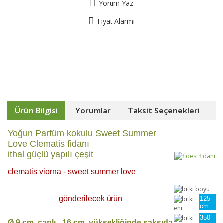
Yorum Yaz
Fiyat Alarmı
Ürün Bilgisi
Yorumlar
Taksit Seçenekleri
Yoğun Parfüm kokulu Sweet Summer
Love Clematis fidanı
ithal güçlü yapılı çeşit
clematis viorna - sweet summer love
gönderilecek ürün
125
cm
350
Ø 9 cm. çaplı - 16 cm. yüksekliğinde saksıda