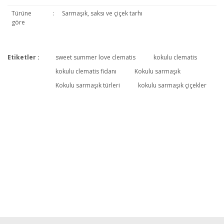
Türüne
:
Sarmaşık, saksı ve çiçek tarhı
göre
Etiketler :
sweet summer love clematis
kokulu clematis
Bu ürüne ilk yorumu siz yapın!
kokulu clematis fidanı
Kokulu sarmaşık
Kokulu sarmaşık türleri
kokulu sarmaşık çiçekler
Yorum Yaz