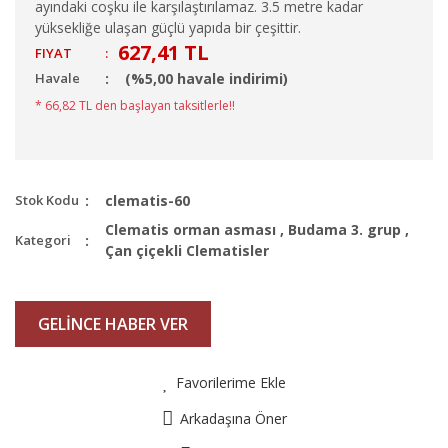
ayındaki coşku ile karşılaştırılamaz. 3.5 metre kadar
yüksekliğe ulaşan güçlü yapıda bir çeşittir.
627,41 TL
FIYAT
:
Havale
(%5,00 havale indirimi)
* 66,82 TL den başlayan taksitlerle!!
Stok Kodu
clematis-60
Clematis orman asması
,
Budama 3. grup
,
Kategori
Çan çiçekli Clematisler
GELİNCE HABER VER
Favorilerime Ekle
Arkadaşına Öner