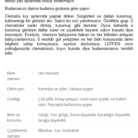
bitkiyi yaz aylarında susuz bırakmayın.
Budamasını daima budama grubuna göre yapın.
Clematis kış aylarında yaprak döker. Sürgünleri ve dalları kurumuş,
kahverengi bir görüntü alır. Sakın bu sizi yanıltmasın. Özellikle grup -2
clematisler sanki ölmüş, kurumuş gibi dururlar. Oysa baharda o
kurumuş görünen dallar sürer ve çiçeklerle bezenir sakın kurudu diye
kesmeyin. Evinizin, sitenizin bahçesine bakan ve her bitkiden anlayan
bahçıvanlarınıza, 5 nesildir gül yetiştiren ve her bitki konusunda derin
bilgilere sahip komşunuza, eşinize dostunuza; LÜTFEN sizin
yokluğunuzda clematsinizi, kışın kurudu diye budamamasını tembih
edin.
Ekim
:
Her mevsim
zamanı
Dikim yeri
:
Kamelya ve çitler, Saksıya uygun
Özelliği
:
Çok yıllık, Kolay yetişen, Uzun süre çiçekli, Az bakım
ister, Peyzajda kullanıma uygun
İklim ve
:
Gölge, Yarı gölge, Dona dayanıklı, Kuraklığa dayanıklı,
konumu
Sıcağa dayanıklı
Çiçeklenme
:
İlkbahar, Yaz, Sonbahar
zamanı