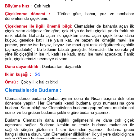
Büyüme hızı :
Çok hızlı
Çiçeklenme dönemi :
Türüne göre, bahar, yaz ve sonbahar
dönemlerinde çiçeklenir.
Çiçeklenme ile ilgili önemli bilgi:
Clematisler de baharda açan ilk
çiçek satın aldığınız türe göre; çok iri ya da katlı çiçekli ya da farklı bir
renk olabilir. Baharda açan ilk çiçekten sonra açan çiçek biraz daha
küçük, genelde katlı ise yalın kat, ve bazen de örneğin mavi ise
pembe, pembe ise beyaz, beyaz ise mavi gibi renk değiştirerek açabilir
(açmayadabilir) . Bu bitkinin tabiatı gereğidir. Normaldir. Bir sonraki yıl
yine ilk çiçeğini iri ise iri, katlı ise katlı, mavi ise mavi açacaktır. Panik
yok, çiçeklerimizi sevmeye devam.
Dona dayanıklılık :
Donlara tam dayanıklı
İklim kuşağı :
5-9
Ömrü :
Çok yıllık kalıcı bitki
Clematislerde Budama :
Clematislerde budama Şubat ayının sonu ile Nisan başına dek olan
dönemde yapılır. Her Clematis kendi budama grup numarasına göre
budanır. Satın aldığınız Clematislerin budama grup no'larını mutlaka not
ediniz ve bu grubun budama şekline göre budama yapınız.
Budama Clematisin daha sağlıklı gelişmesini ve daha çok çiçek
açmasını sağlar. Budama keskin ve temiz budama makasları ile
sağlıklı sürgün gözlerinin 1 cm üzerinden yapınız. Budama grubu
hangisi olursa olsun, tüm Clematisler dikildikleri ilk yıl yere olabildiğince
yakın (30 cm) budanır ki alttan dallanma çok olsun.