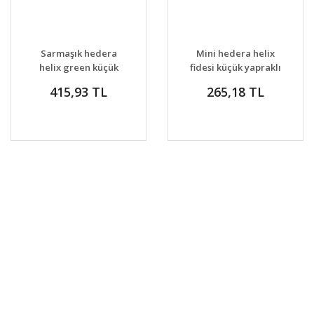
Sarmaşık hedera
Mini hedera helix
helix green küçük
fidesi küçük yapraklı
yapraklı varyete
varyeteler
415,93 TL
265,18 TL