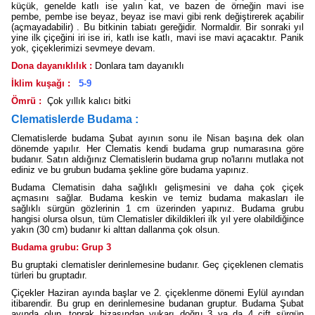
küçük, genelde katlı ise yalın kat, ve bazen de örneğin mavi ise
pembe, pembe ise beyaz, beyaz ise mavi gibi renk değiştirerek açabilir
(açmayadabilir) . Bu bitkinin tabiatı gereğidir. Normaldir. Bir sonraki yıl
yine ilk çiçeğini iri ise iri, katlı ise katlı, mavi ise mavi açacaktır. Panik
yok, çiçeklerimizi sevmeye devam.
Dona dayanıklılık :
Donlara tam dayanıklı
İklim kuşağı :
5-9
Ömrü :
Çok yıllık kalıcı bitki
Clematislerde Budama :
Clematislerde budama Şubat ayının sonu ile Nisan başına dek olan
dönemde yapılır. Her Clematis kendi budama grup numarasına göre
budanır. Satın aldığınız Clematislerin budama grup no'larını mutlaka not
ediniz ve bu grubun budama şekline göre budama yapınız.
Budama Clematisin daha sağlıklı gelişmesini ve daha çok çiçek
açmasını sağlar. Budama keskin ve temiz budama makasları ile
sağlıklı sürgün gözlerinin 1 cm üzerinden yapınız. Budama grubu
hangisi olursa olsun, tüm Clematisler dikildikleri ilk yıl yere olabildiğince
yakın (30 cm) budanır ki alttan dallanma çok olsun.
Budama grubu: Grup 3
Bu gruptaki clematisler derinlemesine budanır. Geç çiçeklenen clematis
türleri bu gruptadır.
Çiçekler Haziran ayında başlar ve 2. çiçeklenme dönemi Eylül ayından
itibarendir. Bu grup en derinlemesine budanan gruptur. Budama Şubat
ayında olup, toprak hizasından yukarı doğru 3 ya da 4 çift sürgün