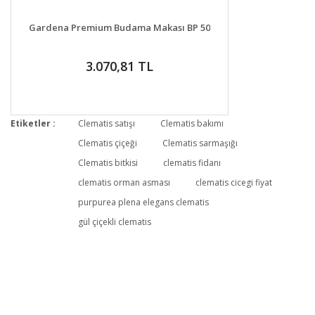
DETAYLAR
GELİNCE HABER VER
Gardena Premium Budama Makası BP 50
3.070,81 TL
Etiketler :
Clematis satışı
Clematis bakımı
Clematis çiçeği
Clematis sarmaşığı
Clematis bitkisi
clematis fidanı
clematis orman asması
clematis cicegi fiyat
purpurea plena elegans clematis
gül çiçekli clematis