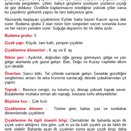
aylarında pergoleleri, çitleri, bahçe girişlerini süsleyen yüzlerce çiçeği
ile göz doldurur. Özellikle kaplanmasını istediğiniz yüksek çitler varsa
bu çeşidimiz görkemli yapısı ile tam bahçenize göre.
Haziranda başlayan çiçeklenme Eylüle hatta bazen Kasım ayına dek
sürer. Budama grubu 3 olan türün tüm sürgünleri sezon sonunda kurur
ve her sezon yeniden sürer. Soğuğa dayanımı bir tık daha azdır.
Budama grubu:
3
Çiçek çapı:
Küçük, tam katlı, ponpon çiçekler
Çiçeklenme dönemleri :
6. ay ve 9. ay
Dikim yeri :
Aydınlık, doğrudan öğle güneşi görmeyen, gölge ve yarı
gölge alanlarda çok güzel gelişir. Batı, Doğu ve Kuzey cepheler dikim
için idealdir.
Önerilen:
Sarıcı bitki. Tel çitlerde sarılarak gelişir. Genelde güzelliğini
sergilemesi amacı ile arka kısmına sarılacağı destek çubuklarından çit
yapılır.
Toprak :
Besince zengin, su tutumu iyi, drenajı yüksek toprak sever.
Bulabilenler mutlaka orman altı toprağı, kestane torfu ekleyebilirler.
Büyüme hızı :
Çok hızlı
Çiçeklenme dönemi :
Türüne göre, bahar, yaz ve sonbahar
dönemlerinde çiçeklenir.
Çiçeklenme ile ilgili önemli bilgi:
Clematisler de baharda açan ilk
çiçek satın aldığınız türe göre; çok iri ya da katlı çiçekli ya da farklı bir
renk olabilir. Baharda açan ilk çiçekten sonra açan çiçek biraz daha