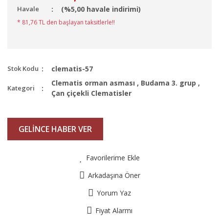
Havale
(%5,00 havale indirimi)
* 81,76 TL den başlayan taksitlerle!!
Stok Kodu
clematis-57
Clematis orman asması
,
Budama 3. grup
,
Kategori
Çan çiçekli Clematisler
GELİNCE HABER VER
Favorilerime Ekle
Arkadaşına Öner
Yorum Yaz
Fiyat Alarmı