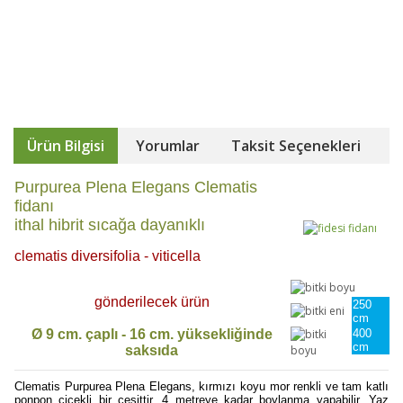
Ürün Bilgisi
Yorumlar
Taksit Seçenekleri
Purpurea Plena Elegans Clematis
fidanı
ithal hibrit sıcağa dayanıklı
clematis diversifolia - viticella
gönderilecek ürün
250
cm
Ø 9 cm. çaplı - 16 cm. yüksekliğinde
400
cm
saksıda
Clematis Purpurea Plena Elegans, kırmızı koyu mor renkli ve tam katlı
ponpon çiçekli bir çeşittir. 4 metreye kadar boylanma yapabilir. Yaz