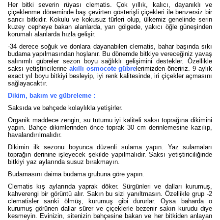
Her bitki severin rüyası clematis. Çok yıllık, kalıcı, dayanıklı ve
çiçeklenme döneminde baş çevirten gösterişli çiçekleri ile benzersiz bir
sarıcı bitkidir. Kokulu ve kokusuz türleri olup, ülkemiz genelinde serin
kuzey cepheye bakan alanlarda, yarı gölgede, yakıcı öğle güneşinden
korumalı alanlarda hızla gelişir.
-34 derece soğuk ve donlara dayanabilen clematis, bahar başında sıkı
budama yapılmasından hoşlanır. Bu dönemde bitkiye vereceğiniz yavaş
salınımlı gübreler sezon boyu sağlıklı gelişimini destekler. Özellikle
saksı yetiştiricilerine
akıllı osmocote gübre
lerimizden öneririz. 9 aylık
exact yıl boyu bitkiyi besleyip, iyi renk kalitesinde, iri çiçekler açmasını
sağlayacaktır.
Dikim, bakım ve gübreleme :
Saksıda ve bahçede kolaylıkla yetişirler.
Organik maddece zengin, su tutumu iyi kaliteli saksı toprağına dikimini
yapın. Bahçe dikimlerinden önce toprak 30 cm derinlemesine kazılıp,
havalandırılmalıdır.
Dikimin ilk sezonu boyunca düzenli sulama yapın. Yaz sulamaları
toprağın derinine işleyecek şekilde yapılmalıdır. Saksı yetiştiriciliğinde
bitkiyi yaz aylarında susuz bırakmayın.
Budamasını daima budama grubuna göre yapın.
Clematis kış aylarında yaprak döker. Sürgünleri ve dalları kurumuş,
kahverengi bir görüntü alır. Sakın bu sizi yanıltmasın. Özellikle grup -2
clematisler sanki ölmüş, kurumuş gibi dururlar. Oysa baharda o
kurumuş görünen dallar sürer ve çiçeklerle bezenir sakın kurudu diye
kesmeyin. Evinizin, sitenizin bahçesine bakan ve her bitkiden anlayan