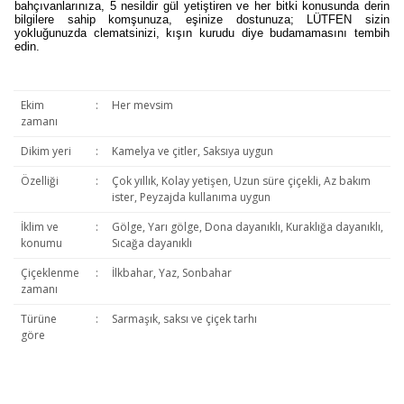
bahçıvanlarınıza, 5 nesildir gül yetiştiren ve her bitki konusunda derin
bilgilere sahip komşunuza, eşinize dostunuza; LÜTFEN sizin
yokluğunuzda clematsinizi, kışın kurudu diye budamamasını tembih
edin.
Ekim
:
Her mevsim
zamanı
Dikim yeri
:
Kamelya ve çitler, Saksıya uygun
Özelliği
:
Çok yıllık, Kolay yetişen, Uzun süre çiçekli, Az bakım
ister, Peyzajda kullanıma uygun
İklim ve
:
Gölge, Yarı gölge, Dona dayanıklı, Kuraklığa dayanıklı,
konumu
Sıcağa dayanıklı
Çiçeklenme
:
İlkbahar, Yaz, Sonbahar
zamanı
Türüne
:
Sarmaşık, saksı ve çiçek tarhı
göre