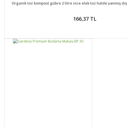
DETAYLAR
GELİNCE H
Organik toz kompost gübre 2 litre ince elek toz halde yanmış doğ
166,37 TL