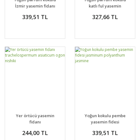
İzmir yasemin fidanı
katlı ful yasemin
French perfume poets
fidanı
339,51 TL
327,66 TL
jasmine
Yer örtücü yasemin
Yoğun kokulu pembe
fidanı
yasemin fidesi
trachelospermum
jasminum polyanthum
244,00 TL
339,51 TL
asiaticum ogon nishiki
jasmine