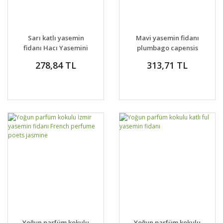
Sarı katlı yasemin
Mavi yasemin fidanı
fidanı Hacı Yasemini
plumbago capensis
jasminum mesnyi
278,84 TL
313,71 TL
Yoğun parfüm kokulu
Yoğun parfüm kokulu