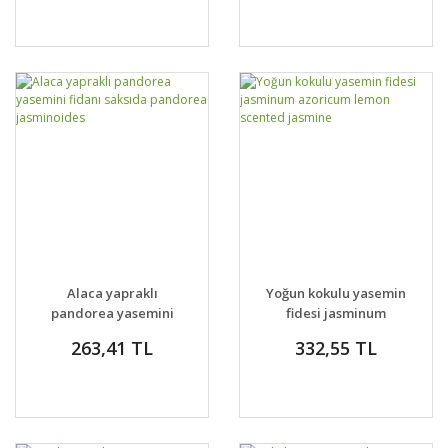
Alaca yapraklı
Yoğun kokulu yasemin
pandorea yasemini
fidesi jasminum
fidanı saksıda
azoricum lemon
263,41 TL
332,55 TL
pandorea
scented jasmine
jasminoides