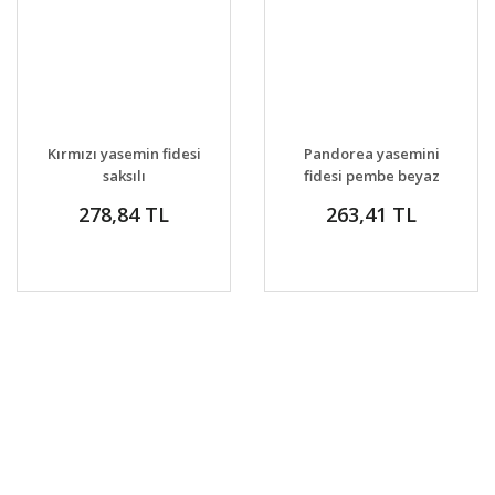
Kırmızı yasemin fidesi
Pandorea yasemini
saksılı
fidesi pembe beyaz
çiçekli saksılı
278,84 TL
263,41 TL