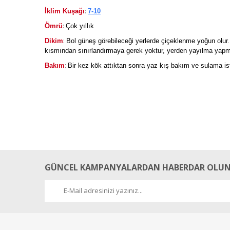
:
İklim Kuşağı
7-10
:
Ömrü
Çok yıllık
:
Dikim
Bol güneş görebileceği yerlerde çiçeklenme yoğun olur. B
kısmından sınırlandırmaya gerek yoktur, yerden yayılma yapm
:
Bakım
Bir kez kök attıktan sonra yaz kış bakım ve sulama 
Güzel gelişiyor.
Mayısta diktiğim fidancık çiçek açmaya çalıştı ise de yetiştire
GÜNCEL KAMPANYALARDAN HABERDAR OLUN
M... A... | 28/09/2018
Yasemin
Ankara'da, kuzey-kuzeybati bahcesinde guzel guzel buyuyor. Hi
bir bitki.