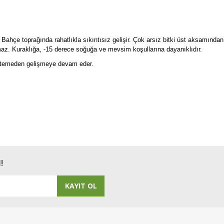
ahçe toprağında rahatlıkla sıkıntısız gelişir. Çok arsız bitki üst aksamından s
az. Kuraklığa, -15 derece soğuğa ve mevsim koşullarına dayanıklıdır.
istemeden gelişmeye devam eder.
medi. Ancak çok güzel büyüyor, aldığımda bir karış olan fidan 4 karışı geçti, üstel
!
KAYIT OL
cbir hastaligi yok. Gelen fide kucuktu, bu yaz ciceklenmedi ama uzun yillar biz