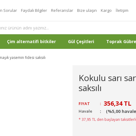
an Sorular
Faydalı Bilgiler
Referanslar
Bize ulaşın
Kargo
İletişim
Çim alternatifi bitkiler
Gül Çeşitleri
Toprak Gübr
maşık yasemin fidesi saksılı
Kokulu sarı sa
saksılı
356,34 TL
FIYAT
:
Havale
(%5,00 havale
* 37,95 TL den başlayan taksitlerl