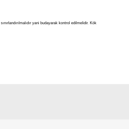
ınırlandırılmalıdır yani budayarak kontrol edilmelidir. Kök
ik yaprakları çok canlı görünüyor.
imle olacakmis gibi gorunuyor. Sorunsuz, ozel ilgi istemeyen