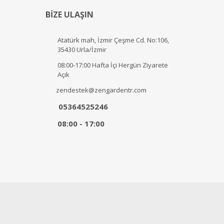
BİZE ULAŞIN
Atatürk mah, İzmir Çeşme Cd. No:106,
35430 Urla/İzmir
08:00-17:00 Hafta İçi Hergün Ziyarete
Açık
zendestek@zengardentr.com
05364525246
08:00 - 17:00