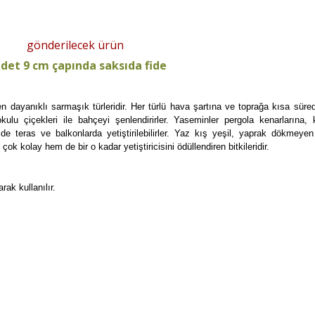
gönderilecek ürün
adet 9 cm çapında saksıda fide
 en dayanıklı sarmaşık türleridir. Her türlü hava şartına ve toprağa kısa s
lu çiçekleri ile bahçeyi şenlendirirler. Yaseminler pergola kenarlarına, k
de de teras ve balkonlarda yetiştirilebilirler. Yaz kış yeşil, yaprak dökmey
 kolay hem de bir o kadar yetiştiricisini ödüllendiren bitkileridir.
arak kullanılır.