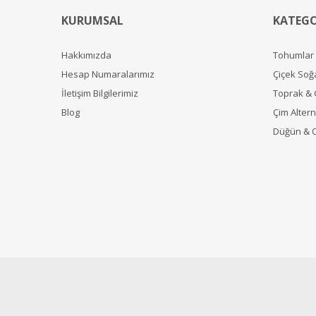
Ş... U... | 17/08/2018
KURUMSAL
KATEGO
Hakkımızda
Tohumlar
Yorum Yaz
Hesap Numaralarımız
Çiçek Soğ
İletişim Bilgilerimiz
Toprak &
Blog
Çim Alterna
Düğün & 