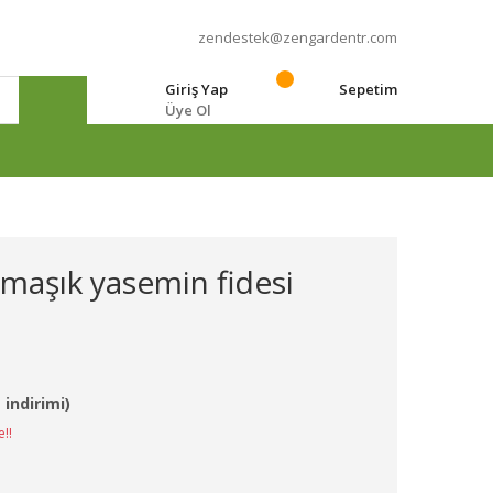
zendestek@zengardentr.com
Giriş Yap
Sepetim
Üye Ol
e
rmaşık yasemin fidesi
 indirimi)
e!!