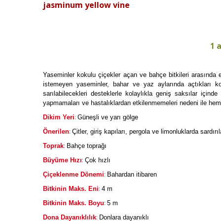
jasminum yellow vine
1 
Yaseminler kokulu çiçekler açan ve bahçe bitkileri arasında
istemeyen yaseminler, bahar ve yaz aylarında açtıkları koku
sarılabilecekleri desteklerle kolaylıkla geniş saksılar için
yapmamaları ve hastalıklardan etkilenmemeleri nedeni ile hem çok
:
Dikim Yeri
Güneşli ve yarı gölge
:
Önerilen
Çitler, giriş kapıları, pergola ve limonluklarda sardırıl
:
Toprak
Bahçe toprağı
:
Büyüme Hızı
Çok hızlı
:
Çiçeklenme Dönemi
Bahardan itibaren
:
Bitkinin Maks. Eni
4 m
:
Bitkinin Maks. Boyu
5 m
:
Dona Dayanıklılık
Donlara dayanıklı