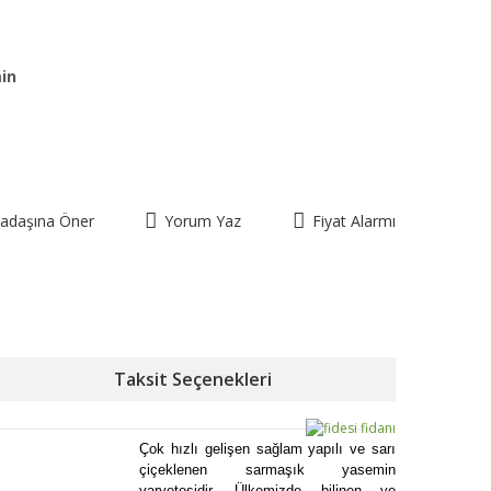
in
kadaşına Öner
Yorum Yaz
Fiyat Alarmı
Taksit Seçenekleri
Çok hızlı gelişen sağlam yapılı ve sarı
çiçeklenen sarmaşık yasemin
varyetesidir. Ülkemizde bilinen ve