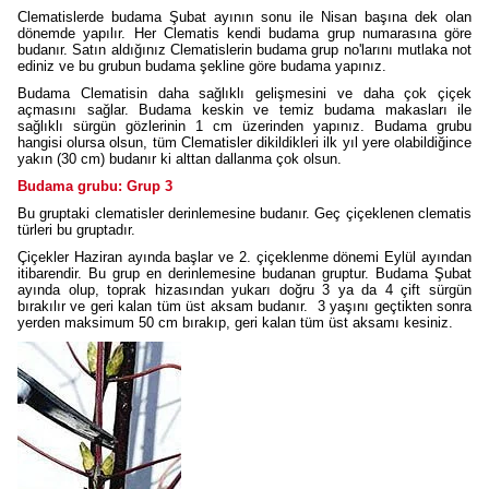
Clematislerde budama Şubat ayının sonu ile Nisan başına dek olan
dönemde yapılır. Her Clematis kendi budama grup numarasına göre
budanır. Satın aldığınız Clematislerin budama grup no'larını mutlaka not
ediniz ve bu grubun budama şekline göre budama yapınız.
Budama Clematisin daha sağlıklı gelişmesini ve daha çok çiçek
açmasını sağlar. Budama keskin ve temiz budama makasları ile
sağlıklı sürgün gözlerinin 1 cm üzerinden yapınız. Budama grubu
hangisi olursa olsun, tüm Clematisler dikildikleri ilk yıl yere olabildiğince
yakın (30 cm) budanır ki alttan dallanma çok olsun.
Budama grubu: Grup 3
Bu gruptaki clematisler derinlemesine budanır. Geç çiçeklenen clematis
türleri bu gruptadır.
Çiçekler Haziran ayında başlar ve 2. çiçeklenme dönemi Eylül ayından
itibarendir. Bu grup en derinlemesine budanan gruptur. Budama Şubat
ayında olup, toprak hizasından yukarı doğru 3 ya da 4 çift sürgün
bırakılır ve geri kalan tüm üst aksam budanır. 3 yaşını geçtikten sonra
yerden maksimum 50 cm bırakıp, geri kalan tüm üst aksamı kesiniz.