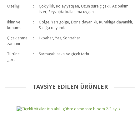
Özelliği
:
Çok yıllık, Kolay yetişen, Uzun süre çiçekli, Az bakım
ister, Peyzajda kullanıma uygun
İklim ve
:
Gölge, Yarı gölge, Dona dayanıklı, Kuraklığa dayanıklı,
konumu
Sıcağa dayanıklı
Çiçeklenme
:
İlkbahar, Yaz, Sonbahar
zamanı
Türüne
:
Sarmaşık, saksı ve çiçek tarhı
göre
TAVSİYE EDİLEN ÜRÜNLER
Bu ürüne ilk yorumu siz yapın!
Yorum Yaz