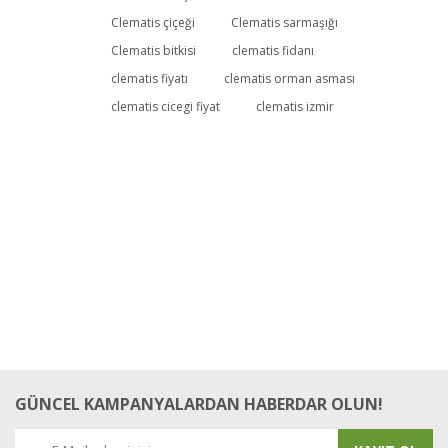
Clematis çiçeği
Clematis sarmaşığı
Clematis bitkisi
clematis fidanı
clematis fiyatı
clematis orman asması
clematis cicegi fiyat
clematis izmir
GÜNCEL KAMPANYALARDAN HABERDAR OLUN!