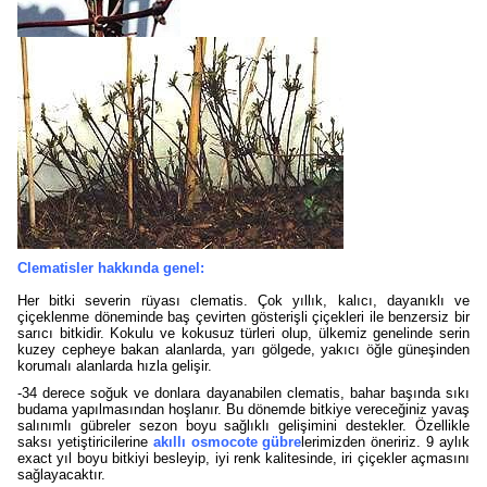
Clematisler hakkında genel:
Her bitki severin rüyası clematis. Çok yıllık, kalıcı, dayanıklı ve
çiçeklenme döneminde baş çevirten gösterişli çiçekleri ile benzersiz bir
sarıcı bitkidir. Kokulu ve kokusuz türleri olup, ülkemiz genelinde serin
kuzey cepheye bakan alanlarda, yarı gölgede, yakıcı öğle güneşinden
korumalı alanlarda hızla gelişir.
-34 derece soğuk ve donlara dayanabilen clematis, bahar başında sıkı
budama yapılmasından hoşlanır. Bu dönemde bitkiye vereceğiniz yavaş
salınımlı gübreler sezon boyu sağlıklı gelişimini destekler. Özellikle
saksı yetiştiricilerine
akıllı osmocote gübre
lerimizden öneririz. 9 aylık
exact yıl boyu bitkiyi besleyip, iyi renk kalitesinde, iri çiçekler açmasını
sağlayacaktır.