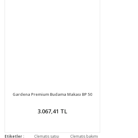
DETAYLAR
GELİNCE HABER VER
Gardena Premium Budama Makası BP 50
3.067,41 TL
Etiketler :
Clematis satışı
Clematis bakımı