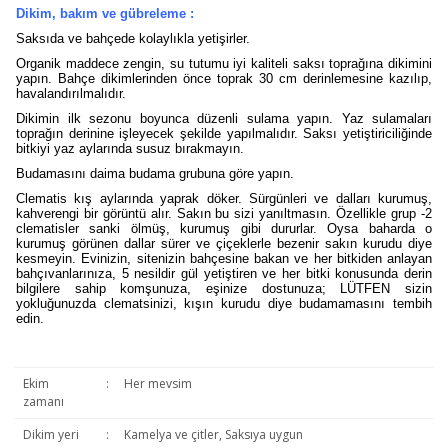
Dikim, bakım ve gübreleme :
Saksıda ve bahçede kolaylıkla yetişirler.
Organik maddece zengin, su tutumu iyi kaliteli saksı toprağına dikimini
yapın. Bahçe dikimlerinden önce toprak 30 cm derinlemesine kazılıp,
havalandırılmalıdır.
Dikimin ilk sezonu boyunca düzenli sulama yapın. Yaz sulamaları
toprağın derinine işleyecek şekilde yapılmalıdır. Saksı yetiştiriciliğinde
bitkiyi yaz aylarında susuz bırakmayın.
Budamasını daima budama grubuna göre yapın.
Clematis kış aylarında yaprak döker. Sürgünleri ve dalları kurumuş,
kahverengi bir görüntü alır. Sakın bu sizi yanıltmasın. Özellikle grup -2
clematisler sanki ölmüş, kurumuş gibi dururlar. Oysa baharda o
kurumuş görünen dallar sürer ve çiçeklerle bezenir sakın kurudu diye
kesmeyin. Evinizin, sitenizin bahçesine bakan ve her bitkiden anlayan
bahçıvanlarınıza, 5 nesildir gül yetiştiren ve her bitki konusunda derin
bilgilere sahip komşunuza, eşinize dostunuza; LÜTFEN sizin
yokluğunuzda clematsinizi, kışın kurudu diye budamamasını tembih
edin.
Ekim
:
Her mevsim
zamanı
Dikim yeri
:
Kamelya ve çitler, Saksıya uygun