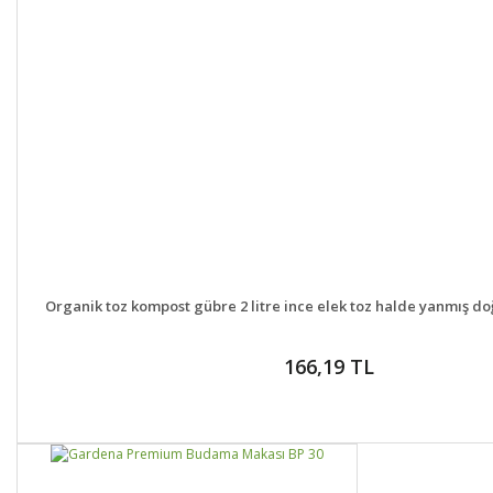
DETAYLAR
GELİNCE H
Organik toz kompost gübre 2 litre ince elek toz halde yanmış doğ
166,19 TL