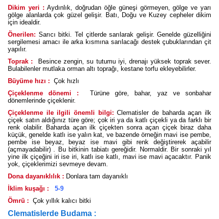
Dikim yeri :
Aydınlık, doğrudan öğle güneşi görmeyen, gölge ve yarı
gölge alanlarda çok güzel gelişir. Batı, Doğu ve Kuzey cepheler dikim
için idealdir.
Önerilen:
Sarıcı bitki. Tel çitlerde sarılarak gelişir. Genelde güzelliğini
sergilemesi amacı ile arka kısmına sarılacağı destek çubuklarından çit
yapılır.
Toprak :
Besince zengin, su tutumu iyi, drenajı yüksek toprak sever.
Bulabilenler mutlaka orman altı toprağı, kestane torfu ekleyebilirler.
Büyüme hızı :
Çok hızlı
Çiçeklenme dönemi :
Türüne göre, bahar, yaz ve sonbahar
dönemlerinde çiçeklenir.
Çiçeklenme ile ilgili önemli bilgi:
Clematisler de baharda açan ilk
çiçek satın aldığınız türe göre; çok iri ya da katlı çiçekli ya da farklı bir
renk olabilir. Baharda açan ilk çiçekten sonra açan çiçek biraz daha
küçük, genelde katlı ise yalın kat, ve bazende örneğin mavi ise pembe,
pembe ise beyaz, beyaz ise mavi gibi renk değiştirerek açabilir
(açmayadabilir) . Bu bitkinin tabiatı gereğidir. Normaldir. Bir sonraki yıl
yine ilk çiçeğini iri ise iri, katlı ise katlı, mavi ise mavi açacaktır. Panik
yok, çiçeklerimizi sevmeye devam.
Dona dayanıklılık :
Donlara tam dayanıklı
İklim kuşağı :
5-9
Ömrü :
Çok yıllık kalıcı bitki
Clematislerde Budama :