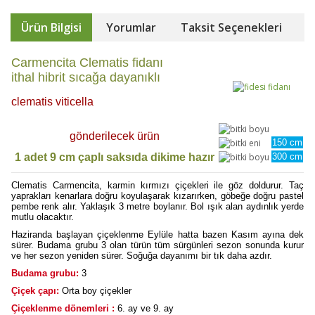
Ürün Bilgisi
Yorumlar
Taksit Seçenekleri
Carmencita Clematis fidanı
ithal hibrit sıcağa dayanıklı
clematis viticella
gönderilecek ürün
150 cm
1 adet 9 cm çaplı saksıda dikime hazır
300 cm
Clematis Carmencita, karmin kırmızı çiçekleri ile göz doldurur. Taç
yaprakları kenarlara doğru koyulaşarak kızarırken, göbeğe doğru pastel
pembe renk alır. Yaklaşık 3 metre boylanır. Bol ışık alan aydınlık yerde
mutlu olacaktır.
Haziranda başlayan çiçeklenme Eylüle hatta bazen Kasım ayına dek
sürer. Budama grubu 3 olan türün tüm sürgünleri sezon sonunda kurur
ve her sezon yeniden sürer. Soğuğa dayanımı bir tık daha azdır.
Budama grubu:
3
Çiçek çapı:
Orta boy çiçekler
Çiçeklenme dönemleri :
6. ay ve 9. ay