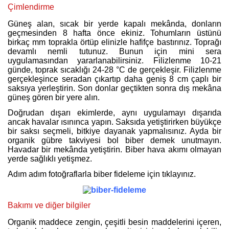
Çimlendirme
Güneş alan, sıcak bir yerde kapalı mekânda, donların
geçmesinden 8 hafta önce ekiniz. Tohumların üstünü
birkaç mm toprakla örtüp elinizle hafifçe bastırınız. Toprağı
devamlı nemli tutunuz. Bunun için mini sera
uygulamasından yararlanabilirsiniz. Filizlenme 10-21
günde, toprak sıcaklığı 24-28 °C de gerçekleşir. Filizlenme
gerçekleşince seradan çıkartıp daha geniş 8 cm çaplı bir
saksıya yerleştirin. Son donlar geçtikten sonra dış mekâna
güneş gören bir yere alın.
Doğrudan dışarı ekimlerde, aynı uygulamayı dışarıda
ancak havalar ısınınca yapın. Saksıda yetiştirirken büyükçe
bir saksı seçmeli, bitkiye dayanak yapmalısınız. Ayda bir
organik gübre takviyesi bol biber demek unutmayın.
Havadar bir mekânda yetiştirin. Biber hava akımı olmayan
yerde sağlıklı yetişmez.
Adım adım fotoğraflarla biber fideleme için tıklayınız.
Bakımı ve diğer bilgiler
Organik maddece zengin, çeşitli besin maddelerini içeren,