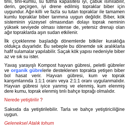
tınlı, tınlı-kumlu, su tutma kapasitesi iyi, çabuk ısınılabilir,
derin, geçirgen, iyi drene edilmiş topraklar biber için
uygundur. Ağır-killi ve fazla su tutan topraklar ile tamamen
kumlu topraklar biber tarımına uygun değildir. Biber, kök
sisteminin yüzeysel olmasından dolayı toprak neminin
yüksek seviyede olması istense de, yetersiz drenajı olan
ağır topraklarda aşırı sudan etkilenir.
İlk çiçeklenme başladığı dönemlerde bitkiler kuraklığa
oldukça duyarlıdır. Bu sebeple bu dönemde sık aralıklarla
hafif sulamalar yapılabilir. Saçak kök yapısı nedeniyle biber
az ve sık su ister.
Yavaş yarayışlı Kompost hayvan gübresi, peletli gübreler
ve
organik gübre
lerle desteklenen toprakta yetişen biber
bol hasat verir. Hayvan gübresi, kum ve toprak
karışımlarında 1:1:1 oranı veya 2:1:1 oranı uygulanmalıdır.
Hayvan gübresi iyice yanmış ve elenmiş, kum elenmiş
dere kumu, toprak elenmiş tınlı bahçe toprağı olmalıdır.
Nerede yetiştirilir
?
Saksıda da yetiştirilebilir. Tarla ve bahçe yetiştiriciliğine
uygun.
Geleneksel Atalık tohum