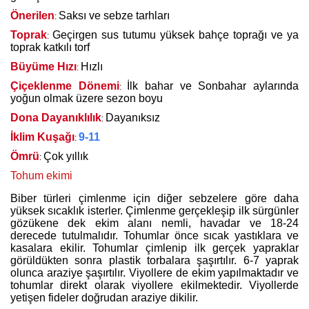
Önerilen
Saksı ve sebze tarhları
:
Toprak
Geçirgen sus tutumu yüksek bahçe toprağı ve ya
:
toprak katkılı torf
Büyüme Hızı
Hızlı
:
Çiçeklenme Dönemi
İlk bahar ve Sonbahar aylarında
:
yoğun olmak üzere sezon boyu
Dona Dayanıklılık
Dayanıksız
:
İklim Kuşağı
9-11
:
Ömrü
Çok yıllık
:
Tohum ekimi
Biber türleri çimlenme için diğer sebzelere göre daha
yüksek sıcaklık isterler. Çimlenme gerçekleşip ilk sürgünler
gözükene dek ekim alanı nemli, havadar ve 18-24
derecede tutulmalıdır. Tohumlar önce sıcak yastıklara ve
kasalara ekilir. Tohumlar çimlenip ilk gerçek yapraklar
görüldükten sonra plastik torbalara şaşırtılır. 6-7 yaprak
olunca araziye şaşırtılır. Viyollere de ekim yapılmaktadır ve
tohumlar direkt olarak viyollere ekilmektedir. Viyollerde
yetişen fideler doğrudan araziye dikilir.