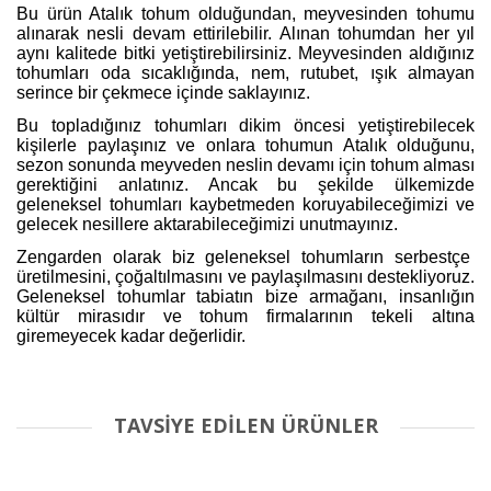
Bu ürün Atalık tohum olduğundan, meyvesinden tohumu
alınarak nesli devam ettirilebilir. Alınan tohumdan her yıl
aynı kalitede bitki yetiştirebilirsiniz. Meyvesinden aldığınız
tohumları oda sıcaklığında, nem, rutubet, ışık almayan
serince bir çekmece içinde saklayınız.
Bu topladığınız tohumları dikim öncesi yetiştirebilecek
kişilerle paylaşınız ve onlara tohumun Atalık olduğunu,
sezon sonunda meyveden neslin devamı için tohum alması
gerektiğini anlatınız. Ancak bu şekilde ülkemizde
geleneksel tohumları kaybetmeden koruyabileceğimizi ve
gelecek nesillere aktarabileceğimizi unutmayınız.
Zengarden olarak biz geleneksel tohumların serbestçe
üretilmesini, çoğaltılmasını ve paylaşılmasını destekliyoruz.
Geleneksel tohumlar tabiatın bize armağanı, insanlığın
kültür mirasıdır ve tohum firmalarının tekeli altına
giremeyecek kadar değerlidir.
TAVSİYE EDİLEN ÜRÜNLER
Bu ürüne ilk yorumu siz yapın!