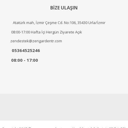
BİZE ULAŞIN
Atatürk mah, İzmir Çeşme Cd. No:106, 35430 Urla/İzmir
08:00-17:00 Hafta İçi Hergün Ziyarete Açık
zendestek@zengardentr.com
05364525246
08:00 - 17:00