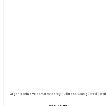
DETAYLAR
GELİNCE HABER VER
Organik sebze ve domates toprağı 10 litre solucan gübresi katkıl