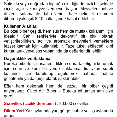
Saksıda veya doğrudan toprağa ekildiğinde hızlı bir şekilde
çiçek açar ve meyve vermeye başlar. Meyveleri bol ve
düzenli sulama ile daha verimli hale gelir. İlk ekimden
itibaren yaklaşık 8-10 hafta içinde hasat edilebilir.
Kullanım Alanları:
Bu özel biber çeşidi, hem süs hem de mutfak kullanımı için
idealdir. Canlı renkleriyle dekoratif bir bitki olarak
yetiştirilebilirken, acı ve aromatik meyveleri yemeklere
lezzet katmak için kullanılabilir. Taze tüketilebileceği gibi
kurutularak veya sos yapımında da değerlendirilebilir.
Dayanıklılık ve Saklama:
Eureka biberleri, hasat edildikten sonra tazeliğini korumak
için serin ve kuru bir yerde saklanmalıdır. Uzun süreli
kullanım için kurutulup öğütülerek baharat haline
getirilebilir ya da turşu olarak saklanabilir.
Eğer hem dekoratif hem de lezzetli bir biber çeşidi
arıyorsanız, Cüce Acı Biber – Eureka tohumları tam size
göre!
Scovilles ( acılık derecesi ) :
20.000 scovilles
Dikim Yeri
Yaz aylarında yarı gölge, bahar ve kış aylarında
:
güneşli