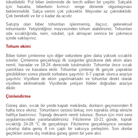
tüketilebilir. Pul biber üretiminde de tercih edilen bir çeşittir. Salçalık
için hasatta, biberlerin kırmızı renge dönerek olgunlaşması
beklenmelidir. Salça verimi çok yüksektir. Meyveler az çekirdeklidir.
Çok bereketli ve bir o kadar da acıdır.
Satışta olan biber tohumları işlenmemiş, ilaçsız, geleneksel
tohumlardır. Yetiştirdiğiniz meyvesinden tohum alabilirsiniz. Tohumları
oda sıcaklığında, nem, rutubet, ışık almayan serince bir çekmece
içinde saklayınız.
Tohum ekimi
Biber türleri çimlenme için diğer sebzelere göre daha yüksek sıcaklık
isterler. Çimlenme gerçekleşip ilk sürgünler gözükene dek ekim alanı
nemli, havadar ve 18-24 derecede tutulmalıdır. Tohumlar önce sıcak
yastıklara ve kasalara ekilir. Tohumlar çimlenip ilk gerçek yapraklar
görüldükten sonra plastik torbalara şaşırtılır. 6-7 yaprak olunca araziye
şaşırtılır. Viyollere de ekim yapılmaktadır ve tohumlar direkt olarak
viyollere ekilmektedir. Viyollerde yetişen fideler doğrudan araziye
dikilir.
Çimlendirme
Güneş alan, sıcak bir yerde kapalı mekânda, donların geçmesinden 8
hafta önce ekiniz. Tohumların üstünü birkaç mm toprakla örtüp elinizle
hafifçe bastırınız. Toprağı devamlı nemli tutunuz. Bunun için mini sera
uygulamasından yararlanabilirsiniz. Filizlenme 10-21 günde, toprak
sıcaklığı 24-28 °C de gerçekleşir. Filizlenme gerçekleşince seradan
çıkartıp daha geniş 8 cm çaplı bir saksıya yerleştirin. Son donlar
geçtikten sonra dış mekâna güneş gören bir yere alın.