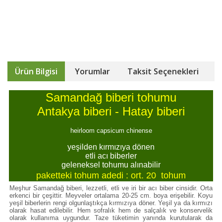
Ürün Bilgisi
Yorumlar
Taksit Seçenekleri
Samandağ biberi tohumu
Antakya biberi - Hatay biberi
heirloom capsicum chinense
yeşilden kırmızıya dönen
etli acı biberler
geleneksel tohumu alınabilir
paketteki tohum adedi : ort. 20 tohum
Meşhur Samandağ biberi, lezzetli, etli ve iri bir acı biber cinsidir. Orta
erkenci bir çeşittir. Meyveler ortalama 20-25 cm. boya erişebilir. Koyu
yeşil biberlerin rengi olgunlaştıkça kırmızıya döner. Yeşil ya da kırmızı
olarak hasat edilebilir. Hem sofralık hem de salçalık ve konservelik
olarak kullanıma uygundur. Taze tüketimin yanında kurutularak da