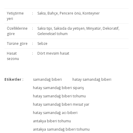
Yetiştirme
:
Saksı, Bahçe, Pencere önü, Konteyner
yeri
Özelliklerine
:
Saksı tipi, Saksıda da yetişen, Minyatür, Dekoratif,
göre
Geleneksel tohum
Türüne göre
:
Sebze
Hasat
:
Dört mevsim hasat
sezonu
Etiketler :
samandağ biberi
hatay samandağ biberi
Bu ürüne ilk yorumu siz yapın!
hatay samandağ biberi sipariş
hatay samandağ biberi tohumu
hatay samandağ biberi mesut yar
Yorum Yaz
hatay samandağ acı biberi
antakya biberi tohumu
antakya samandağ biberi tohumu