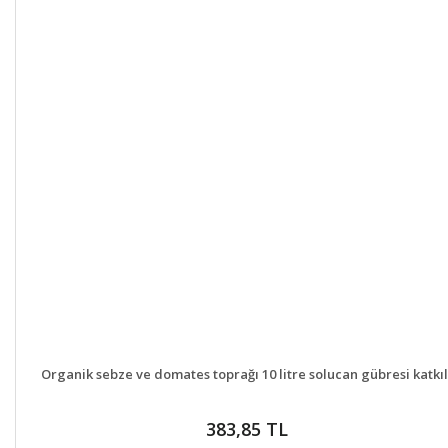
DETAYLAR
GELİNCE HABER VER
Organik sebze ve domates toprağı 10 litre solucan gübresi katkıl
383,85 TL