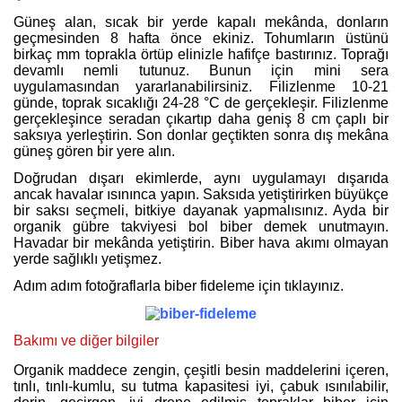
Güneş alan, sıcak bir yerde kapalı mekânda, donların
geçmesinden 8 hafta önce ekiniz. Tohumların üstünü
birkaç mm toprakla örtüp elinizle hafifçe bastırınız. Toprağı
devamlı nemli tutunuz. Bunun için mini sera
uygulamasından yararlanabilirsiniz. Filizlenme 10-21
günde, toprak sıcaklığı 24-28 °C de gerçekleşir. Filizlenme
gerçekleşince seradan çıkartıp daha geniş 8 cm çaplı bir
saksıya yerleştirin. Son donlar geçtikten sonra dış mekâna
güneş gören bir yere alın.
Doğrudan dışarı ekimlerde, aynı uygulamayı dışarıda
ancak havalar ısınınca yapın. Saksıda yetiştirirken büyükçe
bir saksı seçmeli, bitkiye dayanak yapmalısınız. Ayda bir
organik gübre takviyesi bol biber demek unutmayın.
Havadar bir mekânda yetiştirin. Biber hava akımı olmayan
yerde sağlıklı yetişmez.
Adım adım fotoğraflarla biber fideleme için tıklayınız.
Bakımı ve diğer bilgiler
Organik maddece zengin, çeşitli besin maddelerini içeren,
tınlı, tınlı-kumlu, su tutma kapasitesi iyi, çabuk ısınılabilir,