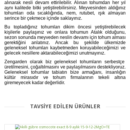
alınarak nesli devam ettirilebilir. Alınan tohumdan her yıl
aynı kalitede bitki yetiştirebilirsiniz. Meyvesinden aldığınız
tohumları oda sıcaklığında, nem, rutubet, ışık almayan
serince bir çekmece içinde saklayınız.
Bu topladığınız tohumları dikim öncesi yetiştirebilecek
kişilerle paylaşınız ve onlara tohumun Atalık olduğunu,
sezon sonunda meyveden neslin devamı için tohum alması
gerektiğini anlatınız. Ancak bu şekilde ülkemizde
geleneksel tohumları kaybetmeden koruyabileceğimizi ve
gelecek nesillere aktarabileceğimizi unutmayınız.
Zengarden olarak biz geleneksel tohumların serbestçe
üretilmesini, çoğaltılmasını ve paylaşılmasını destekliyoruz.
Geleneksel tohumlar tabiatın bize armağanı, insanlığın
kültür mirasıdır ve tohum firmalarının tekeli altına
giremeyecek kadar değerlidir.
TAVSİYE EDİLEN ÜRÜNLER
Bu ürüne ilk yorumu siz yapın!
Yorum Yaz