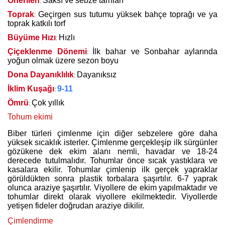
Önerilen
Saksı ve sebze tarhları
:
Toprak
Geçirgen sus tutumu yüksek bahçe toprağı ve ya
:
toprak katkılı torf
Büyüme Hızı
Hızlı
:
Çiçeklenme Dönemi
İlk bahar ve Sonbahar aylarında
:
yoğun olmak üzere sezon boyu
Dona Dayanıklılık
Dayanıksız
:
İklim Kuşağı
9-11
:
Ömrü
Çok yıllık
:
Tohum ekimi
Biber türleri çimlenme için diğer sebzelere göre daha
yüksek sıcaklık isterler. Çimlenme gerçekleşip ilk sürgünler
gözükene dek ekim alanı nemli, havadar ve 18-24
derecede tutulmalıdır. Tohumlar önce sıcak yastıklara ve
kasalara ekilir. Tohumlar çimlenip ilk gerçek yapraklar
görüldükten sonra plastik torbalara şaşırtılır. 6-7 yaprak
olunca araziye şaşırtılır. Viyollere de ekim yapılmaktadır ve
tohumlar direkt olarak viyollere ekilmektedir. Viyollerde
yetişen fideler doğrudan araziye dikilir.
Çimlendirme