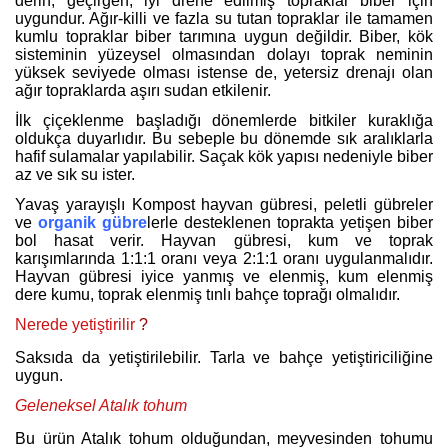
derin, geçirgen, iyi drene edilmiş topraklar biber için
uygundur. Ağır-killi ve fazla su tutan topraklar ile tamamen
kumlu topraklar biber tarımına uygun değildir. Biber, kök
sisteminin yüzeysel olmasından dolayı toprak neminin
yüksek seviyede olması istense de, yetersiz drenajı olan
ağır topraklarda aşırı sudan etkilenir.
İlk çiçeklenme başladığı dönemlerde bitkiler kuraklığa
oldukça duyarlıdır. Bu sebeple bu dönemde sık aralıklarla
hafif sulamalar yapılabilir. Saçak kök yapısı nedeniyle biber
az ve sık su ister.
Yavaş yarayışlı Kompost hayvan gübresi, peletli gübreler
ve
organik gübre
lerle desteklenen toprakta yetişen biber
bol hasat verir. Hayvan gübresi, kum ve toprak
karışımlarında 1:1:1 oranı veya 2:1:1 oranı uygulanmalıdır.
Hayvan gübresi iyice yanmış ve elenmiş, kum elenmiş
dere kumu, toprak elenmiş tınlı bahçe toprağı olmalıdır.
Nerede yetiştirilir
?
Saksıda da yetiştirilebilir. Tarla ve bahçe yetiştiriciliğine
uygun.
Geleneksel Atalık tohum
Bu ürün Atalık tohum olduğundan, meyvesinden tohumu