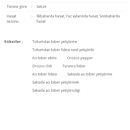
Türüne göre
:
Sebze
Hasat
:
İlkbaharda hasat, Yaz aylarında hasat, Sonbaharda
sezonu
hasat
Etiketler :
Tohumdan biber yetiştirme
Bu ürüne ilk yorumu siz yapın!
Tohumdan biber fidesi nasıl yetiştirilir
Acı biber ekimi
Orozco pepper
Orozco chili
Turuncu biber
Yorum Yaz
Acı biber fidesi
Saksıda acı biber yetiştirme
Saksıda acı biber yetiştirmek
Saksıda acı biber yetiştiriciliği