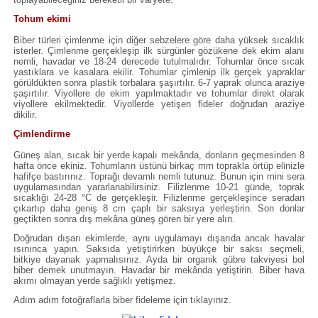
Tohum ekimi
Biber türleri çimlenme için diğer sebzelere göre daha yüksek sıcaklık
isterler. Çimlenme gerçekleşip ilk sürgünler gözükene dek ekim alanı
nemli, havadar ve 18-24 derecede tutulmalıdır. Tohumlar önce sıcak
yastıklara ve kasalara ekilir. Tohumlar çimlenip ilk gerçek yapraklar
görüldükten sonra plastik torbalara şaşırtılır. 6-7 yaprak olunca araziye
şaşırtılır. Viyollere de ekim yapılmaktadır ve tohumlar direkt olarak
viyollere ekilmektedir. Viyollerde yetişen fideler doğrudan araziye
dikilir.
Çimlendirme
Güneş alan, sıcak bir yerde kapalı mekânda, donların geçmesinden 8
hafta önce ekiniz. Tohumların üstünü birkaç mm toprakla örtüp elinizle
hafifçe bastırınız. Toprağı devamlı nemli tutunuz. Bunun için mini sera
uygulamasından yararlanabilirsiniz. Filizlenme 10-21 günde, toprak
sıcaklığı 24-28 °C de gerçekleşir. Filizlenme gerçekleşince seradan
çıkartıp daha geniş 8 cm çaplı bir saksıya yerleştirin. Son donlar
geçtikten sonra dış mekâna güneş gören bir yere alın.
Doğrudan dışarı ekimlerde, aynı uygulamayı dışarıda ancak havalar
ısınınca yapın. Saksıda yetiştirirken büyükçe bir saksı seçmeli,
bitkiye dayanak yapmalısınız. Ayda bir organik gübre takviyesi bol
biber demek unutmayın. Havadar bir mekânda yetiştirin. Biber hava
akımı olmayan yerde sağlıklı yetişmez.
Adım adım fotoğraflarla biber fideleme için tıklayınız.