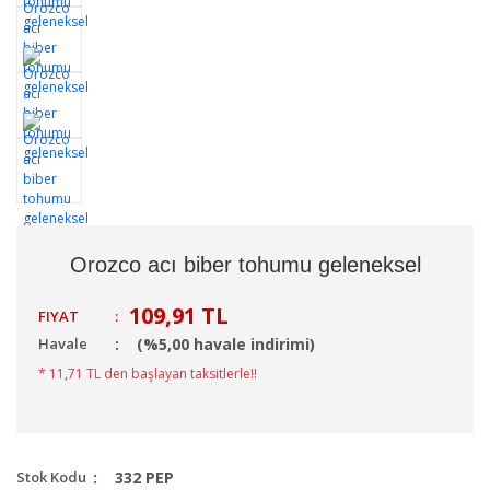
Orozco acı biber tohumu geleneksel
109,91 TL
FIYAT
:
Havale
(%5,00 havale indirimi)
* 11,71 TL den başlayan taksitlerle!!
Stok Kodu
332 PEP