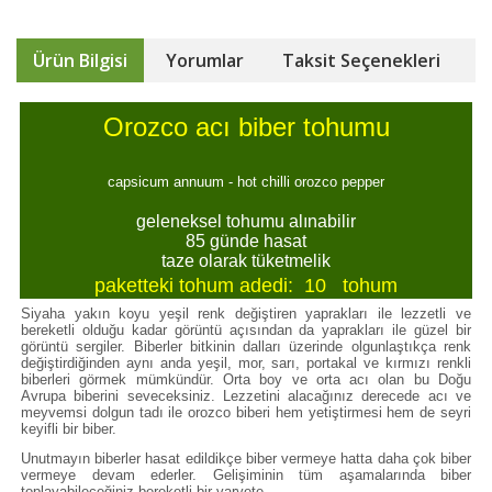
Ürün Bilgisi
Yorumlar
Taksit Seçenekleri
Orozco acı biber tohumu
capsicum annuum - hot chilli orozco pepper
geleneksel tohumu alınabilir
85 günde hasat
taze olarak tüketmelik
paketteki tohum adedi: 10 tohum
Siyaha yakın koyu yeşil renk değiştiren yaprakları ile lezzetli ve
bereketli olduğu kadar görüntü açısından da yaprakları ile güzel bir
görüntü sergiler. Biberler bitkinin dalları üzerinde olgunlaştıkça renk
değiştirdiğinden aynı anda yeşil, mor, sarı, portakal ve kırmızı renkli
biberleri görmek mümkündür. Orta boy ve orta acı olan bu Doğu
Avrupa biberini seveceksiniz. Lezzetini alacağınız derecede acı ve
meyvemsi dolgun tadı ile orozco biberi hem yetiştirmesi hem de seyri
keyifli bir biber.
Unutmayın biberler hasat edildikçe biber vermeye hatta daha çok biber
vermeye devam ederler. Gelişiminin tüm aşamalarında biber
toplayabileceğiniz bereketli bir varyete.