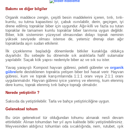
Bakımı ve diğer bilgiler
Organik maddece zengin, çeşitli besin maddelerini içeren, tınlı, tınlı-
kumlu, su tutma kapasitesi iyi, çabuk ısınılabilir, derin, geçirgen, iyi
drene edilmiş topraklar biber için uygundur. Ağır-killi ve fazla su tutan
topraklar ile tamamen kumlu topraklar biber tarımına uygun değildir.
Biber, kök sisteminin yüzeysel olmasından dolayı toprak neminin
yüksek seviyede olması istense de, yetersiz drenajı olan ağır
topraklarda aşırı sudan etkilenir.
İlk çiçeklenme başladığı dönemlerde bitkiler kuraklığa oldukça
duyarlıdır. Bu sebeple bu dönemde sık aralıklarla hafif sulamalar
yapılabilir. Saçak kök yapısı nedeniyle biber az ve sık su ister.
Yavaş yarayışlı Kompost hayvan gübresi, peletli gübreler ve
organik
gübre
lerle desteklenen toprakta yetişen biber bol hasat verir. Hayvan
gübresi, kum ve toprak karışımlarında 1:1:1 oranı veya 2:1:1 oranı
uygulanmalıdır. Hayvan gübresi iyice yanmış ve elenmiş, kum elenmiş
dere kumu, toprak elenmiş tınlı bahçe toprağı olmalıdır.
Nerede yetiştirilir ?
Saksıda da yetiştirilebilir. Tarla ve bahçe yetiştiriciliğine uygun.
Geleneksel tohum
Bu ürün geleneksel tür olduğundan tohumu alınarak nesli devam
ettirilebilir. Alınan tohumdan her yıl aynı kalitede bitki yetiştirebilirsiniz.
Meyvesinden aldığınız tohumları oda sıcaklığında, nem, rutubet, ışık