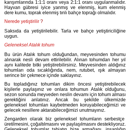
karışımlarında 1:1:1 oranı veya 2:1:1 oranı uygulanmalıdır.
Hayvan gübresi iyice yanmış ve elenmiş, kum elenmiş
dere kumu, toprak elenmiş tınlı bahçe toprağı olmalıdır.
Nerede yetiştirilir
?
Saksıda da yetiştirilebilir. Tarla ve bahçe yetiştiriciliğine
uygun.
Geleneksel Atalık tohum
Bu ürün Atalık tohum olduğundan, meyvesinden tohumu
alınarak nesli devam ettirilebilir. Alınan tohumdan her yıl
aynı kalitede bitki yetiştirebilirsiniz. Meyvesinden aldığınız
tohumları oda sıcaklığında, nem, rutubet, ışık almayan
serince bir çekmece içinde saklayınız.
Bu topladığınız tohumları dikim öncesi yetiştirebilecek
kişilerle paylaşınız ve onlara tohumun Atalık olduğunu,
sezon sonunda meyveden neslin devamı için tohum alması
gerektiğini anlatınız. Ancak bu şekilde ülkemizde
geleneksel tohumları kaybetmeden koruyabileceğimizi ve
gelecek nesillere aktarabileceğimizi unutmayınız.
Zengarden olarak biz geleneksel tohumların serbestçe
üretilmesini, çoğaltılmasını ve paylaşılmasını destekliyoruz.
Geleneksel tohumlar tabiatın bize armağanı, insanlığın