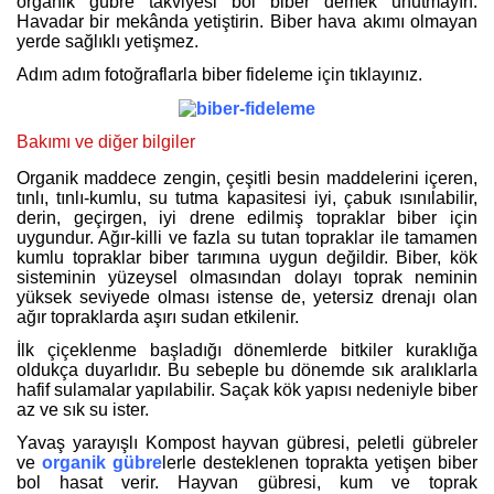
organik gübre takviyesi bol biber demek unutmayın.
Havadar bir mekânda yetiştirin. Biber hava akımı olmayan
yerde sağlıklı yetişmez.
Adım adım fotoğraflarla biber fideleme için tıklayınız.
Bakımı ve diğer bilgiler
Organik maddece zengin, çeşitli besin maddelerini içeren,
tınlı, tınlı-kumlu, su tutma kapasitesi iyi, çabuk ısınılabilir,
derin, geçirgen, iyi drene edilmiş topraklar biber için
uygundur. Ağır-killi ve fazla su tutan topraklar ile tamamen
kumlu topraklar biber tarımına uygun değildir. Biber, kök
sisteminin yüzeysel olmasından dolayı toprak neminin
yüksek seviyede olması istense de, yetersiz drenajı olan
ağır topraklarda aşırı sudan etkilenir.
İlk çiçeklenme başladığı dönemlerde bitkiler kuraklığa
oldukça duyarlıdır. Bu sebeple bu dönemde sık aralıklarla
hafif sulamalar yapılabilir. Saçak kök yapısı nedeniyle biber
az ve sık su ister.
Yavaş yarayışlı Kompost hayvan gübresi, peletli gübreler
ve
organik gübre
lerle desteklenen toprakta yetişen biber
bol hasat verir. Hayvan gübresi, kum ve toprak