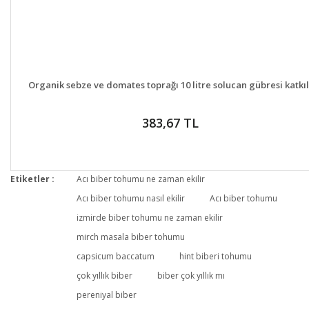
DETAYLAR
GELİNCE HABER VER
Organik sebze ve domates toprağı 10 litre solucan gübresi katkıl
383,67 TL
Etiketler :
Acı biber tohumu ne zaman ekilir
Acı biber tohumu nasıl ekilir
Acı biber tohumu
izmirde biber tohumu ne zaman ekilir
mirch masala biber tohumu
capsicum baccatum
hint biberi tohumu
çok yıllık biber
biber çok yıllık mı
pereniyal biber