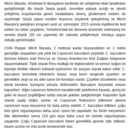
Mirch Masala, Hindistan'ın Bangalore kentinde bir yetiştirme ekibi tarafından
geliştirilmiştir. Bu klasik Jwala çeşidi, öncelikle yüksek acılığı ve stresli
yetiştirme koşullarında genel hastalıklara direnç göstermesi nedeni ile
seçilmiştir. Güçlü yapısı nesiller boyunca seçilerek iyileştirilmiş ve Mirch
Masala'yı geliştiren program yedi yıl sürmüştür. 2015 yılında İngiltere'de test
edilen bu biber çeşidinin, Yorkshire'daki bir deneme tesisinde ısıtılmamış bir
serada büyük (35 cm çapında) bir saksıda yetiştirmeye oldukça uygun
olduğu görülmüştür.
Chilli Pepper Mirch Masala, 2 metreye kadar boylanabilen ve 1 metre
genişliğe ulaşabilen çok yıllık bir Capsicum baccatum çeşididir. C. baccatum
türünün kökeni eski Peru’ya ve Güney Amerika’nın And Dağları bölgesine
dayanmaktadır. Tipik olarak Peru mutfağı ile ilişkilendirilir ve kırmızı soğan ile
kişnişle birlikte ülkenin baharat üçlüsünün bir parçası olarak kabul edilir. C.
baccatum türündeki biberlerin beyaz veya krem renginde çiçekleri ve
genellikle yeşil ya da altın sarısı bir korollası vardır. Çiçekler böceklerle veya
kendi kendine tozlaşma yoluyla döllenebilir. Baccatum türündeki meyve
kapsülleri, diğer capsicum türlerinin karakteristik şekillerine kıyasla, geniş bir
şekil ve boyut çeşitliliğine sahip olacak şekilde yetiştirilmiştir. Kapsüller tipik
olarak aşağı doğru sarkar ve Capsicum frutescens bitkisinin aksine
narenciye veya meyvemsi bir tada sahip olabilir. C. baccatum bitkileri, çoğu
türe göre olgunlaşması daha uzun süren bir yapıdadır; bu türde meyvelerin
fide dikiminden sonra 120 gün veya daha uzun bir sürede olgunlaşması
yaygındır. Çoğu Capsicum baccatum biberi genellikle gevrek, tatlı, bitkisel,
bazen acımsı ve orta acılık seviyesinde olur.