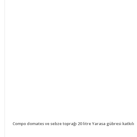
DETAYLAR
GELİNCE HABER VER
Compo domates ve sebze toprağı 20 litre Yarasa gübresi katkılı