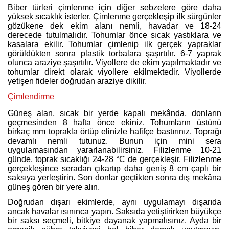
Biber türleri çimlenme için diğer sebzelere göre daha
yüksek sıcaklık isterler. Çimlenme gerçekleşip ilk sürgünler
gözükene dek ekim alanı nemli, havadar ve 18-24
derecede tutulmalıdır. Tohumlar önce sıcak yastıklara ve
kasalara ekilir. Tohumlar çimlenip ilk gerçek yapraklar
görüldükten sonra plastik torbalara şaşırtılır. 6-7 yaprak
olunca araziye şaşırtılır. Viyollere de ekim yapılmaktadır ve
tohumlar direkt olarak viyollere ekilmektedir. Viyollerde
yetişen fideler doğrudan araziye dikilir.
Çimlendirme
Güneş alan, sıcak bir yerde kapalı mekânda, donların
geçmesinden 8 hafta önce ekiniz. Tohumların üstünü
birkaç mm toprakla örtüp elinizle hafifçe bastırınız. Toprağı
devamlı nemli tutunuz. Bunun için mini sera
uygulamasından yararlanabilirsiniz. Filizlenme 10-21
günde, toprak sıcaklığı 24-28 °C de gerçekleşir. Filizlenme
gerçekleşince seradan çıkartıp daha geniş 8 cm çaplı bir
saksıya yerleştirin. Son donlar geçtikten sonra dış mekâna
güneş gören bir yere alın.
Doğrudan dışarı ekimlerde, aynı uygulamayı dışarıda
ancak havalar ısınınca yapın. Saksıda yetiştirirken büyükçe
bir saksı seçmeli, bitkiye dayanak yapmalısınız. Ayda bir