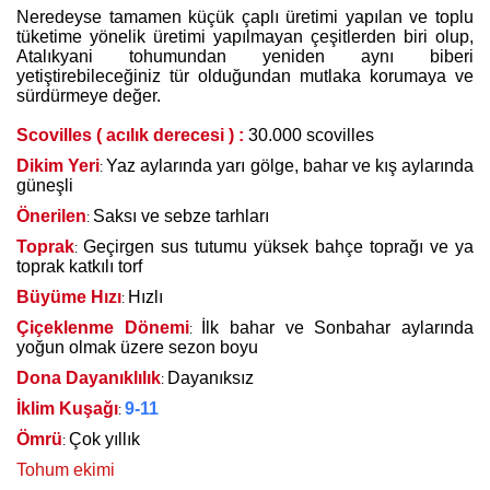
Neredeyse tamamen küçük çaplı üretimi yapılan ve toplu
tüketime yönelik üretimi yapılmayan çeşitlerden biri olup,
Atalıkyani tohumundan yeniden aynı biberi
yetiştirebileceğiniz tür olduğundan mutlaka korumaya ve
sürdürmeye değer.
Scovilles ( acılık derecesi ) :
30.000 scovilles
Dikim Yeri
Yaz aylarında yarı gölge, bahar ve kış aylarında
:
güneşli
Önerilen
Saksı ve sebze tarhları
:
Toprak
Geçirgen sus tutumu yüksek bahçe toprağı ve ya
:
toprak katkılı torf
Büyüme Hızı
Hızlı
:
Çiçeklenme Dönemi
İlk bahar ve Sonbahar aylarında
:
yoğun olmak üzere sezon boyu
Dona Dayanıklılık
Dayanıksız
:
İklim Kuşağı
9-11
:
Ömrü
Çok yıllık
:
Tohum ekimi