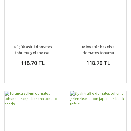
Düşük asitli domates
Minyatür bezelye
tohumu geleneksel
domates tohumu
geleneksel sweet pea
118,70 TL
118,70 TL
currant tomato