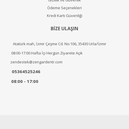
Gizlilik ve Güvenlik
Ödeme Seçenekleri
Kredi Kartı Güvenliği
BİZE ULAŞIN
Atatürk mah, İzmir Çeşme Cd. No:106, 35430 Urla/İzmir
08:00-17:00 Hafta İçi Hergün Ziyarete Açık
zendestek@zengardentr.com
05364525246
08:00 - 17:00