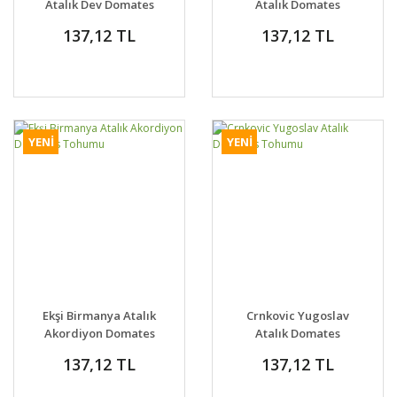
Atalık Dev Domates
Atalık Domates
Tohumu
Tohumu Arkansas
137,12 TL
137,12 TL
Marvel Tomato
YENİ
YENİ
Ekşi Birmanya Atalık
Crnkovic Yugoslav
Akordiyon Domates
Atalık Domates
Tohumu
Tohumu
137,12 TL
137,12 TL