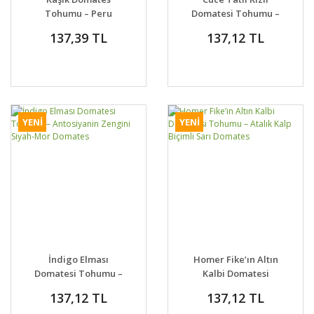
Tohumu – Peru
Domatesi Tohumu –
Kökenli Minik, Tatlı ve
Aromatik ve Kompakt
137,39 TL
137,12 TL
Canlı Aromalı
Dwarf Tomato Project
Domates
YENİ
YENİ
İndigo Elması
Homer Fike’ın Altın
Domatesi Tohumu –
Kalbi Domatesi
Antosiyanin Zengini
Tohumu – Atalık Kalp
137,12 TL
137,12 TL
Siyah-Mor Domates
Biçimli Sarı Domates