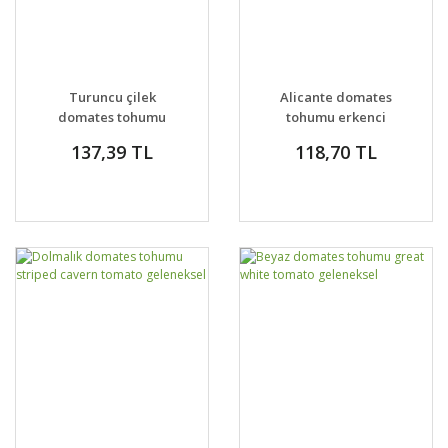
Turuncu çilek
Alicante domates
domates tohumu
tohumu erkenci
german strawberry
geleneksel
137,39 TL
118,70 TL
tomato