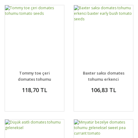
Tommy toe çeri
Baxter saksı domates
domates tohumu
tohumu erkenci
tomato seeds
baxter early bush
118,70 TL
106,83 TL
tomato seeds