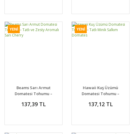
YENİ
YENİ
Beams Sarı Armut
Hawaii Kuş Üzümü
Domatesi Tohumu –
Domatesi Tohumu –
Tatlı ve Zesty Aromalı
Tatlı Minik Salkım
137,39 TL
137,12 TL
Sarı Cherry
Domates