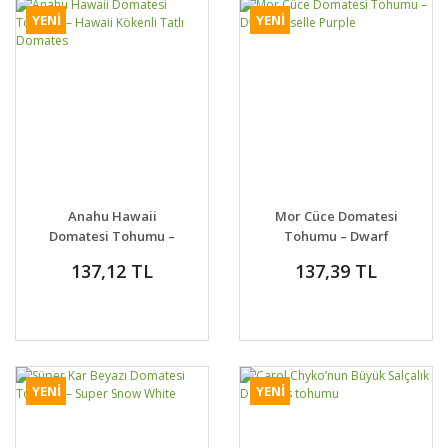
YENİ
YENİ
Anahu Hawaii
Mor Cüce Domatesi
Domatesi Tohumu –
Tohumu – Dwarf
Hawaii Kökenli Tatlı
roselle Purple
137,12 TL
137,39 TL
Domates
YENİ
YENİ