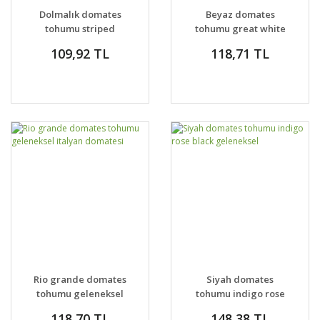
Dolmalık domates
Beyaz domates
tohumu striped
tohumu great white
cavern tomato
tomato geleneksel
109,92 TL
118,71 TL
geleneksel
Rio grande domates
Siyah domates
tohumu geleneksel
tohumu indigo rose
italyan domatesi
black geleneksel
118,70 TL
148,38 TL