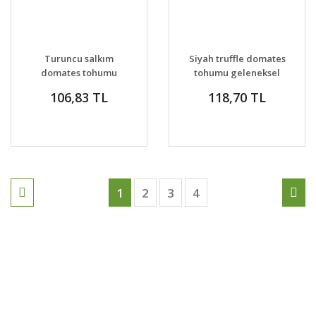
Turuncu salkım
Siyah truffle domates
domates tohumu
tohumu geleneksel
orange banana
Japon japanese black
106,83 TL
118,70 TL
tomato seeds
trifele
1
2
3
4