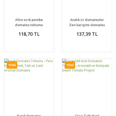
Altın sırık pembe
Atalık iri domatesler
domates tohumu
Zen karışımı domates
Atalık Vintage Wine
tohumu
118,70 TL
137,39 TL
tomato
YENİ
YENİ
Kaşık Domates
Cüce Tatlı Kızıl