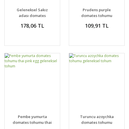
Geleneksel Sakız
Prudens purple
adası domates
domates tohumu
tohumu chios tomato
söğüşlük
178,06 TL
109,91 TL
Pembe yumurta
Turuncu azoychka
domates tohumu thai
domates tohumu
pink egg geleneksel
geleneksel tohum