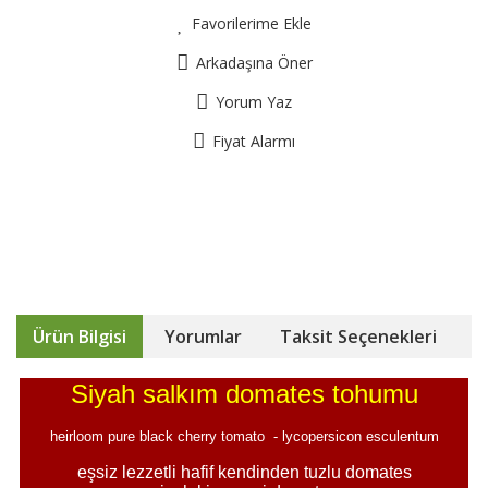
Favorilerime Ekle
Arkadaşına Öner
Yorum Yaz
Fiyat Alarmı
Ürün Bilgisi
Yorumlar
Taksit Seçenekleri
Siyah salkım domates tohumu
heirloom pure black cherry tomato - lycopersicon esculentum
eşsiz lezzetli hafif kendinden tuzlu domates