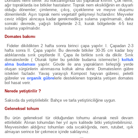
Domates nemi sever. Su noksanlığında üst yapraklar kıvrılır. Çok nemli,
ağır topraklarda ise bitkiler hastalanır. Toprak nem eksikliğinin en duyarlı
olduğu dönemler; çimlenme, çıkış, çiçeklenme ve meyve oluşumu
dönemleridir. Aşırı toprak nemi vegetatif gelişmeyi hızlandırır. Meyveler
ceviz iriliğini alıncaya kadar gerekmedikçe sulama yapılmamalı, daha
sonraki devrede, yağışlı bölgelerde 2-3, kurak bölgelerde 4-5 kez
sulama yapılmalıdır.
Domates bakımı
Fideler dikildikten 2 hafta sonra birinci çapa yapılır. I. Çapadan 2-3
hafta sonra II. Çapa yapılır. Bu devrede bitkiler 30-35 cm kadar boy
aldıklarında sırık çeşitlerde II. Çapa ile birlikte sırık da dikilir. Sırık
domateslerde ( Oturak tipler bu şekilde budama istemezler.)
koltuk
alma budaması
yapılır. Gövde ile ana yaprakların birleştiği yerde
oluşan sürgünlerin alınmasına koltuk alma denir. Domateslerin gübre
istekleri fazladır. Yavaş yarayışlı Kompost hayvan gübresi, peletli
gübreler ve
organik gübre
lerle desteklenen toprakta yetişen domates
bol hasat verir.
Nerede yetiştirilir ?
Saksıda da yetiştirilebilir. Bahçe ve tarla yetiştiriciliğine uygun.
Geleneksel tohum
Bu ürün geleneksel tür olduğundan tohumu alınarak nesli devam
ettirilebilir. Alınan tohumdan her yıl aynı kalitede bitki yetiştirebilirsiniz.
Meyvesinden aldığınız tohumları oda sıcaklığında, nem, rutubet, ışık
almayan serince bir çekmece içinde saklayınız.