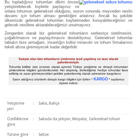
Bu topladığınız tohumları dikim öncesi
yetiştirebilecek kişilerle paylaşınız ve
onlara tohumun geleneksel olduğunu, sezon sonunda meyveden neslin
devamı için tohum alması gerektiğini anlatınız. Ancak bu şekilde
ülkemizde geleneksel tohumları kaybetmeden koruyabileceğimizi ve
gelecek nesillere aktarabileceğimizi unutmayınız.
Zengarden olarak biz geleneksel tohumların serbestçe üretilmesini,
çoğaltılmasını ve paylaşılmasını destekliyoruz. Geleneksel tohumlar
tabiatın bize armağanı, insanlığın kültür mirasıdır ve tohum firmalarının
tekeli altına giremeyecek kadar değerlidir.
Satışta olan tüm tohumların çimlenme testi yapılmış ve taze olarak
paketlenmiştir.
Tohumla birlikte size ücretsiz olarak ayrıntılı Türkçe yetiştirme ve detaylı tohumdan
çimlendirme bilgileri gönderilecektir. Her alışveriş, derlediğimiz hediye tohumlar ilave
edilmiş ve zarar görmeyecekleri şekilde paketlenmiş olarak adresinize kargolanır.
KARGO
Satın aldığınız ürünlerin detaylı kargo bilgileri için lütfen *
* sayfamızı
ziyaret ediniz.
Yetiştirme
:
Saksı, Bahçe
yeri
Özelliklerine
:
Saksıda da yetişen, Minyatür, Geleneksel tohum
göre
Türüne göre
:
Sebze