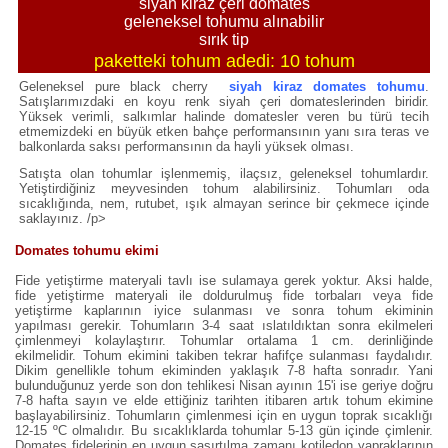
siyah kiraz çeri domates
geleneksel tohumu alınabilir
sırık tip
paketteki tohum adedi: 10 tohum
Geleneksel pure black cherry
siyah kiraz domates tohumu
.
Satışlarımızdaki en koyu renk siyah çeri domateslerinden biridir.
Yüksek verimli, salkımlar halinde domatesler veren bu türü tecih
etmemizdeki en büyük etken bahçe performansının yanı sıra teras ve
balkonlarda saksı performansının da hayli yüksek olması.
Satışta olan tohumlar işlenmemiş, ilaçsız, geleneksel tohumlardır.
Yetiştirdiğiniz meyvesinden tohum alabilirsiniz. Tohumları oda
sıcaklığında, nem, rutubet, ışık almayan serince bir çekmece içinde
saklayınız. /p>
Domates tohumu ekimi
Fide yetiştirme materyali tavlı ise sulamaya gerek yoktur. Aksi halde,
fide yetiştirme materyali ile doldurulmuş fide torbaları veya fide
yetiştirme kaplarının iyice sulanması ve sonra tohum ekiminin
yapılması gerekir. Tohumların 3-4 saat ıslatıldıktan sonra ekilmeleri
çimlenmeyi kolaylaştırır. Tohumlar ortalama 1 cm. derinliğinde
ekilmelidir. Tohum ekimini takiben tekrar hafifçe sulanması faydalıdır.
Dikim genellikle tohum ekiminden yaklaşık 7-8 hafta sonradır. Yani
bulunduğunuz yerde son don tehlikesi Nisan ayının 15'i ise geriye doğru
7-8 hafta sayın ve elde ettiğiniz tarihten itibaren artık tohum ekimine
başlayabilirsiniz. Tohumların çimlenmesi için en uygun toprak sıcaklığı
12-15 ºC olmalıdır. Bu sıcaklıklarda tohumlar 5-13 gün içinde çimlenir.
Domates fidelerinin en uygun şaşırtılma zamanı kotiledon yapraklarının