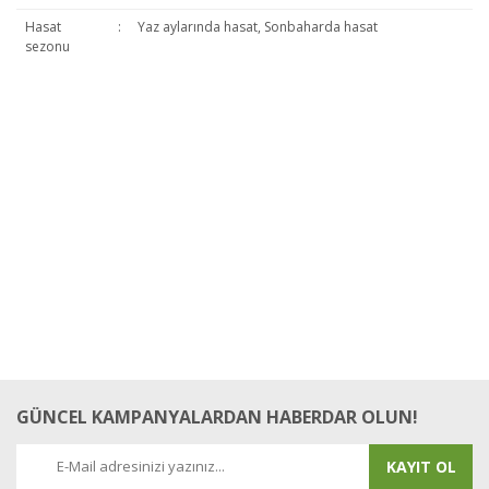
Hasat
:
Yaz aylarında hasat, Sonbaharda hasat
sezonu
Bu ürüne ilk yorumu siz yapın!
Yorum Yaz
GÜNCEL KAMPANYALARDAN HABERDAR OLUN!
KAYIT OL