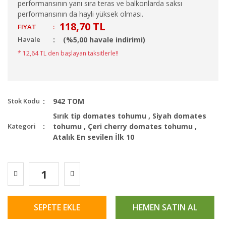
performansının yanı sıra teras ve balkonlarda saksı
performansının da hayli yüksek olması.
118,70 TL
FIYAT
:
Havale
(%5,00 havale indirimi)
* 12,64 TL den başlayan taksitlerle!!
Stok Kodu
942 TOM
Sırık tip domates tohumu
,
Siyah domates
Kategori
tohumu
,
Çeri cherry domates tohumu
,
Atalık En sevilen İlk 10
SEPETE EKLE
HEMEN SATIN AL