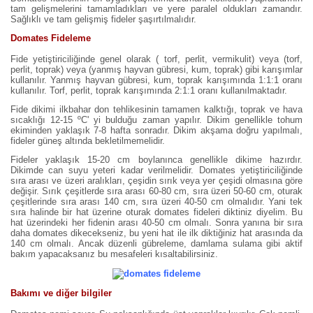
tam gelişmelerini tamamladıkları ve yere paralel oldukları zamandır.
Sağlıklı ve tam gelişmiş fideler şaşırtılmalıdır.
Domates Fideleme
Fide yetiştiriciliğinde genel olarak ( torf, perlit, vermikulit) veya (torf,
perlit, toprak) veya (yanmış hayvan gübresi, kum, toprak) gibi karışımlar
kullanılır. Yanmış hayvan gübresi, kum, toprak karışımında 1:1:1 oranı
kullanılır. Torf, perlit, toprak karışımında 2:1:1 oranı kullanılmaktadır.
Fide dikimi ilkbahar don tehlikesinin tamamen kalktığı, toprak ve hava
sıcaklığı 12-15 ºC' yi bulduğu zaman yapılır. Dikim genellikle tohum
ekiminden yaklaşık 7-8 hafta sonradır. Dikim akşama doğru yapılmalı,
fideler güneş altında bekletilmemelidir.
Fideler yaklaşık 15-20 cm boylanınca genellikle dikime hazırdır.
Dikimde can suyu yeteri kadar verilmelidir. Domates yetiştiriciliğinde
sıra arası ve üzeri aralıkları, çeşidin sırık veya yer çeşidi olmasına göre
değişir. Sırık çeşitlerde sıra arası 60-80 cm, sıra üzeri 50-60 cm, oturak
çeşitlerinde sıra arası 140 cm, sıra üzeri 40-50 cm olmalıdır. Yani tek
sıra halinde bir hat üzerine oturak domates fideleri diktiniz diyelim. Bu
hat üzerindeki her fidenin arası 40-50 cm olmalı. Sonra yanına bir sıra
daha domates dikecekseniz, bu yeni hat ile ilk diktiğiniz hat arasında da
140 cm olmalı. Ancak düzenli gübreleme, damlama sulama gibi aktif
bakım yapacaksanız bu mesafeleri kısaltabilirsiniz.
Bakımı ve diğer bilgiler