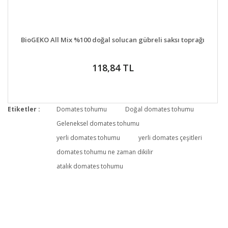
DETAYLAR
GELİNCE HABER VER
BioGEKO All Mix %100 doğal solucan gübreli saksı toprağı
118,84 TL
Etiketler :
Domates tohumu
Doğal domates tohumu
Geleneksel domates tohumu
yerli domates tohumu
yerli domates çeşitleri
domates tohumu ne zaman dikilir
atalık domates tohumu