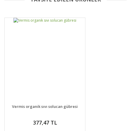
Bu ürüne ilk yorumu siz yapın!
Yorum Yaz
DETAYLAR
SEPETE EKLE
Vermis organik sıvı solucan gübresi
377,47 TL