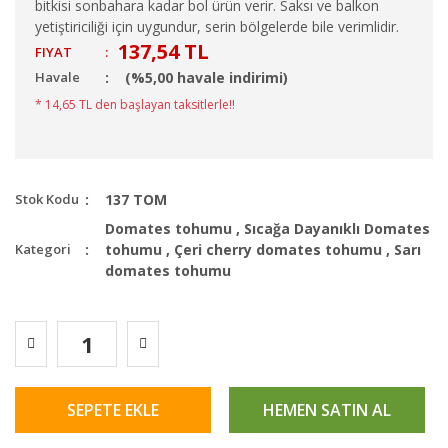
bitkisi sonbahara kadar bol ürün verir. Saksı ve balkon
yetiştiriciliği için uygundur, serin bölgelerde bile verimlidir.
137,54 TL
FIYAT
:
Havale
(%5,00 havale indirimi)
* 14,65 TL den başlayan taksitlerle!!
Stok Kodu
137 TOM
Domates tohumu
,
Sıcağa Dayanıklı Domates
Kategori
tohumu
,
Çeri cherry domates tohumu
,
Sarı
domates tohumu
SEPETE EKLE
HEMEN SATIN AL