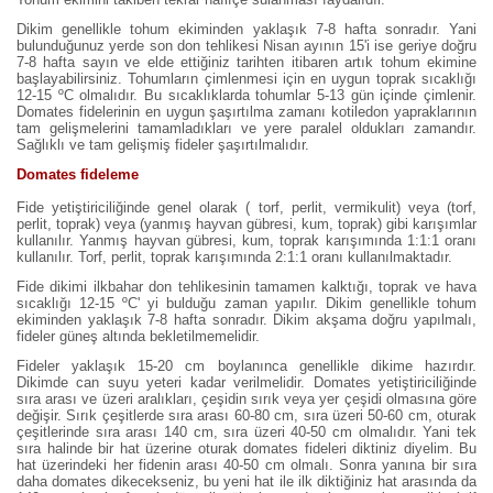
Dikim genellikle tohum ekiminden yaklaşık 7-8 hafta sonradır. Yani
bulunduğunuz yerde son don tehlikesi Nisan ayının 15'i ise geriye doğru
7-8 hafta sayın ve elde ettiğiniz tarihten itibaren artık tohum ekimine
başlayabilirsiniz. Tohumların çimlenmesi için en uygun toprak sıcaklığı
12-15 ºC olmalıdır. Bu sıcaklıklarda tohumlar 5-13 gün içinde çimlenir.
Domates fidelerinin en uygun şaşırtılma zamanı kotiledon yapraklarının
tam gelişmelerini tamamladıkları ve yere paralel oldukları zamandır.
Sağlıklı ve tam gelişmiş fideler şaşırtılmalıdır.
Domates fideleme
Fide yetiştiriciliğinde genel olarak ( torf, perlit, vermikulit) veya (torf,
perlit, toprak) veya (yanmış hayvan gübresi, kum, toprak) gibi karışımlar
kullanılır. Yanmış hayvan gübresi, kum, toprak karışımında 1:1:1 oranı
kullanılır. Torf, perlit, toprak karışımında 2:1:1 oranı kullanılmaktadır.
Fide dikimi ilkbahar don tehlikesinin tamamen kalktığı, toprak ve hava
sıcaklığı 12-15 ºC' yi bulduğu zaman yapılır. Dikim genellikle tohum
ekiminden yaklaşık 7-8 hafta sonradır. Dikim akşama doğru yapılmalı,
fideler güneş altında bekletilmemelidir.
Fideler yaklaşık 15-20 cm boylanınca genellikle dikime hazırdır.
Dikimde can suyu yeteri kadar verilmelidir. Domates yetiştiriciliğinde
sıra arası ve üzeri aralıkları, çeşidin sırık veya yer çeşidi olmasına göre
değişir. Sırık çeşitlerde sıra arası 60-80 cm, sıra üzeri 50-60 cm, oturak
çeşitlerinde sıra arası 140 cm, sıra üzeri 40-50 cm olmalıdır. Yani tek
sıra halinde bir hat üzerine oturak domates fideleri diktiniz diyelim. Bu
hat üzerindeki her fidenin arası 40-50 cm olmalı. Sonra yanına bir sıra
daha domates dikecekseniz, bu yeni hat ile ilk diktiğiniz hat arasında da