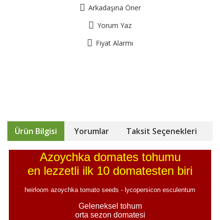
Arkadaşına Öner
Yorum Yaz
Fiyat Alarmı
Ürün Bilgisi
Yorumlar
Taksit Seçenekleri
Azoychka domates tohumu
en lezzetli ilk 10 domatesten biri
heirloom azoychka tomato seeds - lycopersicon esculentum
Geleneksel tohum
orta sezon domatesi