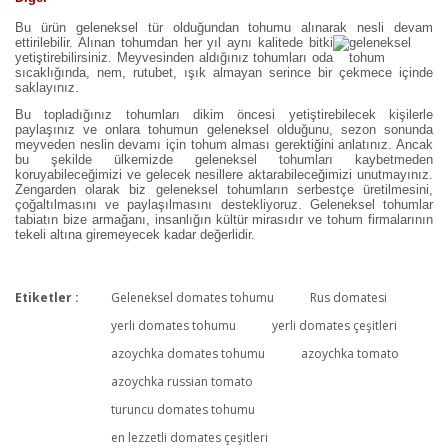
Bu ürün geleneksel tür olduğundan tohumu alınarak nesli devam
ettirilebilir. Alınan tohumdan her yıl aynı kalite
de bitki
yetiştirebilirsiniz. Meyvesinden aldığınız tohumları oda
sıcaklığında, nem, rutubet, ışık almayan serince bir çekmece içinde
saklayınız.
Bu topladığınız tohumları dikim öncesi yetiştirebilecek kişilerle
paylaşınız ve onlara tohumun geleneksel olduğunu, sezon sonunda
meyveden neslin devamı için tohum alması gerektiğini anlatınız. Ancak
bu şekilde ülkemizde geleneksel tohumları kaybetmeden
koruyabileceğimizi ve gelecek nesillere aktarabileceğimizi unutmayınız.
Zengarden olarak biz geleneksel tohumların serbestçe üretilmesini,
çoğaltılmasını ve paylaşılmasını destekliyoruz. Geleneksel tohumlar
tabiatın bize armağanı, insanlığın kültür mirasıdır ve tohum firmalarının
tekeli altına giremeyecek kadar değerlidir.
Etiketler :
Geleneksel domates tohumu
Rus domatesi
Bu ürüne ilk yorumu siz yapın!
yerli domates tohumu
yerli domates çeşitleri
azoychka domates tohumu
azoychka tomato
azoychka russian tomato
Yorum Yaz
turuncu domates tohumu
en lezzetli domates çeşitleri