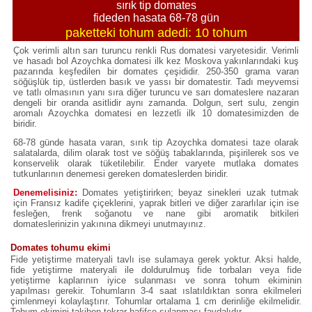
sırık tip domates
fideden hasata 68-78 gün
paketteki tohum adedi: 10 tohum
Çok verimli altın sarı turuncu renkli Rus domatesi varyetesidir. Verimli
ve hasadı bol Azoychka domatesi ilk kez Moskova yakınlarındaki kuş
pazarında keşfedilen bir domates çeşididir. 250-350 grama varan
söğüşlük tip, üstlerden basık ve yassı bir domatestir. Tadı meyvemsi
ve tatlı olmasının yanı sıra diğer turuncu ve sarı domateslere nazaran
dengeli bir oranda asitlidir aynı zamanda. Dolgun, sert sulu, zengin
aromalı Azoychka domatesi en lezzetli ilk 10 domatesimizden de
biridir.
68-78 günde hasata varan, sırık tip Azoychka domatesi taze olarak
salatalarda, dilim olarak tost ve söğüş tabaklarında, pişirilerek sos ve
konservelik olarak tüketilebilir. Ender varyete mutlaka domates
tutkunlarının denemesi gereken domateslerden biridir.
Denemelisiniz:
Domates yetiştirirken; beyaz sinekleri uzak tutmak
için Fransız kadife
çiçeklerini, yaprak bitleri ve diğer zararlılar için ise
fesleğen, frenk soğanotu
ve nane
gibi aromatik bitkileri
domateslerinizin yakınına dikmeyi unutmayınız.
Domates tohumu ekimi
Fide yetiştirme materyali tavlı ise sulamaya gerek yoktur. Aksi halde,
fide yetiştirme materyali ile doldurulmuş fide torbaları veya fide
yetiştirme kaplarının iyice sulanması ve sonra tohum ekiminin
yapılması gerekir. Tohumların 3-4 saat ıslatıldıktan sonra ekilmeleri
çimlenmeyi kolaylaştırır. Tohumlar ortalama 1 cm derinliğe ekilmelidir.
Tohum ekimini takiben tekrar hafifçe sulanması faydalıdır.