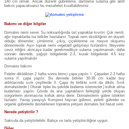
140 cm olmalı. Ancak düzenli gübreleme, damlama sulama gibi aktif
bakım yapacaksanız bu mesafeleri kısaltabilirsiniz.
Bakımı ve diğer bilgiler
Domates nemi sever. Su noksanlığında üst yapraklar kıvrılır. Çok nemli,
ağır topraklarda ise bitkiler hastalanır. Toprak nem eksikliğinin en duyarlı
olduğu dönemler; çimlenme, çıkış, çiçeklenme ve meyve oluşumu
dönemleridir. Aşırı toprak nemi vegetatif gelişmeyi hızlandırır. Meyveler
ceviz iriliğini alıncaya kadar gerekmedikçe sulama yapılmamalı, daha
sonraki devrede, yağışlı bölgelerde 2-3, kurak bölgelerde 4-5 kez
sulama yapılmalıdır.
Domates bakımı
Fideler dikildikten 2 hafta sonra birinci çapa yapılır. I. Çapadan 2-3 hafta
sonra II. çapa yapılır. Bu devrede bitkiler 30-35 cm kadar boy
aldıklarında sırık çeşitlerde II. Çapa ile birlikte sırık da dikilir. Sırık
domateslerde ( Oturak tipler bu şekilde budama istemezler.) koltuk alma
budaması yapılır. Gövde ile ana yaprakların birleştiği yerde oluşan
sürgünlerin alınmasına koltuk alma denir. Domateslerin gübre istekleri
fazladır. Yavaş yarayışlı Kompost hayvan gübresi, peletli gübreler ve
organik gübrelerle desteklenen toprakta yetişen domates bol hasat verir.
Nerede yetiştirilir ?
Saksıda da yetiştirilebilir. Bahçe ve tarla yetiştiriciliğine uygun.
Diğer