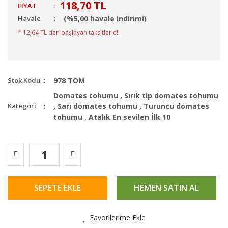
118,70 TL
FIYAT
:
Havale
(%5,00 havale indirimi)
* 12,64 TL den başlayan taksitlerle!!
Stok Kodu
978 TOM
Domates tohumu
,
Sırık tip domates tohumu
Kategori
,
Sarı domates tohumu
,
Turuncu domates
tohumu
,
Atalık En sevilen İlk 10
SEPETE EKLE
HEMEN SATIN AL
Favorilerime Ekle