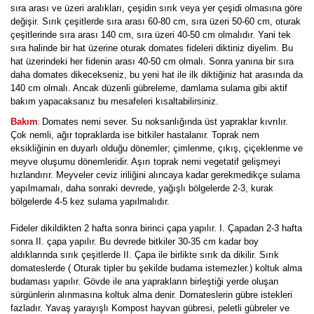
sıra arası ve üzeri aralıkları, çeşidin sırık veya yer çeşidi olmasına göre
değişir. Sırık çeşitlerde sıra arası 60-80 cm, sıra üzeri 50-60 cm, oturak
çeşitlerinde sıra arası 140 cm, sıra üzeri 40-50 cm olmalıdır. Yani tek
sıra halinde bir hat üzerine oturak domates fideleri diktiniz diyelim. Bu
hat üzerindeki her fidenin arası 40-50 cm olmalı. Sonra yanına bir sıra
daha domates dikecekseniz, bu yeni hat ile ilk diktiğiniz hat arasında da
140 cm olmalı. Ancak düzenli gübreleme, damlama sulama gibi aktif
bakım yapacaksanız bu mesafeleri kısaltabilirsiniz.
:
Bakım
Domates nemi sever. Su noksanlığında üst yapraklar kıvrılır.
Çok nemli, ağır topraklarda ise bitkiler hastalanır. Toprak nem
eksikliğinin en duyarlı olduğu dönemler; çimlenme, çıkış, çiçeklenme ve
meyve oluşumu dönemleridir. Aşırı toprak nemi vegetatif gelişmeyi
hızlandırır. Meyveler ceviz iriliğini alıncaya kadar gerekmedikçe sulama
yapılmamalı, daha sonraki devrede, yağışlı bölgelerde 2-3, kurak
bölgelerde 4-5 kez sulama yapılmalıdır.
Fideler dikildikten 2 hafta sonra birinci çapa yapılır. I. Çapadan 2-3 hafta
sonra II. çapa yapılır. Bu devrede bitkiler 30-35 cm kadar boy
aldıklarında sırık çeşitlerde II. Çapa ile birlikte sırık da dikilir. Sırık
domateslerde ( Oturak tipler bu şekilde budama istemezler.) koltuk alma
budaması yapılır. Gövde ile ana yaprakların birleştiği yerde oluşan
sürgünlerin alınmasına koltuk alma denir. Domateslerin gübre istekleri
fazladır. Yavaş yarayışlı Kompost hayvan gübresi, peletli gübreler ve