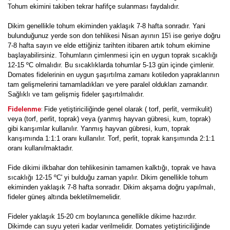
Tohum ekimini takiben tekrar hafifçe sulanması faydalıdır.
Dikim genellikle tohum ekiminden yaklaşık 7-8 hafta sonradır. Yani
bulunduğunuz yerde son don tehlikesi Nisan ayının 15'i ise geriye doğru
7-8 hafta sayın ve elde ettiğiniz tarihten itibaren artık tohum ekimine
başlayabilirsiniz. Tohumların çimlenmesi için en uygun toprak sıcaklığı
12-15 ºC olmalıdır. Bu sıcaklıklarda tohumlar 5-13 gün içinde çimlenir.
Domates fidelerinin en uygun şaşırtılma zamanı kotiledon yapraklarının
tam gelişmelerini tamamladıkları ve yere paralel oldukları zamandır.
Sağlıklı ve tam gelişmiş fideler şaşırtılmalıdır.
:
Fidelenme
Fide yetiştiriciliğinde genel olarak ( torf, perlit, vermikulit)
veya (torf, perlit, toprak) veya (yanmış hayvan gübresi, kum, toprak)
gibi karışımlar kullanılır. Yanmış hayvan gübresi, kum, toprak
karışımında 1:1:1 oranı kullanılır. Torf, perlit, toprak karışımında 2:1:1
oranı kullanılmaktadır.
Fide dikimi ilkbahar don tehlikesinin tamamen kalktığı, toprak ve hava
sıcaklığı 12-15 ºC' yi bulduğu zaman yapılır. Dikim genellikle tohum
ekiminden yaklaşık 7-8 hafta sonradır. Dikim akşama doğru yapılmalı,
fideler güneş altında bekletilmemelidir.
Fideler yaklaşık 15-20 cm boylanınca genellikle dikime hazırdır.
Dikimde can suyu yeteri kadar verilmelidir. Domates yetiştiriciliğinde