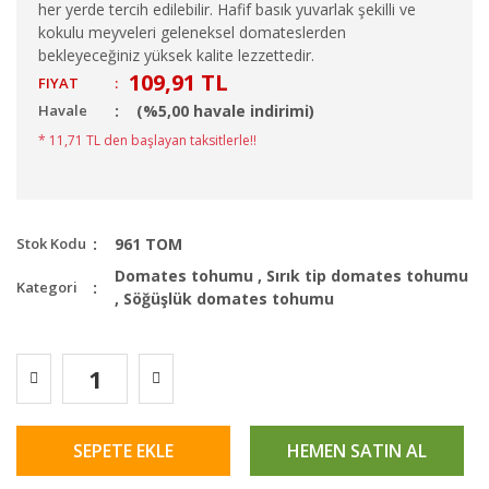
her yerde tercih edilebilir. Hafif basık yuvarlak şekilli ve
kokulu meyveleri geleneksel domateslerden
bekleyeceğiniz yüksek kalite lezzettedir.
109,91 TL
FIYAT
:
Havale
(%5,00 havale indirimi)
* 11,71 TL den başlayan taksitlerle!!
Stok Kodu
961 TOM
Domates tohumu
,
Sırık tip domates tohumu
Kategori
,
Söğüşlük domates tohumu
SEPETE EKLE
HEMEN SATIN AL