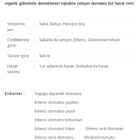
organik gübrelerle desteklenen toprakta yetişen domates bol hasat verir.
Yetiştirme
:
Saksı, Bahçe, Pencere önü
yeri
Özelliklerine
:
Saksıda da yetişen, Erkenci, Geleneksel tohum
göre
Türüne göre
:
Sebze
Hasat
:
Yaz aylarında hasat, Sonbaharda hasat
sezonu
Etiketler :
Soğuğa dayanıklı domates
Bu ürüne ilk yorumu siz yapın!
Erkenci domates çeşitleri
Erkenci domates çeşidi
Erkenci domates tohumları
Yorum Yaz
Erkenci domates fidesi
Erkenci sırık domates
Erkenci tarla domates
Moskvich tomato