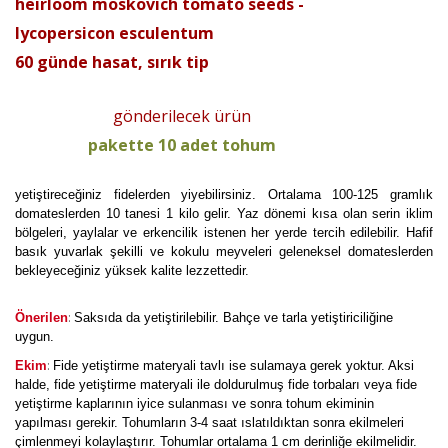
heirloom moskovich tomato seeds -
lycopersicon esculentum
60 günde hasat, sırık tip
gönderilecek ürün
pakette 10 adet tohum
yetiştireceğiniz fidelerden yiyebilirsiniz. Ortalama 100-125 gramlık
domateslerden 10 tanesi 1 kilo gelir. Yaz dönemi kısa olan serin iklim
bölgeleri, yaylalar ve erkencilik istenen her yerde tercih edilebilir. Hafif
basık yuvarlak şekilli ve kokulu meyveleri geleneksel domateslerden
bekleyeceğiniz yüksek kalite lezzettedir.
:
Önerilen
Saksıda da yetiştirilebilir. Bahçe ve tarla yetiştiriciliğine
uygun.
:
Ekim
Fide yetiştirme materyali tavlı ise sulamaya gerek yoktur. Aksi
halde, fide yetiştirme materyali ile doldurulmuş fide torbaları veya fide
yetiştirme kaplarının iyice sulanması ve sonra tohum ekiminin
yapılması gerekir. Tohumların 3-4 saat ıslatıldıktan sonra ekilmeleri
çimlenmeyi kolaylaştırır. Tohumlar ortalama 1 cm derinliğe ekilmelidir.