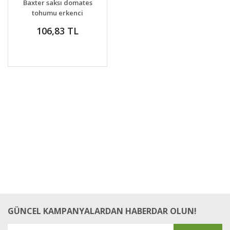
Baxter saksı domates
tohumu erkenci
baxter early bush
106,83 TL
tomato seeds
GÜNCEL KAMPANYALARDAN HABERDAR OLUN!