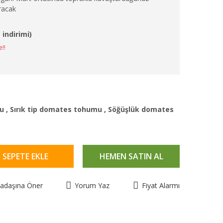
uracak
 indirimi)
e!!
u
,
Sırık tip domates tohumu
,
Söğüşlük domates
SEPETE EKLE
HEMEN SATIN AL
kadaşına Öner
Yorum Yaz
Fiyat Alarmı