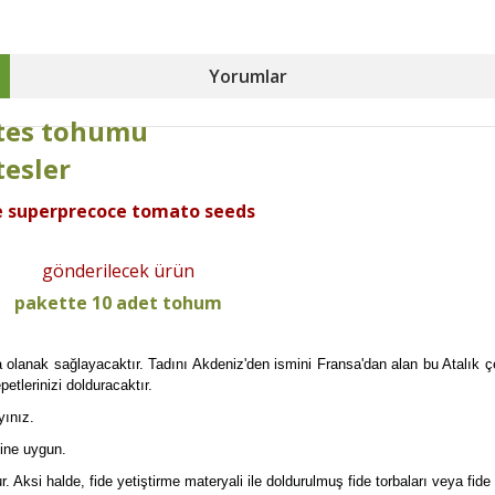
Yorumlar
tes tohumu
tesler
ce superprecoce tomato seeds
gönderilecek ürün
pakette 10 adet tohum
lanak sağlayacaktır. Tadını Akdeniz'den ismini Fransa'dan alan bu Atalık ç
etlerinizi dolduracaktır.
yınız.
iğine uygun.
r. Aksi halde, fide yetiştirme materyali ile doldurulmuş fide torbaları veya fi