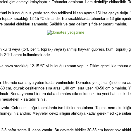
meleri çimlenmeyi kolaylaştırır. Tohumlar ortalama 1 cm derinliğe ekilmelidir. 
ani bulunduğunuz yerde son don tehlikesi Nisan ayının 15'i ise geriye doğru 7-
 toprak sıcaklığı 12-15 ºC olmalıdır. Bu sıcaklıklarda tohumlar 5-13 gün için
 paralel oldukları zamandır. Sağlıklı ve tam gelişmiş fideler şaşırtılmalıdır.
 vermikulit) veya (torf, perlit, toprak) veya (yanmış hayvan gübresi, kum, toprak
da 2:1:1 oranı kullanılmaktadır.
 ve hava sıcaklığı 12-15 ºC' yi bulduğu zaman yapılır. Dikim genellikle tohu
 Dikimde can suyu yeteri kadar verilmelidir. Domates yetiştiriciliğinde sıra ara
0-60 cm, oturak çeşitlerinde sıra arası 140 cm, sıra üzeri 40-50 cm olmalıdır. Y
olmalı. Sonra yanına bir sıra daha domates dikecekseniz, bu yeni hat ile ilk d
esafeleri kısaltabilirsiniz.
rılır. Çok nemli, ağır topraklarda ise bitkiler hastalanır. Toprak nem eksikli
işmeyi hızlandırır. Meyveler ceviz iriliğini alıncaya kadar gerekmedikçe sula
 2-3 hafta sonra II. çapa yapılır. Bu devrede bitkiler 30-35 cm kadar boy aldıkları