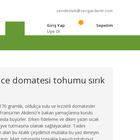
zendestek@zengardentr.com
Giriş Yap
Sepetim
Üye Ol
e
nce domatesi tohumu sırık
 170 gramlık, oldukça sulu ve lezzetli domatesler
 Fransa'nın Akdeniz'e bakan yamaçlarına kurulu
ltında büyürler. Erken fideleme ve dikim yazın sıcak
ve tutmasına olanak sağlayacaktır. Tadını
 alan bu Atalık çeşidimizi mutlaka bu yaz deneyin.
uygun. Mart ortasında toprakla kavuşturduğunuz