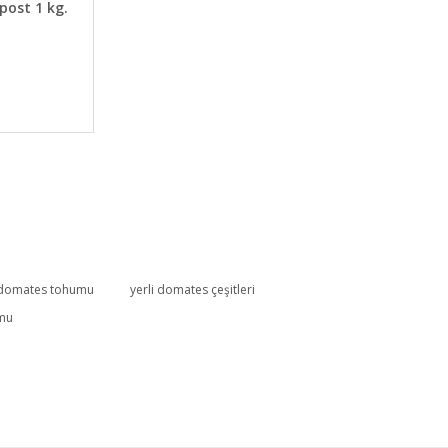
post 1 kg.
i domates tohumu
yerli domates çeşitleri
umu