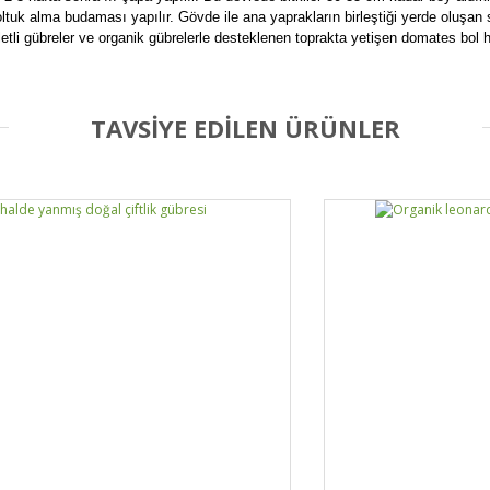
ltuk alma budaması yapılır. Gövde ile ana yaprakların birleştiği yerde oluşan
etli gübreler ve organik gübrelerle desteklenen toprakta yetişen domates bol h
TAVSİYE EDİLEN ÜRÜNLER
Bu ürüne ilk yorumu siz yapın!
Yorum Yaz