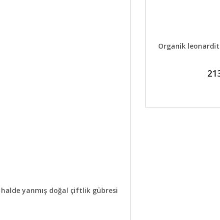
DETAYLAR
Organik leonardit
21
GELİNCE HABER VER
 halde yanmış doğal çiftlik gübresi