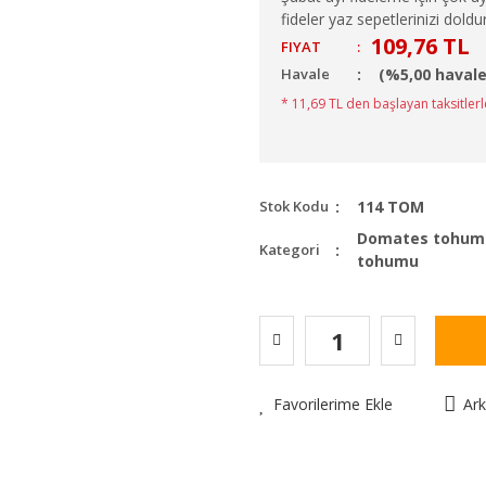
fideler yaz sepetlerinizi dold
109,76 TL
FIYAT
:
Havale
(%5,00 havale
* 11,69 TL den başlayan taksitlerl
Stok Kodu
114 TOM
Domates tohum
Kategori
tohumu
Favorilerime Ekle
Ar