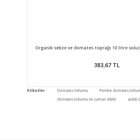
DETAYLAR
GELİN
Organik sebze ve domates toprağı 10 litre soluc
383,67 TL
Etiketler :
Domates tohumu
Pembe domates tohu
domates tohumu ne zaman dikilir
atalık