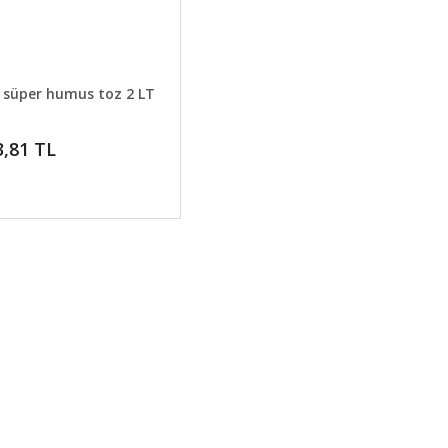
GELİNCE HABER VER
 süper humus toz 2 LT
3,81 TL