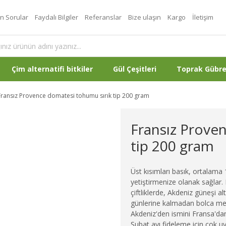
an Sorular
Faydalı Bilgiler
Referanslar
Bize ulaşın
Kargo
İletişim
Çim alternatifi bitkiler
Gül Çeşitleri
Toprak Gübr
Fransız Provence domatesi tohumu sırık tip 200 gram
Fransız Prove
tip 200 gram
Üst kısımları basık, ortalama
yetiştirmenize olanak sağlar.
çiftliklerde, Akdeniz güneşi a
günlerine kalmadan bolca mey
Akdeniz'den ismini Fransa'dan
Şubat ayı fideleme için çok 