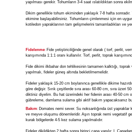
yapılması gerekir. Tohumların 3-4 saat ıslatıldıktan sonra ekil
Dikim genellikle tohum ekiminden yaklaşık 7-8 hafta sonradır. Y
ekimine başlayabilirsiniz. Tohumların çimlenmesi için en uygun
kotiledon yapraklarının tam gelişmelerini tamamladıkları ve yere
:
Fidelenme
Fide yetiştiriciliğinde genel olarak ( torf, perlit,
karışımında 1:1:1 oranı kullanılır. Torf, perlit, toprak karışımın
Fide dikimi ilkbahar don tehlikesinin tamamen kalktığı, toprak
yapılmalı, fideler güneş altında bekletilmemelidir.
Fideler yaklaşık 15-20 cm boylanınca genellikle dikime hazırdır.
göre değişir. Sırık çeşitlerde sıra arası 60-80 cm, sıra üzeri 5
diktiniz diyelim. Bu hat üzerindeki her fidenin arası 40-50 cm 
gübreleme, damlama sulama gibi aktif bakım yapacaksanız bu m
:
Bakım
Domates nemi sever. Su noksanlığında üst yapraklar kıv
ve meyve oluşumu dönemleridir. Aşırı toprak nemi vegetatif gel
kurak bölgelerde 4-5 kez sulama yapılmalıdır.
Fideler dikildikten 2 hafta sonra birinci çapa yapılır. I. Çapadan