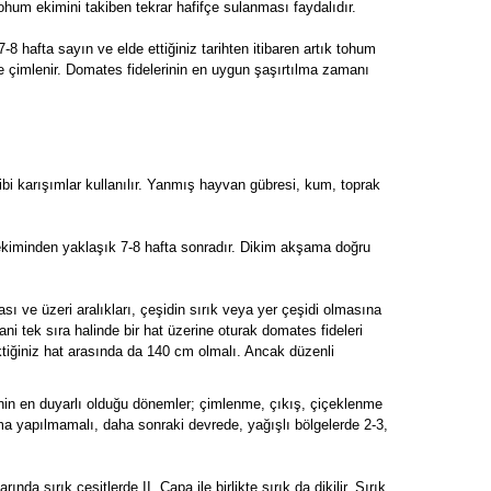
Tohum ekimini takiben tekrar hafifçe sulanması faydalıdır.
8 hafta sayın ve elde ettiğiniz tarihten itibaren artık tohum
de çimlenir. Domates fidelerinin en uygun şaşırtılma zamanı
) gibi karışımlar kullanılır. Yanmış hayvan gübresi, kum, toprak
m ekiminden yaklaşık 7-8 hafta sonradır. Dikim akşama doğru
sı ve üzeri aralıkları, çeşidin sırık veya yer çeşidi olmasına
ani tek sıra halinde bir hat üzerine oturak domates fideleri
iktiğiniz hat arasında da 140 cm olmalı. Ancak düzenli
ğinin en duyarlı olduğu dönemler; çimlenme, çıkış, çiçeklenme
ma yapılmamalı, daha sonraki devrede, yağışlı bölgelerde 2-3,
nda sırık çeşitlerde II. Çapa ile birlikte sırık da dikilir. Sırık