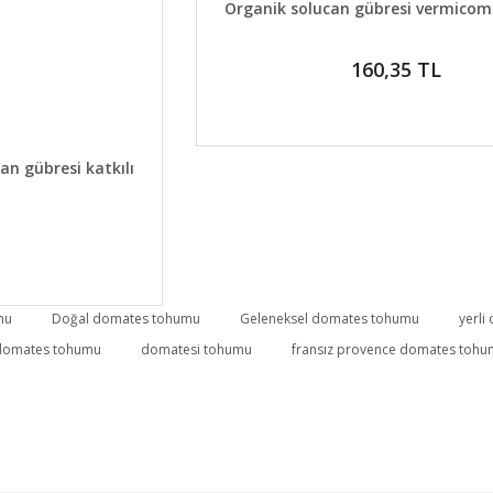
Organik solucan gübresi vermicom
160,35 TL
CE HABER VER
an gübresi katkılı
mu
Doğal domates tohumu
Geleneksel domates tohumu
yerl
 domates tohumu
domatesi tohumu
fransız provence domates toh