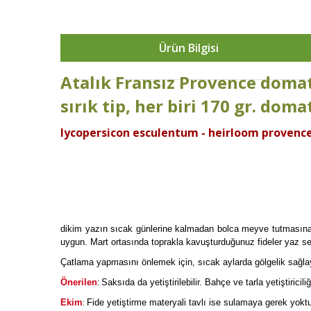
Ürün Bilgisi
Atalık Fransız Provence
doma
sırık tip, her biri 170 gr. doma
lycopersicon esculentum - heirloom proven
dikim yazın sıcak günlerine kalmadan bolca meyve tutmasına o
uygun. Mart ortasında toprakla kavuşturduğunuz fideler yaz sep
Çatlama yapmasını önlemek için, sıcak aylarda gölgelik sağla
Önerilen
Saksıda da yetiştirilebilir. Bahçe ve tarla yetiştiricil
:
:
Ekim
Fide yetiştirme materyali tavlı ise sulamaya gerek yoktu