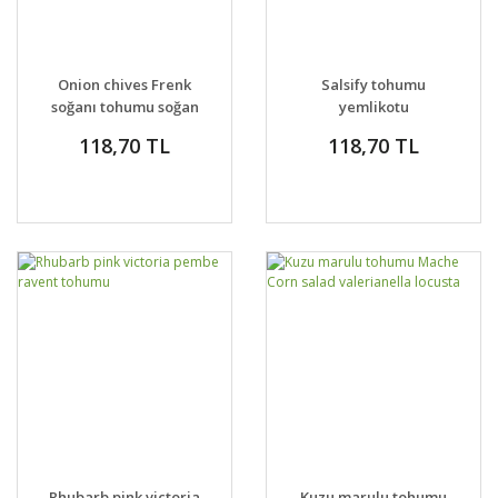
Onion chives Frenk
Salsify tohumu
soğanı tohumu soğan
yemlikotu
otu ince yapraklı
118,70 TL
118,70 TL
Rhubarb pink victoria
Kuzu marulu tohumu