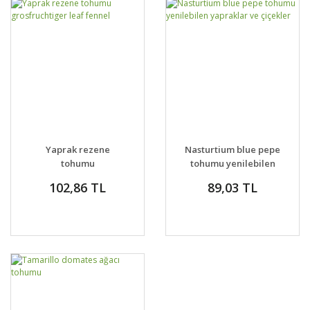
Yaprak rezene
Nasturtium blue pepe
tohumu
tohumu yenilebilen
grosfruchtiger leaf
yapraklar ve çiçekler
102,86 TL
89,03 TL
fennel