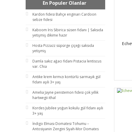
En Populer Olanlar
Kardon fidesi Bahçe enginarı Cardoon
sebze fidesi
Kaboom İris Sibirica süsen fidanı | Saksıda
yetişmiş dikime hazır
DET
Eche
Hosta Pizzazz süpürge çiçeği saksıda
yetişmiş
Damla sakız ağacı fidanı Pistacia lentiscus
var. Chia
Antike krem kırmızı kontürlü sarmaşık gül
fidanı aşılı 3+ yaş
Amelia Jayne penstemon fidesi çok yıllık
hartwegii ithal
Kordes Jubilee yoğun kokulu gül fidanı aşılı
3+ yaş
İndigo Elması Domatesi Tohumu –
Antosiyanin Zengini Siyah-Mor Domates