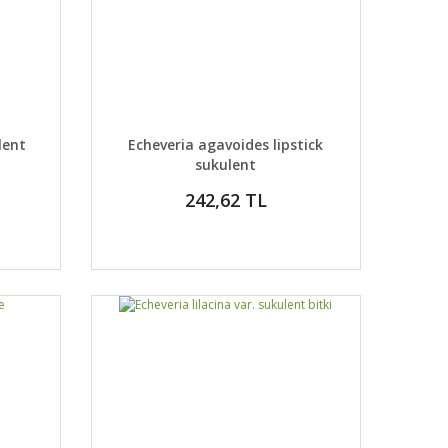
DETAYLAR
ABER VER
GELİNCE HABER VER
lent
Echeveria agavoides lipstick
sukulent
242,62 TL