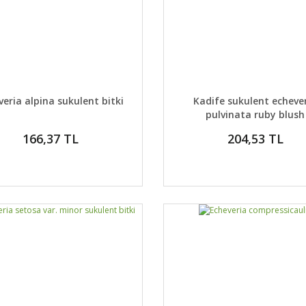
AYLAR
DETAYLAR
GELİNCE HABER VER
GELİNCE H
veria alpina sukulent bitki
Kadife sukulent echeve
pulvinata ruby blush
166,37 TL
204,53 TL