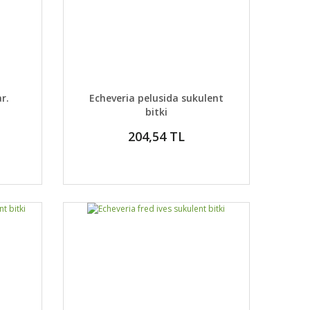
DETAYLAR
ABER VER
GELİNCE HABER VER
ar.
Echeveria pelusida sukulent
bitki
204,54 TL