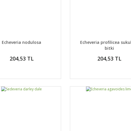
AYLAR
DETAYLAR
GELİNCE HABER VER
GELİNCE H
Echeveria nodulosa
Echeveria profilicea suku
bitki
204,53 TL
204,53 TL