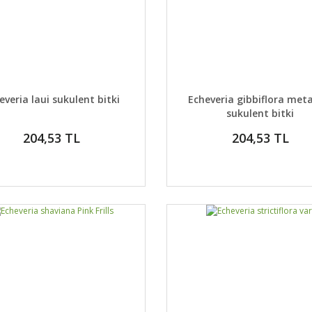
AYLAR
DETAYLAR
GELİNCE HABER VER
GELİNCE H
everia laui sukulent bitki
Echeveria gibbiflora meta
sukulent bitki
204,53 TL
204,53 TL