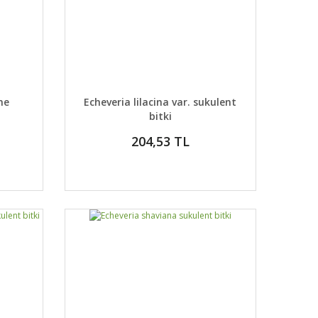
DETAYLAR
ABER VER
GELİNCE HABER VER
me
Echeveria lilacina var. sukulent
bitki
204,53 TL