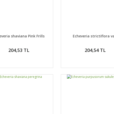
AYLAR
DETAYLAR
GELİNCE HABER VER
GELİNCE H
veria shaviana Pink Frills
Echeveria strictiflora v
204,53 TL
204,54 TL