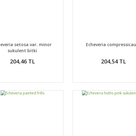
AYLAR
DETAYLAR
GELİNCE HABER VER
GELİNCE H
everia setosa var. minor
Echeveria compressicau
sukulent bitki
204,46 TL
204,54 TL