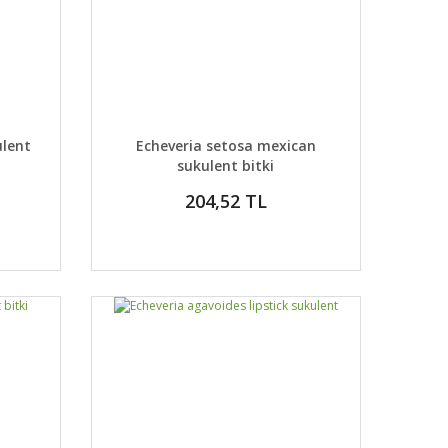
DETAYLAR
ABER VER
GELİNCE HABER VER
ulent
Echeveria setosa mexican
sukulent bitki
204,52 TL