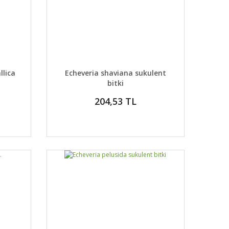
DETAYLAR
ABER VER
GELİNCE HABER VER
llica
Echeveria shaviana sukulent
bitki
204,53 TL