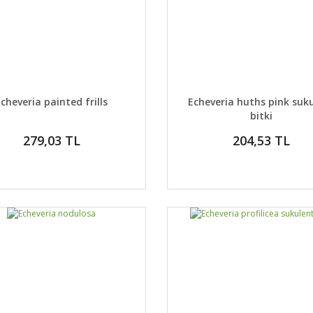
AYLAR
DETAYLAR
GELİNCE HABER VER
GELİNCE H
Echeveria painted frills
Echeveria huths pink suk
bitki
279,03 TL
204,53 TL