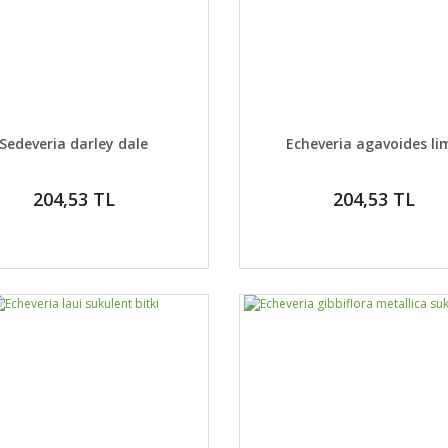
AYLAR
DETAYLAR
GELİNCE HABER VER
GELİNCE H
Sedeveria darley dale
Echeveria agavoides li
204,53 TL
204,53 TL