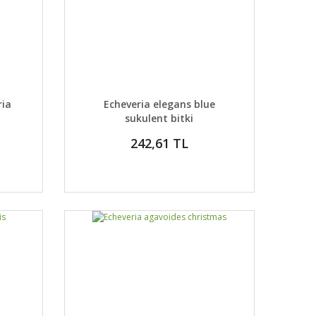
DETAYLAR
ABER VER
GELİNCE HABER VER
ria
Echeveria elegans blue
sukulent bitki
242,61 TL