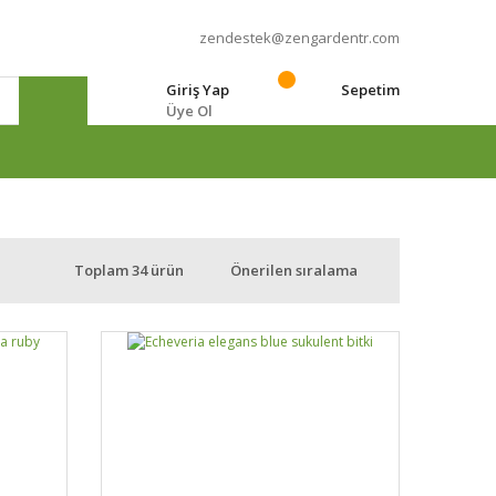
zendestek@zengardentr.com
Giriş Yap
Sepetim
Üye Ol
e
Toplam 34 ürün