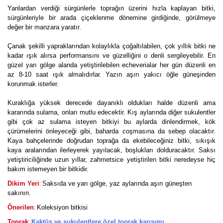
Yanlardan verdiği sürgünlerle toprağın üzerini hızla kaplayan bitki,
sürgünleriyle bir arada çiçeklenme dönemine girdiğinde, görülmeye
değer bir manzara yaratır.
Çanak şekilli yapraklarından kolaylıkla çoğaltılabilen, çok yıllık bitki ne
kadar ışık alırsa performansını ve güzelliğini o denli sergileyebilir. En
güzel yarı gölge alanda yetiştirilebilen echeverialar her gün düzenli en
az 8-10 saat ışık almalıdırlar. Yazın aşırı yakıcı öğle güneşinden
korunmak isterler.
Kuraklığa yüksek derecede dayanıklı oldukları halde düzenli ama
kararında sulama, onları mutlu edecektir. Kış aylarında diğer sukulentler
gibi çok az sulama isteyen bitkiyi bu aylarda dinlendirmek, kök
çürümelerini önleyeceği gibi, baharda coşmasına da sebep olacaktır.
Kaya bahçelerinde doğrudan toprağa da ekebileceğiniz bitki, sıkışık
kaya aralarından ilerleyerek yayılacak, boşlukları dolduracaktır. Saksı
yetiştiriciliğinde uzun yıllar, zahmetsice yetiştirilen bitki neredeyse hiç
bakım istemeyen bir bitkidir.
:
Dikim Yeri
Saksıda ve yarı gölge, yaz aylarında aşırı güneşten
sakının.
:
Önerilen
Koleksiyon bitkisi
:
Toprak
Kaktüs ve sukulentlere özel toprak karışımı.