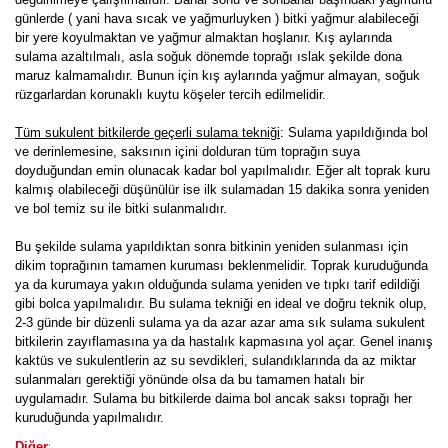
günlerde ( yani hava sıcak ve yağmurluyken ) bitki yağmur alabileceği
bir yere koyulmaktan ve yağmur almaktan hoşlanır. Kış aylarında
sulama azaltılmalı, asla soğuk dönemde toprağı ıslak şekilde dona
maruz kalmamalıdır. Bunun için kış aylarında yağmur almayan, soğuk
rüzgarlardan korunaklı kuytu köşeler tercih edilmelidir.
Tüm sukulent bitkilerde geçerli sulama tekniği
: Sulama yapıldığında bol
ve derinlemesine, saksının içini dolduran tüm toprağın suya
doyduğundan emin olunacak kadar bol yapılmalıdır. Eğer alt toprak kuru
kalmış olabileceği düşünülür ise ilk sulamadan 15 dakika sonra yeniden
ve bol temiz su ile bitki sulanmalıdır.
Bu şekilde sulama yapıldıktan sonra bitkinin yeniden sulanması için
dikim toprağının tamamen kuruması beklenmelidir. Toprak kuruduğunda
ya da kurumaya yakın olduğunda sulama yeniden ve tıpkı tarif edildiği
gibi bolca yapılmalıdır. Bu sulama tekniği en ideal ve doğru teknik olup,
2-3 günde bir düzenli sulama ya da azar azar ama sık sulama sukulent
bitkilerin zayıflamasına ya da hastalık kapmasına yol açar. Genel inanış
kaktüs ve sukulentlerin az su sevdikleri, sulandıklarında da az miktar
sulanmaları gerektiği yönünde olsa da bu tamamen hatalı bir
uygulamadır. Sulama bu bitkilerde daima bol ancak saksı toprağı her
kuruduğunda yapılmalıdır.
:
Diğer