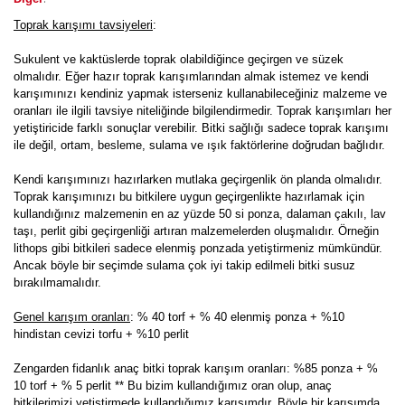
Toprak karışımı tavsiyeleri
:
Sukulent ve kaktüslerde toprak olabildiğince geçirgen ve süzek
olmalıdır. Eğer hazır toprak karışımlarından almak istemez ve kendi
karışımınızı kendiniz yapmak isterseniz kullanabileceğiniz malzeme ve
oranları ile ilgili tavsiye niteliğinde bilgilendirmedir. Toprak karışımları her
yetiştiricide farklı sonuçlar verebilir. Bitki sağlığı sadece toprak karışımı
ile değil, ortam, besleme, sulama ve ışık faktörlerine doğrudan bağlıdır.
Kendi karışımınızı hazırlarken mutlaka geçirgenlik ön planda olmalıdır.
Toprak karışımınızı bu bitkilere uygun geçirgenlikte hazırlamak için
kullandığınız malzemenin en az yüzde 50 si ponza, dalaman çakılı, lav
taşı, perlit gibi geçirgenliği artıran malzemelerden oluşmalıdır. Örneğin
lithops gibi bitkileri sadece elenmiş ponzada yetiştirmeniz mümkündür.
Ancak böyle bir seçimde sulama çok iyi takip edilmeli bitki susuz
bırakılmamalıdır.
Genel karışım oranları
: % 40 torf + % 40 elenmiş ponza + %10
hindistan cevizi torfu + %10 perlit
Zengarden fidanlık anaç bitki toprak karışım oranları: %85 ponza + %
10 torf + % 5 perlit ** Bu bizim kullandığımız oran olup, anaç
bitkilerimizi yetiştirmede kullandığımız karışımdır. Böyle bir karışımda