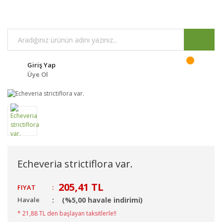
Giriş Yap
Üye Ol
Echeveria strictiflora var.
205,41 TL
FIYAT
:
Havale
(%5,00 havale indirimi)
* 21,88 TL den başlayan taksitlerle!!