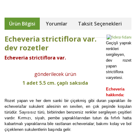
Ürün Bilgisi
Yorumlar
Taksit Seçenekleri
Echeveria strictiflora var.
Geçişli yaprak
dev rozetler
renkleri
sergileyen,
Echeveria strictiflora var.
dev rozet
yapan
strictiflora
gönderilecek ürün
varyetesi.
1 adet 5.5 cm. çaplı saksıda
Echeveria
hakkında:
Rozet yapan ve her dem sanki bir çiçekmiş gibi duran yaprakları ile
echeveria'lar sukulent ailesinin en sevilen, en çok peşinde koşulan
türüdür. Sayısısız türü, birbirinden benzersiz renkler sergileyen çeşitleri
vardır. Kırmızı, siyah, pembe yapraklılarından tutun da fırfırlı hatta
kabartmalı yapraklarına bile rastlanan echeverialar; bakımı kolay ve bol
çiçeklenen sukulentlerin başında gelir.