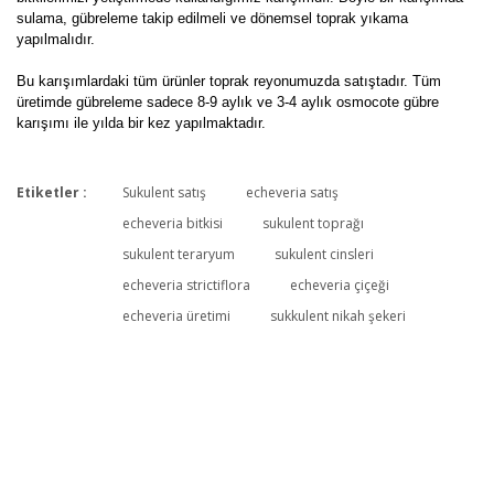
sulama, gübreleme takip edilmeli ve dönemsel toprak yıkama
yapılmalıdır.
Bu karışımlardaki tüm ürünler toprak reyonumuzda satıştadır. Tüm
üretimde gübreleme sadece 8-9 aylık ve 3-4 aylık osmocote gübre
karışımı ile yılda bir kez yapılmaktadır.
Etiketler :
Sukulent satış
echeveria satış
Bu ürüne ilk yorumu siz yapın!
echeveria bitkisi
sukulent toprağı
sukulent teraryum
sukulent cinsleri
echeveria strictiflora
echeveria çiçeği
Yorum Yaz
echeveria üretimi
sukkulent nikah şekeri