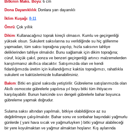
:
Bitkinin Maks. Boyu
6 cm
:
Dona Dayanıklılık
Donlara yarı dayanıklı
:
İklim Kuşağı
8-11
:
Ömrü
Çok yıllık
:
Dikim
Kullanacağınız toprak kireçli olmasın. Kumlu ve geçirgenliği
yüksek olsun. Sukulent saksılarına su verildiğinde su hiç göllenme
yapmadan, tüm saksı toprağına yayılıp, hızla saksının tahliye
deliklerinden tahliye olmalıdır. Bunu sağlamak için dikim toprağına;
cüruf, küçük çakıl, ponza ve benzeri geçirgenliği artırıcı malzemelerden
karıştırmanız akıllıca olacaktır. Satışımızda olan ve kendi
fidanlığımızda üretim için kullandığımız kaktüs toprağımızı, rahatlıkla
sukulent ve kaktüslerinizde kullanabilirsiniz.
:
Bakım
Bitki en güzel saksıda yetiştirilir. Gübreleme satışlarımızda olan
Akıllı osmocote gübrelerle yapılırsa yıl boyu bitki tüm ihtiyacını
karşılayabilir. Bunun haricinde sıvı dengeli gübrelerle bahar boyunca
gübreleme yapmak doğrudur.
Sulama saksı altından yapılmalı, bitkiye olabildiğince az su
değdirilmeye çalışılmalıdır. Bahar sonu ve sonbahar başındaki yağmurlu
günlerde ( yani hava sıcak ve yağmurluyken ) bitki yağmur alabileceği
bir yere koyulmaktan ve yağmur almaktan hoşlanır. Kış aylarında