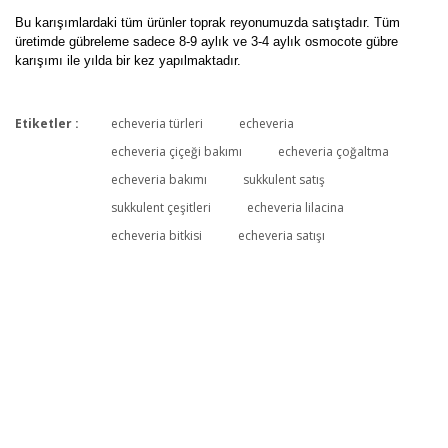
Bu karışımlardaki tüm ürünler toprak reyonumuzda satıştadır. Tüm
üretimde gübreleme sadece 8-9 aylık ve 3-4 aylık osmocote gübre
karışımı ile yılda bir kez yapılmaktadır.
Etiketler :
echeveria türleri
echeveria
Bu ürüne ilk yorumu siz yapın!
echeveria çiçeği bakımı
echeveria çoğaltma
echeveria bakımı
sukkulent satış
sukkulent çeşitleri
echeveria lilacina
Yorum Yaz
echeveria bitkisi
echeveria satışı