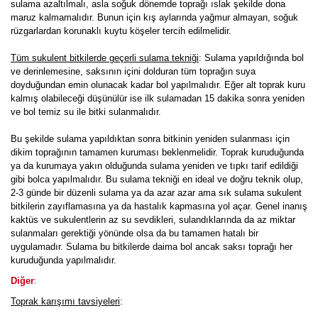
sulama azaltılmalı, asla soğuk dönemde toprağı ıslak şekilde dona
maruz kalmamalıdır. Bunun için kış aylarında yağmur almayan, soğuk
rüzgarlardan korunaklı kuytu köşeler tercih edilmelidir.
Tüm sukulent bitkilerde geçerli sulama tekniği
: Sulama yapıldığında bol
ve derinlemesine, saksının içini dolduran tüm toprağın suya
doyduğundan emin olunacak kadar bol yapılmalıdır. Eğer alt toprak kuru
kalmış olabileceği düşünülür ise ilk sulamadan 15 dakika sonra yeniden
ve bol temiz su ile bitki sulanmalıdır.
Bu şekilde sulama yapıldıktan sonra bitkinin yeniden sulanması için
dikim toprağının tamamen kuruması beklenmelidir. Toprak kuruduğunda
ya da kurumaya yakın olduğunda sulama yeniden ve tıpkı tarif edildiği
gibi bolca yapılmalıdır. Bu sulama tekniği en ideal ve doğru teknik olup,
2-3 günde bir düzenli sulama ya da azar azar ama sık sulama sukulent
bitkilerin zayıflamasına ya da hastalık kapmasına yol açar. Genel inanış
kaktüs ve sukulentlerin az su sevdikleri, sulandıklarında da az miktar
sulanmaları gerektiği yönünde olsa da bu tamamen hatalı bir
uygulamadır. Sulama bu bitkilerde daima bol ancak saksı toprağı her
kuruduğunda yapılmalıdır.
:
Diğer
Toprak karışımı tavsiyeleri
: