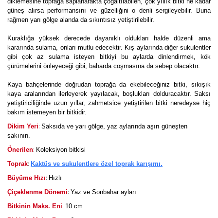
diklemesine toprağa saplanarakta çoğaltılabilen, çok yıllık bitki ne kadar
güneş alırsa performansını ve güzelliğini o denli sergileyebilir. Buna
rağmen yarı gölge alanda da sıkıntısız yetiştirilebilir.
Kuraklığa yüksek derecede dayanıklı oldukları halde düzenli ama
kararında sulama, onları mutlu edecektir. Kış aylarında diğer sukulentler
gibi çok az sulama isteyen bitkiyi bu aylarda dinlendirmek, kök
çürümelerini önleyeceği gibi, baharda coşmasına da sebep olacaktır.
Kaya bahçelerinde doğrudan toprağa da ekebileceğiniz bitki, sıkışık
kaya aralarından ilerleyerek yayılacak, boşlukları dolduracaktır. Saksı
yetiştiriciliğinde uzun yıllar, zahmetsice yetiştirilen bitki neredeyse hiç
bakım istemeyen bir bitkidir.
:
Dikim Yeri
Saksıda ve yarı gölge, yaz aylarında aşırı güneşten
sakının.
:
Önerilen
Koleksiyon bitkisi
:
Toprak
Kaktüs ve sukulentlere özel toprak karışımı.
:
Büyüme Hızı
Hızlı
:
Çiçeklenme Dönemi
Yaz ve Sonbahar ayları
:
Bitkinin Maks. Eni
10 cm