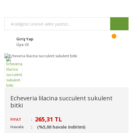
Giriş Yap
Üye Ol
Echeveria lilacina succulent sukulent
bitki
265,31 TL
FIYAT
:
Havale
(%5,00 havale indirimi)