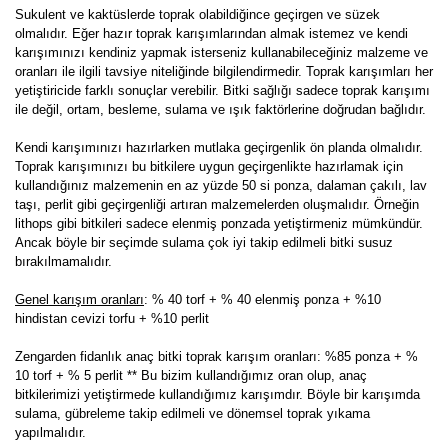
Sukulent ve kaktüslerde toprak olabildiğince geçirgen ve süzek
olmalıdır. Eğer hazır toprak karışımlarından almak istemez ve kendi
karışımınızı kendiniz yapmak isterseniz kullanabileceğiniz malzeme ve
oranları ile ilgili tavsiye niteliğinde bilgilendirmedir. Toprak karışımları her
yetiştiricide farklı sonuçlar verebilir. Bitki sağlığı sadece toprak karışımı
ile değil, ortam, besleme, sulama ve ışık faktörlerine doğrudan bağlıdır.
Kendi karışımınızı hazırlarken mutlaka geçirgenlik ön planda olmalıdır.
Toprak karışımınızı bu bitkilere uygun geçirgenlikte hazırlamak için
kullandığınız malzemenin en az yüzde 50 si ponza, dalaman çakılı, lav
taşı, perlit gibi geçirgenliği artıran malzemelerden oluşmalıdır. Örneğin
lithops gibi bitkileri sadece elenmiş ponzada yetiştirmeniz mümkündür.
Ancak böyle bir seçimde sulama çok iyi takip edilmeli bitki susuz
bırakılmamalıdır.
Genel karışım oranları
: % 40 torf + % 40 elenmiş ponza + %10
hindistan cevizi torfu + %10 perlit
Zengarden fidanlık anaç bitki toprak karışım oranları: %85 ponza + %
10 torf + % 5 perlit ** Bu bizim kullandığımız oran olup, anaç
bitkilerimizi yetiştirmede kullandığımız karışımdır. Böyle bir karışımda
sulama, gübreleme takip edilmeli ve dönemsel toprak yıkama
yapılmalıdır.