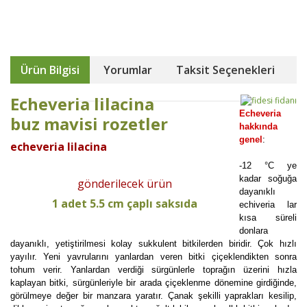
Ürün Bilgisi
Yorumlar
Taksit Seçenekleri
Echeveria lilacina
Echeveria
buz mavisi rozetler
hakkında
genel
:
echeveria lilacina
-12 °C ye
kadar soğuğa
gönderilecek ürün
dayanıklı
1 adet 5.5 cm çaplı saksıda
echiveria lar
kısa süreli
donlara
dayanıklı, yetiştirilmesi kolay sukkulent bitkilerden biridir. Çok hızlı
yayılır. Yeni yavrularını yanlardan veren bitki çiçeklendikten sonra
tohum verir. Yanlardan verdiği sürgünlerle toprağın üzerini hızla
kaplayan bitki, sürgünleriyle bir arada çiçeklenme dönemine girdiğinde,
görülmeye değer bir manzara yaratır. Çanak şekilli yaprakları kesilip,