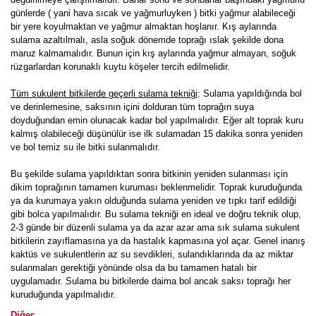
günlerde ( yani hava sıcak ve yağmurluyken ) bitki yağmur alabileceği
bir yere koyulmaktan ve yağmur almaktan hoşlanır. Kış aylarında
sulama azaltılmalı, asla soğuk dönemde toprağı ıslak şekilde dona
maruz kalmamalıdır. Bunun için kış aylarında yağmur almayan, soğuk
rüzgarlardan korunaklı kuytu köşeler tercih edilmelidir.
Tüm sukulent bitkilerde geçerli sulama tekniği
: Sulama yapıldığında bol
ve derinlemesine, saksının içini dolduran tüm toprağın suya
doyduğundan emin olunacak kadar bol yapılmalıdır. Eğer alt toprak kuru
kalmış olabileceği düşünülür ise ilk sulamadan 15 dakika sonra yeniden
ve bol temiz su ile bitki sulanmalıdır.
Bu şekilde sulama yapıldıktan sonra bitkinin yeniden sulanması için
dikim toprağının tamamen kuruması beklenmelidir. Toprak kuruduğunda
ya da kurumaya yakın olduğunda sulama yeniden ve tıpkı tarif edildiği
gibi bolca yapılmalıdır. Bu sulama tekniği en ideal ve doğru teknik olup,
2-3 günde bir düzenli sulama ya da azar azar ama sık sulama sukulent
bitkilerin zayıflamasına ya da hastalık kapmasına yol açar. Genel inanış
kaktüs ve sukulentlerin az su sevdikleri, sulandıklarında da az miktar
sulanmaları gerektiği yönünde olsa da bu tamamen hatalı bir
uygulamadır. Sulama bu bitkilerde daima bol ancak saksı toprağı her
kuruduğunda yapılmalıdır.
:
Diğer