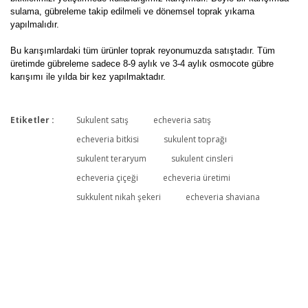
sulama, gübreleme takip edilmeli ve dönemsel toprak yıkama
yapılmalıdır.
Bu karışımlardaki tüm ürünler toprak reyonumuzda satıştadır. Tüm
üretimde gübreleme sadece 8-9 aylık ve 3-4 aylık osmocote gübre
karışımı ile yılda bir kez yapılmaktadır.
Etiketler :
Sukulent satış
echeveria satış
Bu ürüne ilk yorumu siz yapın!
echeveria bitkisi
sukulent toprağı
sukulent teraryum
sukulent cinsleri
echeveria çiçeği
echeveria üretimi
Yorum Yaz
sukkulent nikah şekeri
echeveria shaviana