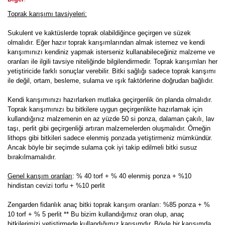
Toprak karışımı tavsiyeleri:
Sukulent ve kaktüslerde toprak olabildiğince geçirgen ve süzek
olmalıdır. Eğer hazır toprak karışımlarından almak istemez ve kendi
karışımınızı kendiniz yapmak isterseniz kullanabileceğiniz malzeme ve
oranları ile ilgili tavsiye niteliğinde bilgilendirmedir. Toprak karışımları her
yetiştiricide farklı sonuçlar verebilir. Bitki sağlığı sadece toprak karışımı
ile değil, ortam, besleme, sulama ve ışık faktörlerine doğrudan bağlıdır.
Kendi karışımınızı hazırlarken mutlaka geçirgenlik ön planda olmalıdır.
Toprak karışımınızı bu bitkilere uygun geçirgenlikte hazırlamak için
kullandığınız malzemenin en az yüzde 50 si ponza, dalaman çakılı, lav
taşı, perlit gibi geçirgenliği artıran malzemelerden oluşmalıdır. Örneğin
lithops gibi bitkileri sadece elenmiş ponzada yetiştirmeniz mümkündür.
Ancak böyle bir seçimde sulama çok iyi takip edilmeli bitki susuz
bırakılmamalıdır.
Genel karışım oranları
: % 40 torf + % 40 elenmiş ponza + %10
hindistan cevizi torfu + %10 perlit
Zengarden fidanlık anaç bitki toprak karışım oranları: %85 ponza + %
10 torf + % 5 perlit ** Bu bizim kullandığımız oran olup, anaç
bitkilerimizi yetiştirmede kullandığımız karışımdır. Böyle bir karışımda