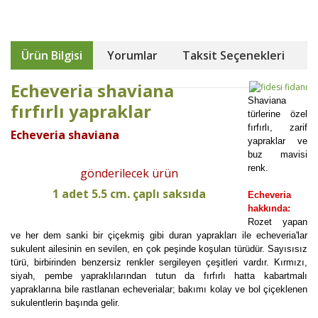
Ürün Bilgisi
Yorumlar
Taksit Seçenekleri
Echeveria shaviana
Shaviana
fırfırlı yapraklar
türlerine özel
fırfırlı, zarif
Echeveria shaviana
yapraklar ve
buz mavisi
renk.
gönderilecek ürün
1 adet 5.5 cm. çaplı saksıda
Echeveria
hakkında:
Rozet yapan
ve her dem sanki bir çiçekmiş gibi duran yaprakları ile echeveria'lar
sukulent ailesinin en sevilen, en çok peşinde koşulan türüdür. Sayısısız
türü, birbirinden benzersiz renkler sergileyen çeşitleri vardır. Kırmızı,
siyah, pembe yapraklılarından tutun da fırfırlı hatta kabartmalı
yapraklarına bile rastlanan echeverialar; bakımı kolay ve bol çiçeklenen
sukulentlerin başında gelir.