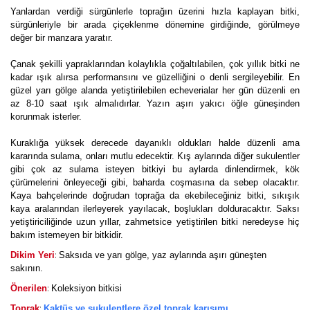
Yanlardan verdiği sürgünlerle toprağın üzerini hızla kaplayan bitki,
sürgünleriyle bir arada çiçeklenme dönemine girdiğinde, görülmeye
değer bir manzara yaratır.
Çanak şekilli yapraklarından kolaylıkla çoğaltılabilen, çok yıllık bitki ne
kadar ışık alırsa performansını ve güzelliğini o denli sergileyebilir. En
güzel yarı gölge alanda yetiştirilebilen echeverialar her gün düzenli en
az 8-10 saat ışık almalıdırlar. Yazın aşırı yakıcı öğle güneşinden
korunmak isterler.
Kuraklığa yüksek derecede dayanıklı oldukları halde düzenli ama
kararında sulama, onları mutlu edecektir. Kış aylarında diğer sukulentler
gibi çok az sulama isteyen bitkiyi bu aylarda dinlendirmek, kök
çürümelerini önleyeceği gibi, baharda coşmasına da sebep olacaktır.
Kaya bahçelerinde doğrudan toprağa da ekebileceğiniz bitki, sıkışık
kaya aralarından ilerleyerek yayılacak, boşlukları dolduracaktır. Saksı
yetiştiriciliğinde uzun yıllar, zahmetsice yetiştirilen bitki neredeyse hiç
bakım istemeyen bir bitkidir.
:
Dikim Yeri
Saksıda ve yarı gölge, yaz aylarında aşırı güneşten
sakının.
:
Önerilen
Koleksiyon bitkisi
:
Toprak
Kaktüs ve sukulentlere özel toprak karışımı.