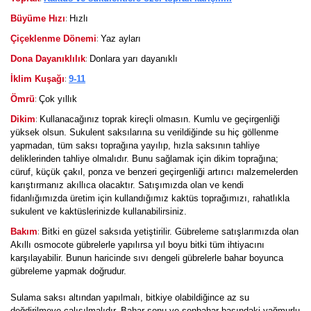
:
Büyüme Hızı
Hızlı
:
Çiçeklenme Dönemi
Yaz ayları
:
Dona Dayanıklılık
Donlara yarı dayanıklı
:
İklim Kuşağı
9-11
:
Ömrü
Çok yıllık
:
Dikim
Kullanacağınız toprak kireçli olmasın. Kumlu ve geçirgenliği
yüksek olsun. Sukulent saksılarına su verildiğinde su hiç göllenme
yapmadan, tüm saksı toprağına yayılıp, hızla saksının tahliye
deliklerinden tahliye olmalıdır. Bunu sağlamak için dikim toprağına;
cüruf, küçük çakıl, ponza ve benzeri geçirgenliği artırıcı malzemelerden
karıştırmanız akıllıca olacaktır. Satışımızda olan ve kendi
fidanlığımızda üretim için kullandığımız kaktüs toprağımızı, rahatlıkla
sukulent ve kaktüslerinizde kullanabilirsiniz.
:
Bakım
Bitki en güzel saksıda yetiştirilir. Gübreleme satışlarımızda olan
Akıllı osmocote gübrelerle yapılırsa yıl boyu bitki tüm ihtiyacını
karşılayabilir. Bunun haricinde sıvı dengeli gübrelerle bahar boyunca
gübreleme yapmak doğrudur.
Sulama saksı altından yapılmalı, bitkiye olabildiğince az su
değdirilmeye çalışılmalıdır. Bahar sonu ve sonbahar başındaki yağmurlu