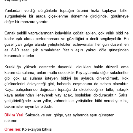
Yanlardan verdiği sürgünlerle toprağın üzerini hızla kaplayan bitki,
sürgünleriyle bir arada çiçeklenme dönemine girdiğinde, görülmeye
değer bir manzara yaratır.
Çanak şekilli yapraklarından kolaylıkla çoğaltılabilen, çok yıllık bitki ne
kadar ışık alırsa performansını ve güzelliğini o denli sergileyebilir. En
güzel yarı gölge alanda yetiştirilebilen echeverialar her gün düzenli en
az 8-10 saat ışık almalıdırlar. Yazın aşırı yakıcı öğle güneşinden
korunmak isterler.
Kuraklığa yüksek derecede dayanıklı oldukları halde düzenli ama
kararında sulama, onları mutlu edecektir. Kış aylarında diğer sukulentler
gibi çok az sulama isteyen bitkiyi bu aylarda dinlendirmek, kök
çürümelerini önleyeceği gibi, baharda coşmasına da sebep olacaktır.
Kaya bahçelerinde doğrudan toprağa da ekebileceğiniz bitki, sıkışık
kaya aralarından ilerleyerek yayılacak, boşlukları dolduracaktır. Saksı
yetiştiriciliğinde uzun yıllar, zahmetsice yetiştirilen bitki neredeyse hiç
bakım istemeyen bir bitkidir.
:
Dikim Yeri
Saksıda ve yarı gölge, yaz aylarında aşırı güneşten
sakının.
:
Önerilen
Koleksiyon bitkisi