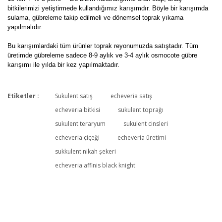
bitkilerimizi yetiştirmede kullandığımız karışımdır. Böyle bir karışımda
sulama, gübreleme takip edilmeli ve dönemsel toprak yıkama
yapılmalıdır.
Bu karışımlardaki tüm ürünler toprak reyonumuzda satıştadır. Tüm
üretimde gübreleme sadece 8-9 aylık ve 3-4 aylık osmocote gübre
karışımı ile yılda bir kez yapılmaktadır.
Etiketler :
Sukulent satış
echeveria satış
Bu ürüne ilk yorumu siz yapın!
echeveria bitkisi
sukulent toprağı
sukulent teraryum
sukulent cinsleri
echeveria çiçeği
echeveria üretimi
Yorum Yaz
sukkulent nikah şekeri
echeveria affinis black knight