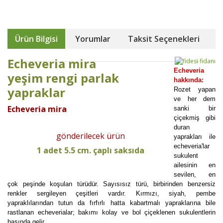
Ürün Bilgisi
Yorumlar
Taksit Seçenekleri
Echeveria mira
Echeveria
yeşim rengi parlak
hakkında:
yapraklar
Rozet yapan
ve her dem
Echeveria mira
sanki bir
çiçekmiş gibi
duran
gönderilecek ürün
yaprakları ile
echeveria'lar
1 adet 5.5 cm. çaplı saksıda
sukulent
ailesinin en
sevilen, en
çok peşinde koşulan türüdür. Sayısısız türü, birbirinden benzersiz
renkler sergileyen çeşitleri vardır. Kırmızı, siyah, pembe
yapraklılarından tutun da fırfırlı hatta kabartmalı yapraklarına bile
rastlanan echeverialar; bakımı kolay ve bol çiçeklenen sukulentlerin
başında gelir.