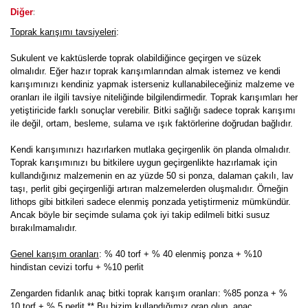
:
Diğer
Toprak karışımı tavsiyeleri
:
Sukulent ve kaktüslerde toprak olabildiğince geçirgen ve süzek
olmalıdır. Eğer hazır toprak karışımlarından almak istemez ve kendi
karışımınızı kendiniz yapmak isterseniz kullanabileceğiniz malzeme ve
oranları ile ilgili tavsiye niteliğinde bilgilendirmedir. Toprak karışımları her
yetiştiricide farklı sonuçlar verebilir. Bitki sağlığı sadece toprak karışımı
ile değil, ortam, besleme, sulama ve ışık faktörlerine doğrudan bağlıdır.
Kendi karışımınızı hazırlarken mutlaka geçirgenlik ön planda olmalıdır.
Toprak karışımınızı bu bitkilere uygun geçirgenlikte hazırlamak için
kullandığınız malzemenin en az yüzde 50 si ponza, dalaman çakılı, lav
taşı, perlit gibi geçirgenliği artıran malzemelerden oluşmalıdır. Örneğin
lithops gibi bitkileri sadece elenmiş ponzada yetiştirmeniz mümkündür.
Ancak böyle bir seçimde sulama çok iyi takip edilmeli bitki susuz
bırakılmamalıdır.
Genel karışım oranları
: % 40 torf + % 40 elenmiş ponza + %10
hindistan cevizi torfu + %10 perlit
Zengarden fidanlık anaç bitki toprak karışım oranları: %85 ponza + %
10 torf + % 5 perlit ** Bu bizim kullandığımız oran olup, anaç