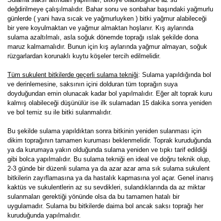
değdirilmeye çalışılmalıdır. Bahar sonu ve sonbahar başındaki yağmurlu
günlerde ( yani hava sıcak ve yağmurluyken ) bitki yağmur alabileceği
bir yere koyulmaktan ve yağmur almaktan hoşlanır. Kış aylarında
sulama azaltılmalı, asla soğuk dönemde toprağı ıslak şekilde dona
maruz kalmamalıdır. Bunun için kış aylarında yağmur almayan, soğuk
rüzgarlardan korunaklı kuytu köşeler tercih edilmelidir.
Tüm sukulent bitkilerde geçerli sulama tekniği
: Sulama yapıldığında bol
ve derinlemesine, saksının içini dolduran tüm toprağın suya
doyduğundan emin olunacak kadar bol yapılmalıdır. Eğer alt toprak kuru
kalmış olabileceği düşünülür ise ilk sulamadan 15 dakika sonra yeniden
ve bol temiz su ile bitki sulanmalıdır.
Bu şekilde sulama yapıldıktan sonra bitkinin yeniden sulanması için
dikim toprağının tamamen kuruması beklenmelidir. Toprak kuruduğunda
ya da kurumaya yakın olduğunda sulama yeniden ve tıpkı tarif edildiği
gibi bolca yapılmalıdır. Bu sulama tekniği en ideal ve doğru teknik olup,
2-3 günde bir düzenli sulama ya da azar azar ama sık sulama sukulent
bitkilerin zayıflamasına ya da hastalık kapmasına yol açar. Genel inanış
kaktüs ve sukulentlerin az su sevdikleri, sulandıklarında da az miktar
sulanmaları gerektiği yönünde olsa da bu tamamen hatalı bir
uygulamadır. Sulama bu bitkilerde daima bol ancak saksı toprağı her
kuruduğunda yapılmalıdır.