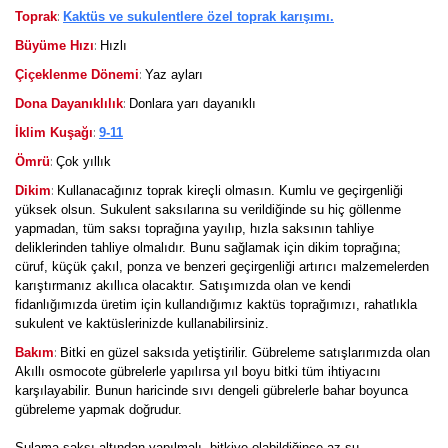
:
Toprak
Kaktüs ve sukulentlere özel toprak karışımı.
:
Büyüme Hızı
Hızlı
:
Çiçeklenme Dönemi
Yaz ayları
:
Dona Dayanıklılık
Donlara yarı dayanıklı
:
İklim Kuşağı
9-11
:
Ömrü
Çok yıllık
:
Dikim
Kullanacağınız toprak kireçli olmasın. Kumlu ve geçirgenliği
yüksek olsun. Sukulent saksılarına su verildiğinde su hiç göllenme
yapmadan, tüm saksı toprağına yayılıp, hızla saksının tahliye
deliklerinden tahliye olmalıdır. Bunu sağlamak için dikim toprağına;
cüruf, küçük çakıl, ponza ve benzeri geçirgenliği artırıcı malzemelerden
karıştırmanız akıllıca olacaktır. Satışımızda olan ve kendi
fidanlığımızda üretim için kullandığımız kaktüs toprağımızı, rahatlıkla
sukulent ve kaktüslerinizde kullanabilirsiniz.
:
Bakım
Bitki en güzel saksıda yetiştirilir. Gübreleme satışlarımızda olan
Akıllı osmocote gübrelerle yapılırsa yıl boyu bitki tüm ihtiyacını
karşılayabilir. Bunun haricinde sıvı dengeli gübrelerle bahar boyunca
gübreleme yapmak doğrudur.
Sulama saksı altından yapılmalı, bitkiye olabildiğince az su