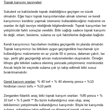
Toprak karışımı tavsiyeleri
:
Sukulent ve kaktüslerde toprak olabildiğince geçirgen ve süzek
olmalıdır. Eğer hazır toprak karışımlarından almak istemez ve kendi
karışımınızı kendiniz yapmak isterseniz kullanabileceğiniz malzeme ve
oranları ile ilgili tavsiye niteliğinde bilgilendirmedir. Toprak karışımları her
yetiştiricide farklı sonuçlar verebilir. Bitki sağlığı sadece toprak karışımı
ile değil, ortam, besleme, sulama ve ışık faktörlerine doğrudan bağlıdır.
Kendi karışımınızı hazırlarken mutlaka geçirgenlik ön planda olmalıdır.
Toprak karışımınızı bu bitkilere uygun geçirgenlikte hazırlamak için
kullandığınız malzemenin en az yüzde 50 si ponza, dalaman çakılı, lav
taşı, perlit gibi geçirgenliği artıran malzemelerden oluşmalıdır. Örneğin
lithops gibi bitkileri sadece elenmiş ponzada yetiştirmeniz mümkündür.
Ancak böyle bir seçimde sulama çok iyi takip edilmeli bitki susuz
bırakılmamalıdır.
Genel karışım oranları
: % 40 torf + % 40 elenmiş ponza + %10
hindistan cevizi torfu + %10 perlit
Zengarden fidanlık anaç bitki toprak karışım oranları: %85 ponza + %
10 torf + % 5 perlit ** Bu bizim kullandığımız oran olup, anaç
bitkilerimizi yetiştirmede kullandığımız karışımdır. Böyle bir karışımda
sulama, gübreleme takip edilmeli ve dönemsel toprak yıkama