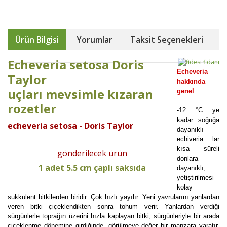
Ürün Bilgisi
Yorumlar
Taksit Seçenekleri
Echeveria setosa Doris
Echeveria
Taylor
hakkında
uçları mevsimle kızaran
genel
:
rozetler
-12 °C ye
kadar soğuğa
echeveria setosa - Doris Taylor
dayanıklı
echiveria lar
kısa süreli
gönderilecek ürün
donlara
1 adet 5.5 cm çaplı saksıda
dayanıklı,
yetiştirilmesi
kolay
sukkulent bitkilerden biridir. Çok hızlı yayılır. Yeni yavrularını yanlardan
veren bitki çiçeklendikten sonra tohum verir. Yanlardan verdiği
sürgünlerle toprağın üzerini hızla kaplayan bitki, sürgünleriyle bir arada
çiçeklenme dönemine girdiğinde, görülmeye değer bir manzara yaratır.