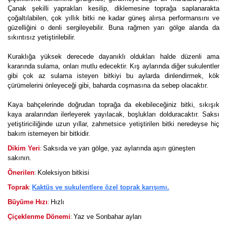
Çanak şekilli yaprakları kesilip, diklemesine toprağa saplanarakta
çoğaltılabilen, çok yıllık bitki ne kadar güneş alırsa performansını ve
güzelliğini o denli sergileyebilir. Buna rağmen yarı gölge alanda da
sıkıntısız yetiştirilebilir.
Kuraklığa yüksek derecede dayanıklı oldukları halde düzenli ama
kararında sulama, onları mutlu edecektir. Kış aylarında diğer sukulentler
gibi çok az sulama isteyen bitkiyi bu aylarda dinlendirmek, kök
çürümelerini önleyeceği gibi, baharda coşmasına da sebep olacaktır.
Kaya bahçelerinde doğrudan toprağa da ekebileceğiniz bitki, sıkışık
kaya aralarından ilerleyerek yayılacak, boşlukları dolduracaktır. Saksı
yetiştiriciliğinde uzun yıllar, zahmetsice yetiştirilen bitki neredeyse hiç
bakım istemeyen bir bitkidir.
:
Dikim Yeri
Saksıda ve yarı gölge, yaz aylarında aşırı güneşten
sakının.
:
Önerilen
Koleksiyon bitkisi
:
Toprak
Kaktüs ve sukulentlere özel toprak karışımı.
:
Büyüme Hızı
Hızlı
:
Çiçeklenme Dönemi
Yaz ve Sonbahar ayları