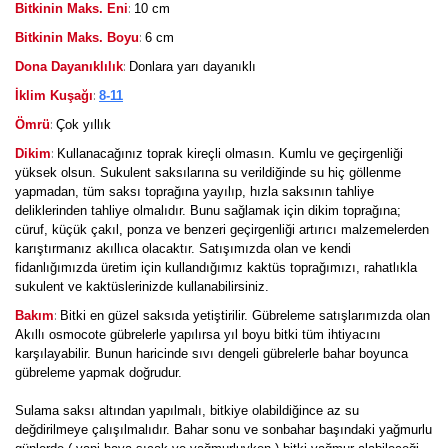
:
Bitkinin Maks. Eni
10 cm
:
Bitkinin Maks. Boyu
6 cm
:
Dona Dayanıklılık
Donlara yarı dayanıklı
:
İklim Kuşağı
8-11
:
Ömrü
Çok yıllık
:
Dikim
Kullanacağınız toprak kireçli olmasın. Kumlu ve geçirgenliği
yüksek olsun. Sukulent saksılarına su verildiğinde su hiç göllenme
yapmadan, tüm saksı toprağına yayılıp, hızla saksının tahliye
deliklerinden tahliye olmalıdır. Bunu sağlamak için dikim toprağına;
cüruf, küçük çakıl, ponza ve benzeri geçirgenliği artırıcı malzemelerden
karıştırmanız akıllıca olacaktır. Satışımızda olan ve kendi
fidanlığımızda üretim için kullandığımız kaktüs toprağımızı, rahatlıkla
sukulent ve kaktüslerinizde kullanabilirsiniz.
:
Bakım
Bitki en güzel saksıda yetiştirilir. Gübreleme satışlarımızda olan
Akıllı osmocote gübrelerle yapılırsa yıl boyu bitki tüm ihtiyacını
karşılayabilir. Bunun haricinde sıvı dengeli gübrelerle bahar boyunca
gübreleme yapmak doğrudur.
Sulama saksı altından yapılmalı, bitkiye olabildiğince az su
değdirilmeye çalışılmalıdır. Bahar sonu ve sonbahar başındaki yağmurlu