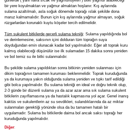
günlerde ( yani hava sıcak ve yağmurluyken ) bitki yağmur alabileceği
bir yere koyulmaktan ve yağmur almaktan hoşlanır. Kış aylarında
sulama azaltılmalı, asla soğuk dönemde toprağı ıslak şekilde dona
maruz kalmamalıdır. Bunun için kış aylarında yağmur almayan, soğuk
rüzgarlardan korunaklı kuytu köşeler tercih edilmelidir.
Tüm sukulent bitkilerde geçerli sulama tekniği
: Sulama yapıldığında bol
ve derinlemesine, saksının içini dolduran tüm toprağın suya
doyduğundan emin olunacak kadar bol yapılmalıdır. Eğer alt toprak kuru
kalmış olabileceği düşünülür ise ilk sulamadan 15 dakika sonra yeniden
ve bol temiz su ile bitki sulanmalıdır.
Bu şekilde sulama yapıldıktan sonra bitkinin yeniden sulanması için
dikim toprağının tamamen kuruması beklenmelidir. Toprak kuruduğunda
ya da kurumaya yakın olduğunda sulama yeniden ve tıpkı tarif edildiği
gibi bolca yapılmalıdır. Bu sulama tekniği en ideal ve doğru teknik olup,
2-3 günde bir düzenli sulama ya da azar azar ama sık sulama sukulent
bitkilerin zayıflamasına ya da hastalık kapmasına yol açar. Genel inanış
kaktüs ve sukulentlerin az su sevdikleri, sulandıklarında da az miktar
sulanmaları gerektiği yönünde olsa da bu tamamen hatalı bir
uygulamadır. Sulama bu bitkilerde daima bol ancak saksı toprağı her
kuruduğunda yapılmalıdır.
:
Diğer