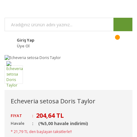
Giriş Yap
Üye Ol
Echeveria setosa Doris Taylor
204,64 TL
FIYAT
:
Havale
(%5,00 havale indirimi)
* 21,79 TL den başlayan taksitlerle!!