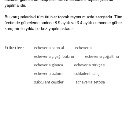
yapılmalıdır.
Bu karışımlardaki tüm ürünler toprak reyonumuzda satıştadır. Tüm
üretimde gübreleme sadece 8-9 aylık ve 3-4 aylık osmocote gübre
karışımı ile yılda bir kez yapılmaktadır.
Etiketler :
echeveria satın al
echeveria
Bu ürüne ilk yorumu siz yapın!
echeveria çiçeği bakımı
echeveria çoğaltma
echeveria glauca
echeveria türkçesi
echeveria bakımı
sukkulent satış
Yorum Yaz
sukkulent çeşitleri
echeveria setosa