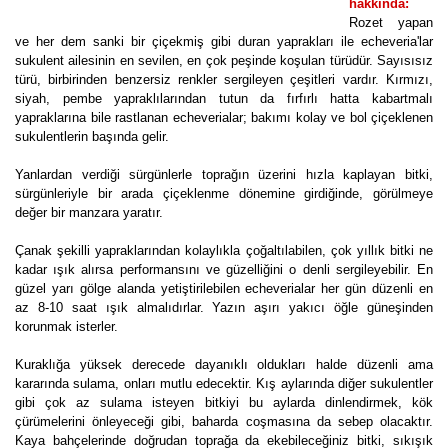
hakkında:
Rozet yapan
ve her dem sanki bir çiçekmiş gibi duran yaprakları ile echeveria'lar
sukulent ailesinin en sevilen, en çok peşinde koşulan türüdür. Sayısısız
türü, birbirinden benzersiz renkler sergileyen çeşitleri vardır. Kırmızı,
siyah, pembe yapraklılarından tutun da fırfırlı hatta kabartmalı
yapraklarına bile rastlanan echeverialar; bakımı kolay ve bol çiçeklenen
sukulentlerin başında gelir.
Yanlardan verdiği sürgünlerle toprağın üzerini hızla kaplayan bitki,
sürgünleriyle bir arada çiçeklenme dönemine girdiğinde, görülmeye
değer bir manzara yaratır.
Çanak şekilli yapraklarından kolaylıkla çoğaltılabilen, çok yıllık bitki ne
kadar ışık alırsa performansını ve güzelliğini o denli sergileyebilir. En
güzel yarı gölge alanda yetiştirilebilen echeverialar her gün düzenli en
az 8-10 saat ışık almalıdırlar. Yazın aşırı yakıcı öğle güneşinden
korunmak isterler.
Kuraklığa yüksek derecede dayanıklı oldukları halde düzenli ama
kararında sulama, onları mutlu edecektir. Kış aylarında diğer sukulentler
gibi çok az sulama isteyen bitkiyi bu aylarda dinlendirmek, kök
çürümelerini önleyeceği gibi, baharda coşmasına da sebep olacaktır.
Kaya bahçelerinde doğrudan toprağa da ekebileceğiniz bitki, sıkışık