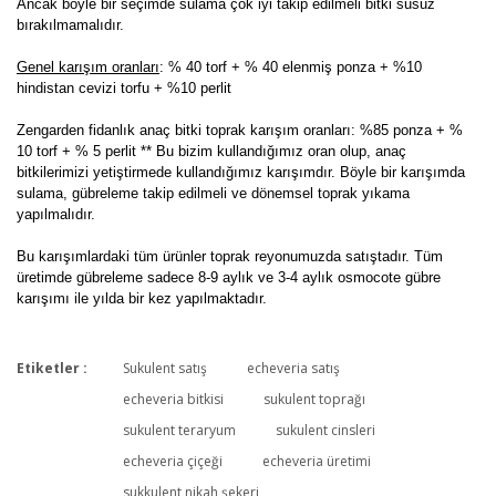
Ancak böyle bir seçimde sulama çok iyi takip edilmeli bitki susuz
bırakılmamalıdır.
Genel karışım oranları
: % 40 torf + % 40 elenmiş ponza + %10
hindistan cevizi torfu + %10 perlit
Zengarden fidanlık anaç bitki toprak karışım oranları: %85 ponza + %
10 torf + % 5 perlit ** Bu bizim kullandığımız oran olup, anaç
bitkilerimizi yetiştirmede kullandığımız karışımdır. Böyle bir karışımda
sulama, gübreleme takip edilmeli ve dönemsel toprak yıkama
yapılmalıdır.
Bu karışımlardaki tüm ürünler toprak reyonumuzda satıştadır. Tüm
üretimde gübreleme sadece 8-9 aylık ve 3-4 aylık osmocote gübre
karışımı ile yılda bir kez yapılmaktadır.
Etiketler :
Sukulent satış
echeveria satış
Bu ürüne ilk yorumu siz yapın!
echeveria bitkisi
sukulent toprağı
sukulent teraryum
sukulent cinsleri
echeveria çiçeği
echeveria üretimi
Yorum Yaz
sukkulent nikah şekeri