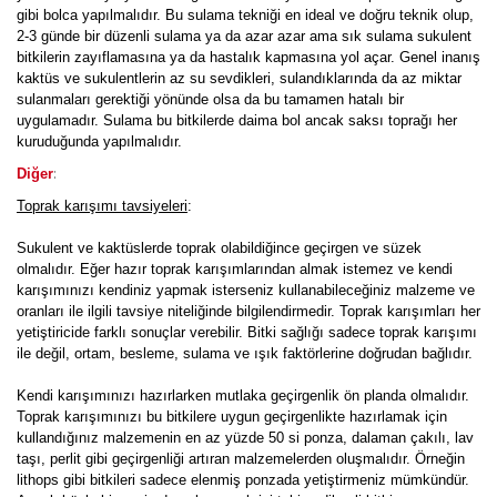
gibi bolca yapılmalıdır. Bu sulama tekniği en ideal ve doğru teknik olup,
2-3 günde bir düzenli sulama ya da azar azar ama sık sulama sukulent
bitkilerin zayıflamasına ya da hastalık kapmasına yol açar. Genel inanış
kaktüs ve sukulentlerin az su sevdikleri, sulandıklarında da az miktar
sulanmaları gerektiği yönünde olsa da bu tamamen hatalı bir
uygulamadır. Sulama bu bitkilerde daima bol ancak saksı toprağı her
kuruduğunda yapılmalıdır.
:
Diğer
Toprak karışımı tavsiyeleri
:
Sukulent ve kaktüslerde toprak olabildiğince geçirgen ve süzek
olmalıdır. Eğer hazır toprak karışımlarından almak istemez ve kendi
karışımınızı kendiniz yapmak isterseniz kullanabileceğiniz malzeme ve
oranları ile ilgili tavsiye niteliğinde bilgilendirmedir. Toprak karışımları her
yetiştiricide farklı sonuçlar verebilir. Bitki sağlığı sadece toprak karışımı
ile değil, ortam, besleme, sulama ve ışık faktörlerine doğrudan bağlıdır.
Kendi karışımınızı hazırlarken mutlaka geçirgenlik ön planda olmalıdır.
Toprak karışımınızı bu bitkilere uygun geçirgenlikte hazırlamak için
kullandığınız malzemenin en az yüzde 50 si ponza, dalaman çakılı, lav
taşı, perlit gibi geçirgenliği artıran malzemelerden oluşmalıdır. Örneğin
lithops gibi bitkileri sadece elenmiş ponzada yetiştirmeniz mümkündür.