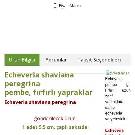
Fiyat Alarmı
Ürün Bilgisi
Yorumlar
Taksit Seçenekleri
Echeveria shaviana
Echeveria
peregrina
pembe gri
pembe, fırfırlı yapraklar
fırfırlı, uzun
zarif
Echeveria shaviana peregrina
yapraklara
sahip
echeveria
gönderilecek ürün
varyetesidir.
1 adet 5.5 cm. çaplı saksıda
Echeveria