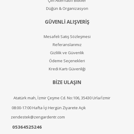
Çim Alternatifi Bitkiler
Düğün & Organizasyon
GÜVENLİ ALIŞVERİŞ
Mesafeli Satış Sözleşmesi
Referanslarımız
Gizlilik ve Güvenlik
Ödeme Seçenekleri
Kredi Kartı Güvenliği
BİZE ULAŞIN
Atatürk mah, İzmir Çeşme Cd. No:106, 35430 Urla/İzmir
08:00-17:00 Hafta İçi Hergün Ziyarete Açık
zendestek@zengardentr.com
05364525246