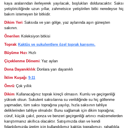
kaya aralarından ilerleyerek yayılacak, boşlukları dolduracaktır. Saksı
yetiştiriciliğinde uzun yıllar, zahmetsice yetiştirilen bitki neredeyse hiç
bakım istemeyen bir bitkidir.
:
Dikim Yeri
Saksıda ve yarı gölge, yaz aylarında aşırı güneşten
sakının.
:
Önerilen
Koleksiyon bitkisi
:
Toprak
Kaktüs ve sukulentlere özel toprak karışımı.
:
Büyüme Hızı
Hızlı
:
Çiçeklenme Dönemi
Yaz ayları
:
Dona Dayanıklılık
Donlara yarı dayanıklı
:
İklim Kuşağı
9-11
:
Ömrü
Çok yıllık
:
Dikim
Kullanacağınız toprak kireçli olmasın. Kumlu ve geçirgenliği
yüksek olsun. Sukulent saksılarına su verildiğinde su hiç göllenme
yapmadan, tüm saksı toprağına yayılıp, hızla saksının tahliye
deliklerinden tahliye olmalıdır. Bunu sağlamak için dikim toprağına;
cüruf, küçük çakıl, ponza ve benzeri geçirgenliği artırıcı malzemelerden
karıştırmanız akıllıca olacaktır. Satışımızda olan ve kendi
fidanlığımızda üretim için kullandığımız kaktüs toprağımızı, rahatlıkla