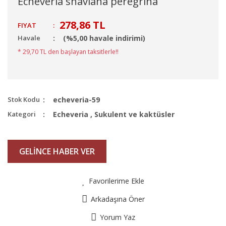
Echeveria shaviana peregrina
278,86 TL
FIYAT
:
Havale
(%5,00 havale indirimi)
* 29,70 TL den başlayan taksitlerle!!
Stok Kodu
echeveria-59
Kategori
Echeveria
,
Sukulent ve kaktüsler
GELİNCE HABER VER
Favorilerime Ekle
Arkadaşına Öner
Yorum Yaz