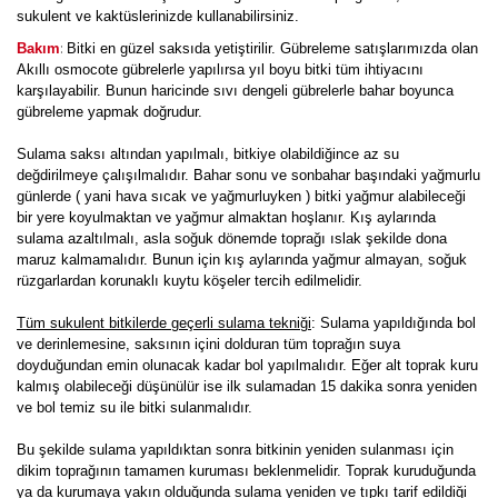
sukulent ve kaktüslerinizde kullanabilirsiniz.
:
Bakım
Bitki en güzel saksıda yetiştirilir. Gübreleme satışlarımızda olan
Akıllı osmocote gübrelerle yapılırsa yıl boyu bitki tüm ihtiyacını
karşılayabilir. Bunun haricinde sıvı dengeli gübrelerle bahar boyunca
gübreleme yapmak doğrudur.
Sulama saksı altından yapılmalı, bitkiye olabildiğince az su
değdirilmeye çalışılmalıdır. Bahar sonu ve sonbahar başındaki yağmurlu
günlerde ( yani hava sıcak ve yağmurluyken ) bitki yağmur alabileceği
bir yere koyulmaktan ve yağmur almaktan hoşlanır. Kış aylarında
sulama azaltılmalı, asla soğuk dönemde toprağı ıslak şekilde dona
maruz kalmamalıdır. Bunun için kış aylarında yağmur almayan, soğuk
rüzgarlardan korunaklı kuytu köşeler tercih edilmelidir.
Tüm sukulent bitkilerde geçerli sulama tekniği
: Sulama yapıldığında bol
ve derinlemesine, saksının içini dolduran tüm toprağın suya
doyduğundan emin olunacak kadar bol yapılmalıdır. Eğer alt toprak kuru
kalmış olabileceği düşünülür ise ilk sulamadan 15 dakika sonra yeniden
ve bol temiz su ile bitki sulanmalıdır.
Bu şekilde sulama yapıldıktan sonra bitkinin yeniden sulanması için
dikim toprağının tamamen kuruması beklenmelidir. Toprak kuruduğunda
ya da kurumaya yakın olduğunda sulama yeniden ve tıpkı tarif edildiği