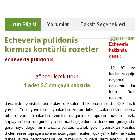
Ürün Bilgisi
Yorumlar
Taksit Seçenekleri
Echeveria pulidonis
Echeveria
kırmızı kontürlü rozetler
hakkında
genel
:
echeveria pulidonis
-12 °C ye
kadar soğuğa
gönderilecek ürün
dayanıklı
1 adet 5.5 cm çaplı saksıda
echiveria lar
kısa süreli
donlara
dayanıklı, yetiştirilmesi kolay sukkulent bitkilerden biridir. Çok hızlı
yayılır. Yeni yavrularını yanlardan veren bitki çiçeklendikten sonra
tohum verir. Yanlardan verdiği sürgünlerle toprağın üzerini hızla
kaplayan bitki, sürgünleriyle bir arada çiçeklenme dönemine girdiğinde,
görülmeye değer bir manzara yaratır. Çanak şekilli yaprakları kesilip,
diklemesine toprağa saplanarakta çoğaltılabilen, çok yıllık bitki ne kadar
güneş alırsa performansını ve güzelliğini o denli sergileyebilir. Buna