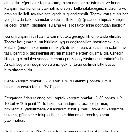
olmalıdır. Eğer hazır toprak karışımlarından almak istemez ve kendi
karışımınızı kendiniz yapmak isterseniz kullanabileceğiniz malzeme ve
oranları ile ilgili tavsiye niteliğinde bilgilendirmedir. Toprak karışımları her
yetiştiricide farklı sonuçlar verebilir. Bitki sağlığı sadece toprak karışımı
ile değil, ortam, besleme, sulama ve ışık faktörlerine doğrudan bağlıdır.
Kendi karışımınızı hazırlarken mutlaka geçirgenlik ön planda olmalıdır.
Toprak karışımınızı bu bitkilere uygun geçirgenlikte hazırlamak için
kullandığınız malzemenin en az yüzde 50 si ponza, dalaman çakılı, lav
taşı, perlit gibi geçirgenliği artıran malzemelerden oluşmalıdır. Örneğin
lithops gibi bitkileri sadece elenmiş ponzada yetiştirmeniz mümkündür.
Ancak böyle bir seçimde sulama çok iyi takip edilmeli bitki susuz
bırakılmamalıdır.
Genel karışım oranları
: % 40 torf + % 40 elenmiş ponza + %10
hindistan cevizi torfu + %10 perlit
Zengarden fidanlık anaç bitki toprak karışım oranları: %85 ponza + %
10 torf + % 5 perlit ** Bu bizim kullandığımız oran olup, anaç
bitkilerimizi yetiştirmede kullandığımız karışımdır. Böyle bir karışımda
sulama, gübreleme takip edilmeli ve dönemsel toprak yıkama
yapılmalıdır.
Bu karışımlardaki tüm ürünler toprak reyonumuzda satıştadır. Tüm