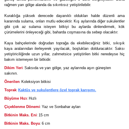
rağmen yarı gölge alanda da sıkıntısız yetiştirilebilir.
Kuraklığa yüksek derecede dayanıklı oldukları halde düzenli ama
kararında sulama, onları mutlu edecektir. Kış aylarında diğer sukulentler
gibi çok az sulama isteyen bitkiyi bu aylarda dinlendirmek, kök
çürümelerini önleyeceği gibi, baharda coşmasına da sebep olacaktır.
Kaya bahçelerinde doğrudan toprağa da ekebileceğiniz bitki, sıkışık
kaya aralarından ilerleyerek yayılacak, boşlukları dolduracaktır. Saksı
yetiştiriciliğinde uzun yıllar, zahmetsice yetiştirilen bitki neredeyse hiç
bakım istemeyen bir bitkidir.
:
Dikim Yeri
Saksıda ve yarı gölge, yaz aylarında aşırı güneşten
sakının.
:
Önerilen
Koleksiyon bitkisi
:
Toprak
Kaktüs ve sukulentlere özel toprak karışımı.
:
Büyüme Hızı
Hızlı
:
Çiçeklenme Dönemi
Yaz ve Sonbahar ayları
:
Bitkinin Maks. Eni
15 cm
:
Bitkinin Maks. Boyu
6 cm