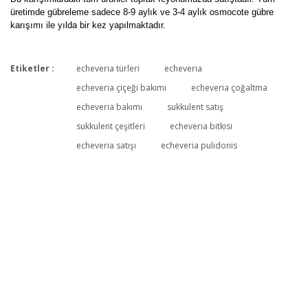
üretimde gübreleme sadece 8-9 aylık ve 3-4 aylık osmocote gübre
karışımı ile yılda bir kez yapılmaktadır.
Etiketler :
echeveria türleri
echeveria
Bu ürüne ilk yorumu siz yapın!
echeveria çiçeği bakımı
echeveria çoğaltma
echeveria bakımı
sukkulent satış
sukkulent çeşitleri
echeveria bitkisi
Yorum Yaz
echeveria satışı
echeveria pulidonis