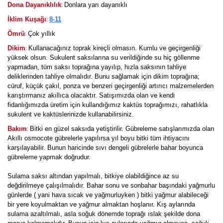
:
Dona Dayanıklılık
Donlara yarı dayanıklı
:
İklim Kuşağı
8-11
:
Ömrü
Çok yıllık
:
Dikim
Kullanacağınız toprak kireçli olmasın. Kumlu ve geçirgenliği
yüksek olsun. Sukulent saksılarına su verildiğinde su hiç göllenme
yapmadan, tüm saksı toprağına yayılıp, hızla saksının tahliye
deliklerinden tahliye olmalıdır. Bunu sağlamak için dikim toprağına;
cüruf, küçük çakıl, ponza ve benzeri geçirgenliği artırıcı malzemelerden
karıştırmanız akıllıca olacaktır. Satışımızda olan ve kendi
fidanlığımızda üretim için kullandığımız kaktüs toprağımızı, rahatlıkla
sukulent ve kaktüslerinizde kullanabilirsiniz.
:
Bakım
Bitki en güzel saksıda yetiştirilir. Gübreleme satışlarımızda olan
Akıllı osmocote gübrelerle yapılırsa yıl boyu bitki tüm ihtiyacını
karşılayabilir. Bunun haricinde sıvı dengeli gübrelerle bahar boyunca
gübreleme yapmak doğrudur.
Sulama saksı altından yapılmalı, bitkiye olabildiğince az su
değdirilmeye çalışılmalıdır. Bahar sonu ve sonbahar başındaki yağmurlu
günlerde ( yani hava sıcak ve yağmurluyken ) bitki yağmur alabileceği
bir yere koyulmaktan ve yağmur almaktan hoşlanır. Kış aylarında
sulama azaltılmalı, asla soğuk dönemde toprağı ıslak şekilde dona