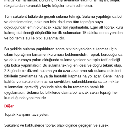
maruz kalmamalıdır. Bunun için kış aylarında yağmur almayan, soğuk
rüzgarlardan korunaklı kuytu köşeler tercih edilmelidir.
Tüm sukulent bitkilerde geçerli sulama tekniği
: Sulama yapıldığında bol
ve derinlemesine, saksının içini dolduran tüm toprağın suya
doyduğundan emin olunacak kadar bol yapılmalıdır. Eğer alt toprak kuru
kalmış olabileceği düşünülür ise ilk sulamadan 15 dakika sonra yeniden
ve bol temiz su ile bitki sulanmalıdır.
Bu şekilde sulama yapıldıktan sonra bitkinin yeniden sulanması için
dikim toprağının tamamen kuruması beklenmelidir. Toprak kuruduğunda
ya da kurumaya yakın olduğunda sulama yeniden ve tıpkı tarif edildiği
gibi bolca yapılmalıdır. Bu sulama tekniği en ideal ve doğru teknik olup,
2-3 günde bir düzenli sulama ya da azar azar ama sık sulama sukulent
bitkilerin zayıflamasına ya da hastalık kapmasına yol açar. Genel inanış
kaktüs ve sukulentlerin az su sevdikleri, sulandıklarında da az miktar
sulanmaları gerektiği yönünde olsa da bu tamamen hatalı bir
uygulamadır. Sulama bu bitkilerde daima bol ancak saksı toprağı her
kuruduğunda yapılmalıdır.
:
Diğer
Toprak karışımı tavsiyeleri
:
Sukulent ve kaktüslerde toprak olabildiğince geçirgen ve süzek