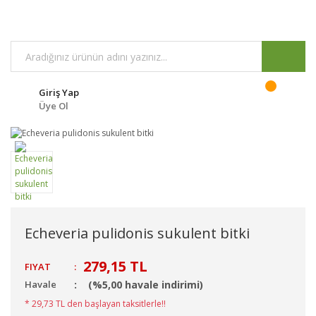
Giriş Yap
Üye Ol
Echeveria pulidonis sukulent bitki
279,15 TL
FIYAT
:
Havale
(%5,00 havale indirimi)
* 29,73 TL den başlayan taksitlerle!!