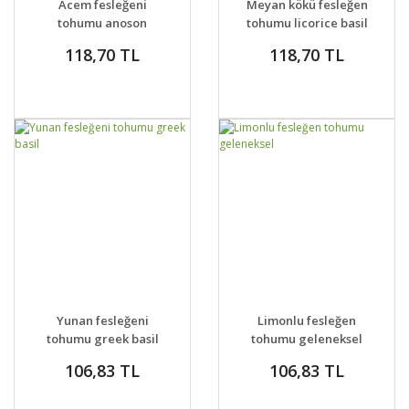
Acem fesleğeni
Meyan kökü fesleğen
tohumu anoson
tohumu licorice basil
aromalı anise basil
seeds
118,70 TL
118,70 TL
DETAYLAR
SEPETE EKLE
DETAYLAR
SEPETE EKLE
Yunan fesleğeni
Limonlu fesleğen
tohumu greek basil
tohumu geleneksel
106,83 TL
106,83 TL