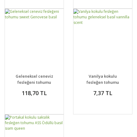
GELİNCE HABER
DETAYLAR
SEPETE EKLE
DETAYLAR
Geleneksel ceneviz
Vanilya kokulu
VER
fesleğeni tohumu
fesleğen tohumu
sweet Genovese basil
geleneksel basil
118,70 TL
7,37 TL
vannilla scent