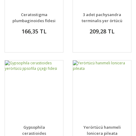
Ceratostigma
3 adet pachysandra
plumbaginoides fidesi
terminalis yer örtücü
autumn blue
japon süpürgesi
166,35 TL
209,28 TL
green carpet
Gypsophila
Yerörtücü hanımeli
cerastioides
lonicera pileata