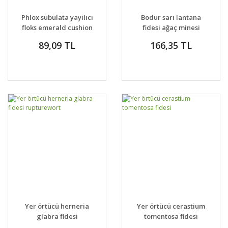
Phlox subulata yayılıcı
Bodur sarı lantana
floks emerald cushion
fidesi ağaç minesi
blue
camara esperanta
89,09 TL
166,35 TL
compact
Yer örtücü herneria
Yer örtücü cerastium
glabra fidesi
tomentosa fidesi
rupturewort