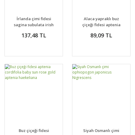
İrlanda çimi fidesi
Alaca yapraklı buz
sagina subulata irish
çiçeği fidesi aptenia
moss green jumbo
cordifolia variegata
137,48 TL
89,09 TL
crystal baby sun rose
Buz çiçeği fidesi
Siyah Osmanlı çimi