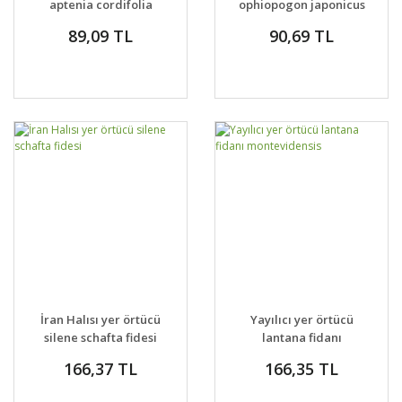
aptenia cordifolia
ophiopogon japonicus
baby sun rose gold
Nigrescens
89,09 TL
90,69 TL
aptenia haekeliana
İran Halısı yer örtücü
Yayılıcı yer örtücü
silene schafta fidesi
lantana fidanı
montevidensis
166,37 TL
166,35 TL