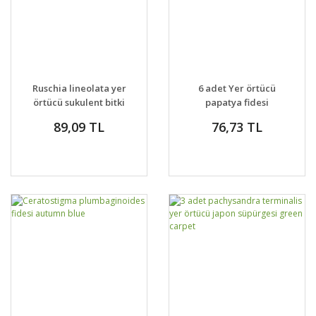
Ruschia lineolata yer
6 adet Yer örtücü
örtücü sukulent bitki
papatya fidesi
çim alternatifi
anthemis carpatica
89,09 TL
76,73 TL