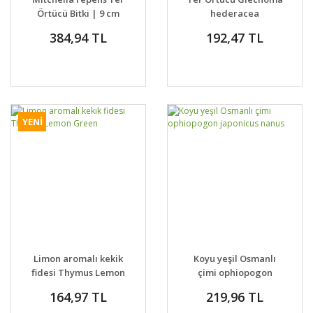
Örtücü Bitki | 9 cm
hederacea
Saksıda
'Variegata' | Alacalı
384,94 TL
192,47 TL
Yer Örtücü Bitki | 7
cm Saksıda
YENİ
Limon aromalı kekik
Koyu yeşil Osmanlı
fidesi Thymus Lemon
çimi ophiopogon
Green
japonicus nanus
164,97 TL
219,96 TL