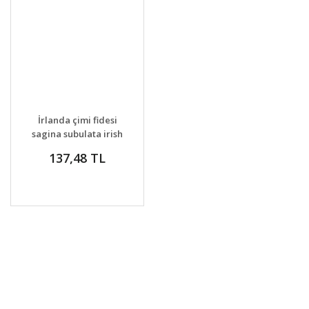
İrlanda çimi fidesi
sagina subulata irish
moss lime
137,48 TL