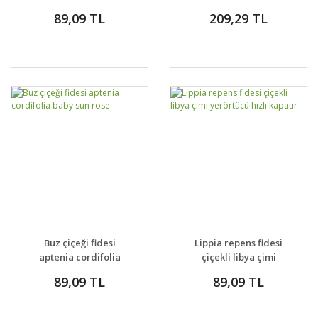
yerörtücü jipsofila
89,09 TL
209,29 TL
çiçeği fidesi
Buz çiçeği fidesi
Lippia repens fidesi
aptenia cordifolia
çiçekli libya çimi
baby sun rose
yerörtücü hızlı kapatır
89,09 TL
89,09 TL