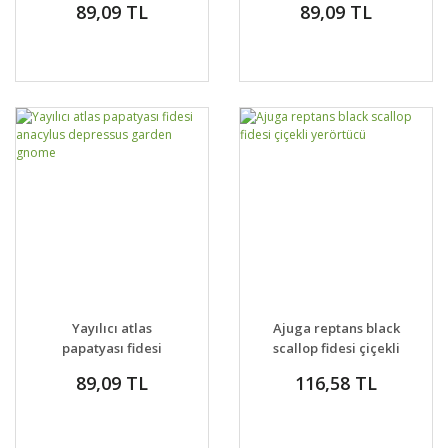
89,09 TL
89,09 TL
Yayılıcı atlas
Ajuga reptans black
papatyası fidesi
scallop fidesi çiçekli
anacylus depressus
yerörtücü
89,09 TL
116,58 TL
garden gnome