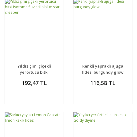
Yıldız çimi çiçekli
Renkli yapraklı ajuga
yerörtücü bitki
fidesi burgundy glow
isotoma fluviatilis
192,47 TL
116,58 TL
blue star creeper