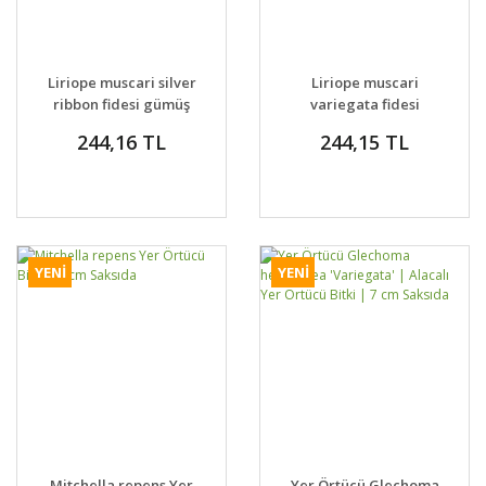
Liriope muscari silver
Liriope muscari
ribbon fidesi gümüş
variegata fidesi
çim zambağı
alacalı çim zambağı
244,16 TL
244,15 TL
YENİ
YENİ
Mitchella repens Yer
Yer Örtücü Glechoma