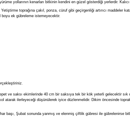
rüme yollarının kenarları bitkinin kendini en güzel gösterdiği yerlerdir. Kalıcı 
. Yetiştirme toprağına çakıl, ponza, cüruf gibi geçirgenliği artırıcı maddeler ka
ıl boyu ek gübreleme istemeyecektir.
rçekleştiriniz.
epet ve saksı ekimlerinde 40 cm bir saksıya tek bir kök yeterli gelecektir s
e kol atarak ilerleyeceği düşünülerek iyice düzlenmelidir. Dikim öncesinde topr
 bahar başı, Şubat sonunda yanmış ve elenmiş çiftlik gübresi ile gübrelenirse b