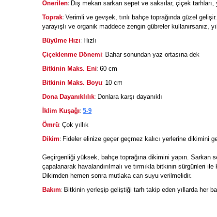
:
Önerilen
Dış mekan sarkan sepet ve saksılar, çiçek tarhları, yü
:
Toprak
Verimli ve gevşek, tınlı bahçe toprağında güzel gelişir
yarayışlı ve organik maddece zengin gübreler kullanırsanız, y
:
Büyüme Hızı
Hızlı
:
Çiçeklenme Dönemi
Bahar sonundan yaz ortasına dek
:
Bitkinin Maks. Eni
60 cm
:
Bitkinin Maks. Boyu
10 cm
:
Dona Dayanıklılık
Donlara karşı dayanıklı
:
İklim Kuşağı
5-9
:
Ömrü
Çok yıllık
:
Dikim
Fideler elinize geçer geçmez kalıcı yerlerine dikimini ge
Geçirgenliği yüksek, bahçe toprağına dikimini yapın. Sarkan s
çapalanarak havalandırılmalı ve tırmıkla bitkinin sürgünleri il
Dikimden hemen sonra mutlaka can suyu verilmelidir.
:
Bakım
Bitkinin yerleşip geliştiği tarh takip eden yıllarda her