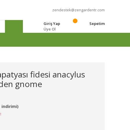
zendestek@zengardentr.com
Giriş Yap
Sepetim
Üye Ol
e
papatyası fidesi anacylus
rden gnome
 indirimi)
!