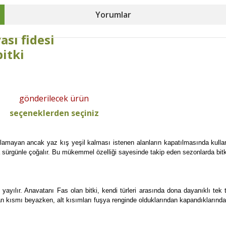
Yorumlar
ası fidesi
bitki
gönderilecek ürün
seçeneklerden seçiniz
lamayan ancak yaz kış yeşil kalması istenen alanların kapatılmasında kullanı
ürgünle çoğalır. Bu mükemmel özelliği sayesinde takip eden sezonlarda bitki
ayılır. Anavatanı Fas olan bitki, kendi türleri arasında dona dayanıklı tek 
kısmı beyazken, alt kısımları fuşya renginde olduklarından kapandıklarında ayr