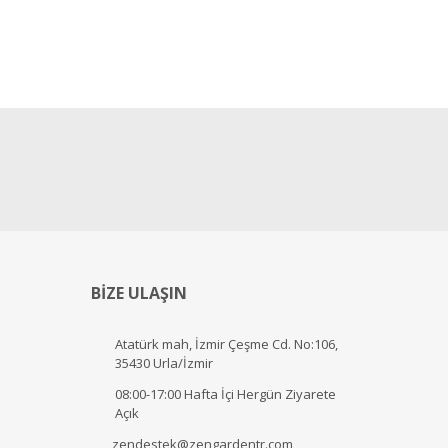
BİZE ULAŞIN
Atatürk mah, İzmir Çeşme Cd. No:106,
35430 Urla/İzmir
08:00-17:00 Hafta İçi Hergün Ziyarete
Açık
zendestek@zengardentr.com