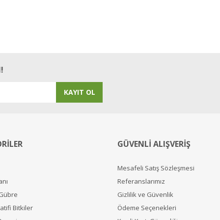
Bu ürüne ilk yorumu siz yapın!
Yorum Yaz
!
KAYIT OL
RİLER
GÜVENLİ ALIŞVERİŞ
Mesafeli Satış Sözleşmesi
anı
Referanslarımız
 Gübre
Gizlilik ve Güvenlik
tifi Bitkiler
Ödeme Seçenekleri