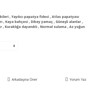
kileri
,
Yayılıcı papatya fidesi
,
Atlas papatyası
rı
,
Kaya bahçesi
,
Dikey yamaç
,
Güneşli alanlar
,
ar
,
Kuraklığa dayanıklı
,
Normal sulama
,
Az yoğun
Arkadaşına Öner
Yorum Yaz