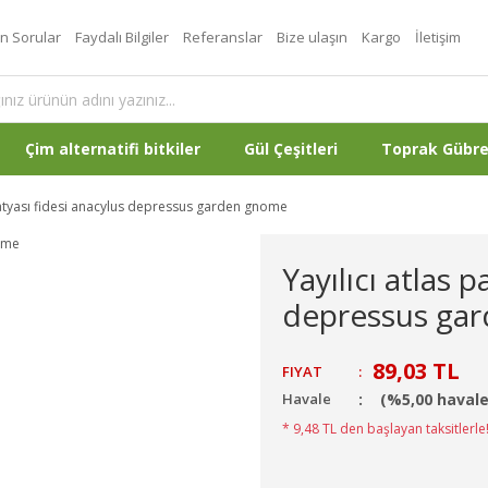
an Sorular
Faydalı Bilgiler
Referanslar
Bize ulaşın
Kargo
İletişim
Çim alternatifi bitkiler
Gül Çeşitleri
Toprak Gübr
patyası fidesi anacylus depressus garden gnome
Yayılıcı atlas 
depressus ga
89,03 TL
FIYAT
:
Havale
(%5,00 havale
* 9,48 TL den başlayan taksitlerle!