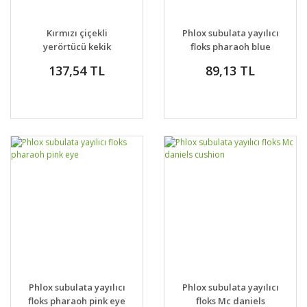
Kırmızı çiçekli
Phlox subulata yayılıcı
yerörtücü kekik
floks pharaoh blue
thymus praecox red
eye
137,54 TL
89,13 TL
carpet
Phlox subulata yayılıcı
Phlox subulata yayılıcı
floks pharaoh pink eye
floks Mc daniels