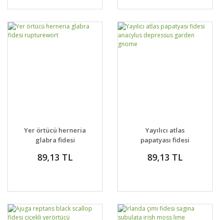
Yer örtücü herneria
Yayılıcı atlas
glabra fidesi
papatyası fidesi
rupturewort
anacylus depressus
89,13 TL
89,13 TL
garden gnome