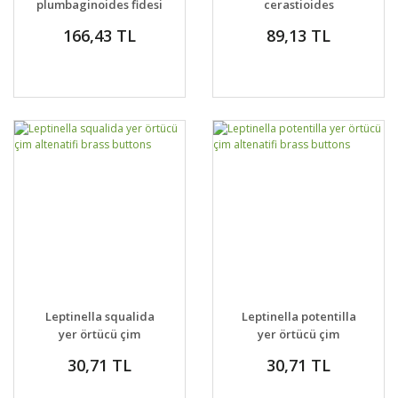
plumbaginoides fidesi
cerastioides
autumn blue
yerörtücü jipsofila
166,43 TL
89,13 TL
çiçeği fidesi
Leptinella squalida
Leptinella potentilla
yer örtücü çim
yer örtücü çim
altenatifi brass
altenatifi brass
30,71 TL
30,71 TL
buttons
buttons