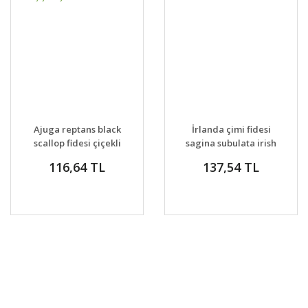
Ajuga reptans black
İrlanda çimi fidesi
scallop fidesi çiçekli
sagina subulata irish
yerörtücü
moss lime
116,64 TL
137,54 TL