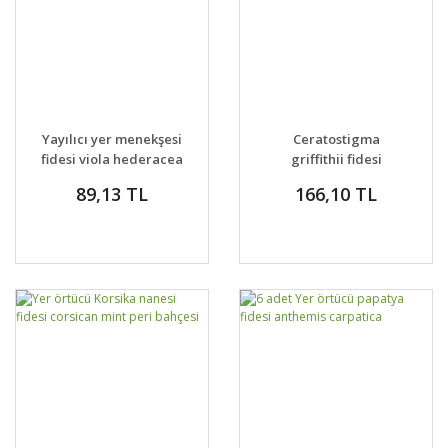
Yayılıcı yer menekşesi
Ceratostigma
fidesi viola hederacea
griffithii fidesi
griffith's plumbago
89,13 TL
166,10 TL