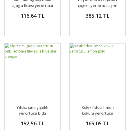
ajuga fidesi yerörtücü
çiçekli yer örtücü çim
bitki
altenatifi
116,64 TL
385,12 TL
Yıldız çimi çiçekli
Kekik fidesi limon
yerörtücü bitki
kokulu yerörtücü
isotoma fluviatilis
lemon gold
192,56 TL
165,05 TL
blue star creeper