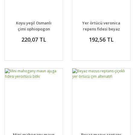
Koyu yeşil Osmanlı
Yer örtücü veronica
çimi ophiopogon
repens fidesi beyaz
japonicus nanus
çiçekli
220,07 TL
192,56 TL
Mini mahogany maun
Beyaz mazus reptans