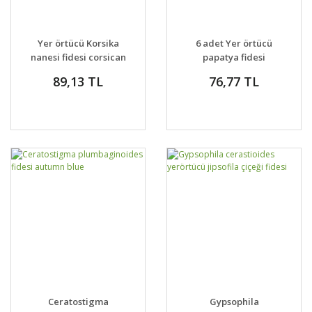
Yer örtücü Korsika
6 adet Yer örtücü
nanesi fidesi corsican
papatya fidesi
mint peri bahçesi
anthemis carpatica
89,13 TL
76,77 TL
Ceratostigma
Gypsophila